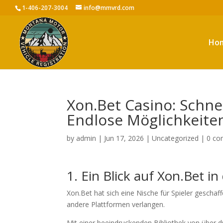
1-406-207-3004
info@mmvrd.com
Ho
Xon.Bet Casino: Schne
Endlose Möglichkeite
by
admin
|
Jun 17, 2026
|
Uncategorized
|
0 c
1. Ein Blick auf Xon.Bet in
Xon.Bet hat sich eine Nische für Spieler geschaf
andere Plattformen verlangen.
Mit einer beeindruckenden Bibliothek von über dr