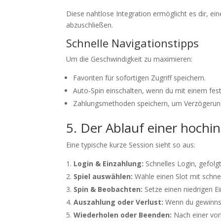
Diese nahtlose Integration ermöglicht es dir, e
abzuschließen.
Schnelle Navigationstipps
Um die Geschwindigkeit zu maximieren:
Favoriten für sofortigen Zugriff speichern.
Auto‑Spin einschalten, wenn du mit einem feste
Zahlungsmethoden speichern, um Verzögerung
5. Der Ablauf einer hochi
Eine typische kurze Session sieht so aus:
Login & Einzahlung:
Schnelles Login, gefolg
Spiel auswählen:
Wähle einen Slot mit schne
Spin & Beobachten:
Setze einen niedrigen E
Auszahlung oder Verlust:
Wenn du gewinnst,
Wiederholen oder Beenden:
Nach einer vor