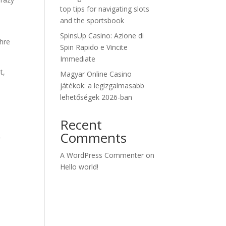
top tips for navigating slots
and the sportsbook
SpinsUp Casino: Azione di
Ihre
Spin Rapido e Vincite
Immediate
t,
Magyar Online Casino
játékok: a legizgalmasabb
lehetőségek 2026-ban
Recent
Comments
r
A WordPress Commenter
on
Hello world!