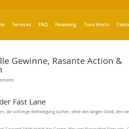
me
Services
FAQ
Financing
Turo Hosts
Cont
lle Gewinne, Rasante Action &
n
omments
 der Fast Lane
fen, die sofortige Befriedigung suchen, ohne den langen Grind, den vie
ei Tausend Titeln bietet das Casino alles von klassischen Slots wie „