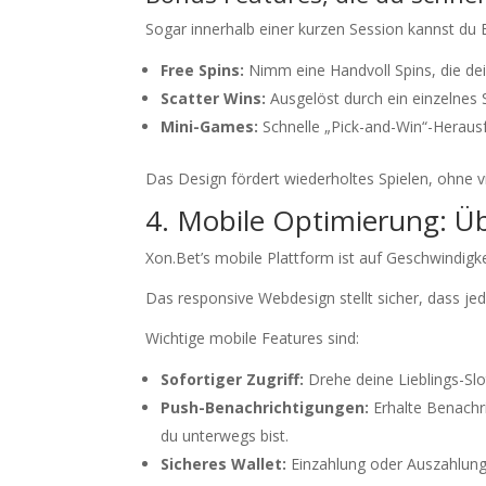
Sogar innerhalb einer kurzen Session kannst du 
Free Spins:
Nimm eine Handvoll Spins, die de
Scatter Wins:
Ausgelöst durch ein einzelnes 
Mini-Games:
Schnelle „Pick-and-Win“-Herausf
Das Design fördert wiederholtes Spielen, ohne vie
4. Mobile Optimierung: Übe
Xon.Bet’s mobile Plattform ist auf Geschwindigk
Das responsive Webdesign stellt sicher, dass je
Wichtige mobile Features sind:
Sofortiger Zugriff:
Drehe deine Lieblings-Slo
Push-Benachrichtigungen:
Erhalte Benachr
du unterwegs bist.
Sicheres Wallet:
Einzahlung oder Auszahlung 