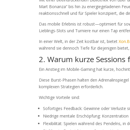
Mart Bonanza“ bis hin zu energiegeladenen Feuer
reaktionsschnell und für Spieler konzipiert, die
Das mobile Erlebnis ist robust—optimiert für so
Lieblings-Slots und Turniere nur einen Tap entfer
In einer Welt, in der Zeit kostbar ist, bietet
Xon.B
während sie dennoch Tiefe für diejenigen bietet, 
2. Warum kurze Sessions f
Ein Anstieg im Mobile-Gaming hat kurze, hochint
Diese Burst-Phasen halten den Adrenalinspiegel
komplexen Strategien erforderlich.
Wichtige Vorteile sind:
Sofortiges Feedback: Gewinne oder Verluste si
Niedrige mentale Erschöpfung: Konzentration au
Flexibilität: Spielen während des Pendelns, in