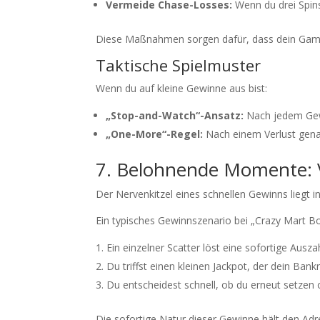
Vermeide Chase-Losses:
Wenn du drei Spins
Diese Maßnahmen sorgen dafür, dass dein Game
Taktische Spielmuster
Wenn du auf kleine Gewinne aus bist:
„Stop-and-Watch“-Ansatz:
Nach jedem Gewi
„One-More“-Regel:
Nach einem Verlust genau
7. Belohnende Momente:
Der Nervenkitzel eines schnellen Gewinns liegt 
Ein typisches Gewinnszenario bei „Crazy Mart 
Ein einzelner Scatter löst eine sofortige Ausz
Du triffst einen kleinen Jackpot, der dein Bankr
Du entscheidest schnell, ob du erneut setzen
Die sofortige Natur dieser Gewinne hält den Adr