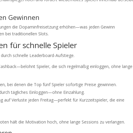
llen Gewinnen
ohnungen die Dopaminfreisetzung erhöhen—was jeden Gewinn
 bei traditionellen Slots.
n für schnelle Spieler
l durch schnelle Leaderboard-Aufstiege.
 Cashback—belohnt Spieler, die sich regelmäßig einloggen, ohne lange
n, bei denen die Top fünf Spieler sofortige Preise gewinnen.
durch tägliches Einloggen—ohne Einzahlung.
 auf Verluste jeden Freitag—perfekt für Kurzzeitspieler, die eine
en hält die Motivation hoch, ohne lange Sessions zu verlangen.
eren