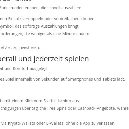
Bonusrunden erleben, die schnell auszahlen:
inen Einsatz verdoppeln oder verdreifachen können.
Symbol, das sofortige Auszahlungen bringt.
orderungen, die weniger als eine Minute dauern.
l Zeit zu investieren.
rall und jederzeit spielen
eit und Komfort ausgelegt.
des Spiel innerhalb von Sekunden auf Smartphones und Tablets lädt.
ts mit einem Klick vom Startbildschirm aus.
ichtigungen über tägliche Free Spins oder Cashback-Angebote, währ
via Krypto-Wallets oder E‑Wallets, ohne die App zu verlassen.