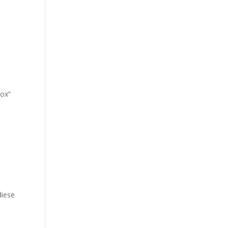
lox“
diese