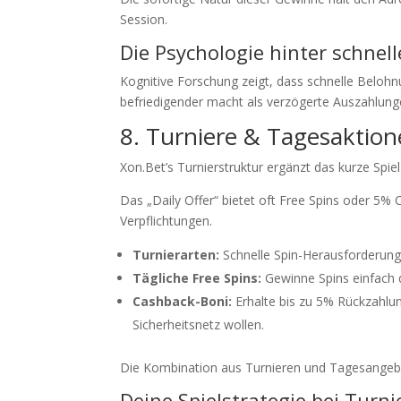
Session.
Die Psychologie hinter schne
Kognitive Forschung zeigt, dass schnelle Bel
befriedigender macht als verzögerte Auszahlungen
8. Turniere & Tagesaktione
Xon.Bet’s Turnierstruktur ergänzt das kurze Spie
Das „Daily Offer“ bietet oft Free Spins oder 5%
Verpflichtungen.
Turnierarten:
Schnelle Spin-Herausforderunge
Tägliche Free Spins:
Gewinne Spins einfach 
Cashback-Boni:
Erhalte bis zu 5% Rückzahlung
Sicherheitsnetz wollen.
Die Kombination aus Turnieren und Tagesangebot
Deine Spielstrategie bei Turni