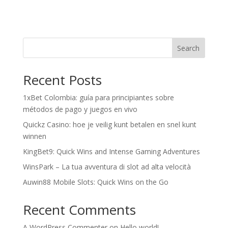
Search
Recent Posts
1xBet Colombia: guía para principiantes sobre
métodos de pago y juegos en vivo
Quickz Casino: hoe je veilig kunt betalen en snel kunt
winnen
KingBet9: Quick Wins and Intense Gaming Adventures
WinsPark – La tua avventura di slot ad alta velocità
Auwin88 Mobile Slots: Quick Wins on the Go
Recent Comments
A WordPress Commenter
on
Hello world!