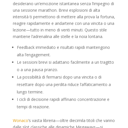
desiderano un’emozione istantanea senza l’impegno di
una sessione marathon. Brevi esplosioni di alta
intensità ti permettono di mettere alla prova la fortuna,
reagire rapidamente e andartene con una vincita o una
lezione—tutto in meno di venti minuti. Questo stile
mantiene l’adrenalina alle stelle e la noia lontana.
Feedback immediato e risultati rapidi mantengono
alta l’engagement.
Le sessioni brevi si adattano facilmente a un tragitto
o a una pausa pranzo.
La possibilità di fermarsi dopo una vincita o di
resettare dopo una perdita riduce l’affaticamento a
lungo termine.
I cicli di decisione rapidi affinano concentrazione e
tempi di reazione.
Wonaco
’s vasta libreria—oltre diecimila titoli che vanno
dalle slot classiche alle dinamiche Megaways—si