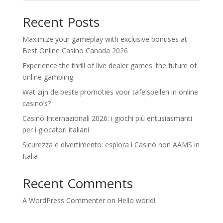
Recent Posts
Maximize your gameplay with exclusive bonuses at
Best Online Casino Canada 2026
Experience the thrill of live dealer games: the future of
online gambling
Wat zijn de beste promoties voor tafelspellen in online
casino’s?
Casinò Internazionali 2026: i giochi più entusiasmanti
per i giocatori italiani
Sicurezza e divertimento: esplora i Casinò non AAMS in
Italia
Recent Comments
A WordPress Commenter
on
Hello world!