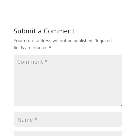
Submit a Comment
Your email address will not be published.
Required
fields are marked
*