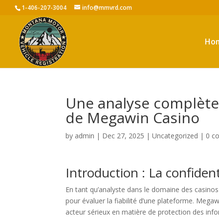
1-406-207-3004
info@mmvrd.com
Ho
Une analyse complète d
de Megawin Casino
by
admin
|
Dec 27, 2025
|
Uncategorized
|
0 c
Introduction : La confiden
En tant qu’analyste dans le domaine des casinos 
pour évaluer la fiabilité d’une plateforme. Mega
acteur sérieux en matière de protection des infor