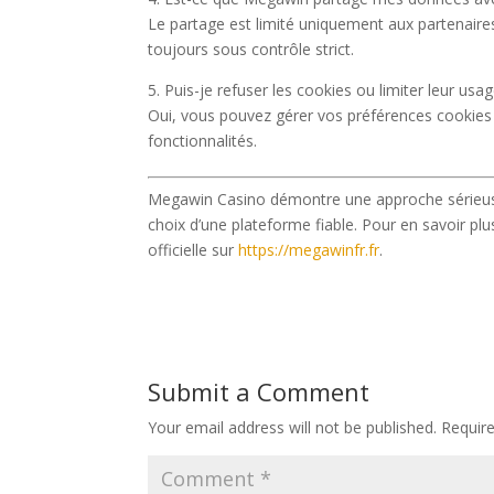
Le partage est limité uniquement aux partenaire
toujours sous contrôle strict.
5. Puis-je refuser les cookies ou limiter leur usag
Oui, vous pouvez gérer vos préférences cookies v
fonctionnalités.
Megawin Casino démontre une approche sérieuse e
choix d’une plateforme fiable. Pour en savoir plu
officielle sur
https://megawinfr.fr
.
Submit a Comment
Your email address will not be published.
Requir