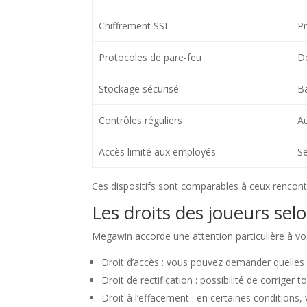
Chiffrement SSL
Pr
Protocoles de pare-feu
Dé
Stockage sécurisé
Ba
Contrôles réguliers
Au
Accès limité aux employés
Se
Ces dispositifs sont comparables à ceux rencont
Les droits des joueurs sel
Megawin accorde une attention particulière à vo
Droit d’accès : vous pouvez demander quelles
Droit de rectification : possibilité de corriger 
Droit à l’effacement : en certaines condition