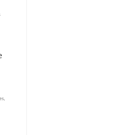
s
e
es,