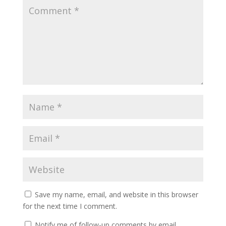
Save my name, email, and website in this browser
for the next time I comment.
Notify me of follow-up comments by email.