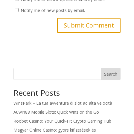
Notify me of new posts by email.
Search
Recent Posts
WinsPark – La tua avventura di slot ad alta velocità
Auwin88 Mobile Slots: Quick Wins on the Go
Roobet Casino: Your Quick‑Hit Crypto Gaming Hub
Magyar Online Casino: gyors kifizetések és