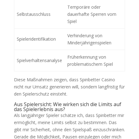
Temporäre oder
Selbstausschluss
dauerhafte Sperren vom
Spiel
Verhinderung von
Spieleridentifikation
Minderjährigenspielen
Früherkennung von
Spielverhaltensanalyse
problematischem Spiel
Diese Maßnahmen zeigen, dass Spinbetter Casino
nicht nur Umsatz generieren will, sondern langfristig für
den Spielerschutz einsteht.
Aus Spielersicht: Wie wirken sich die Limits auf
das Spielerlebnis aus?
Als langjähriger Spieler schätze ich, dass Spinbetter mir
ermöglicht, meine Limits selbst zu bestimmen. Das
gibt mir Sicherheit, ohne den Spielspaß einzuschränken.
Gerade die Möglichkeit, Pausen einzulegen oder mich