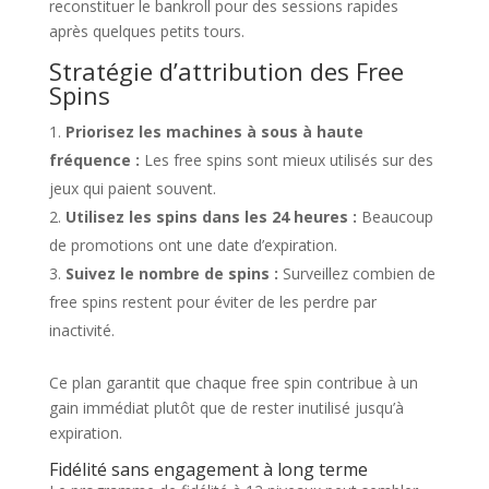
reconstituer le bankroll pour des sessions rapides
après quelques petits tours.
Stratégie d’attribution des Free
Spins
Priorisez les machines à sous à haute
fréquence :
Les free spins sont mieux utilisés sur des
jeux qui paient souvent.
Utilisez les spins dans les 24 heures :
Beaucoup
de promotions ont une date d’expiration.
Suivez le nombre de spins :
Surveillez combien de
free spins restent pour éviter de les perdre par
inactivité.
Ce plan garantit que chaque free spin contribue à un
gain immédiat plutôt que de rester inutilisé jusqu’à
expiration.
Fidélité sans engagement à long terme