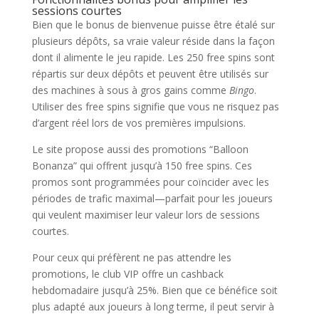
sessions courtes
Bien que le bonus de bienvenue puisse être étalé sur
plusieurs dépôts, sa vraie valeur réside dans la façon
dont il alimente le jeu rapide. Les 250 free spins sont
répartis sur deux dépôts et peuvent être utilisés sur
des machines à sous à gros gains comme
Bingo
.
Utiliser des free spins signifie que vous ne risquez pas
d’argent réel lors de vos premières impulsions.
Le site propose aussi des promotions “Balloon
Bonanza” qui offrent jusqu’à 150 free spins. Ces
promos sont programmées pour coïncider avec les
périodes de trafic maximal—parfait pour les joueurs
qui veulent maximiser leur valeur lors de sessions
courtes.
Pour ceux qui préfèrent ne pas attendre les
promotions, le club VIP offre un cashback
hebdomadaire jusqu’à 25%. Bien que ce bénéfice soit
plus adapté aux joueurs à long terme, il peut servir à