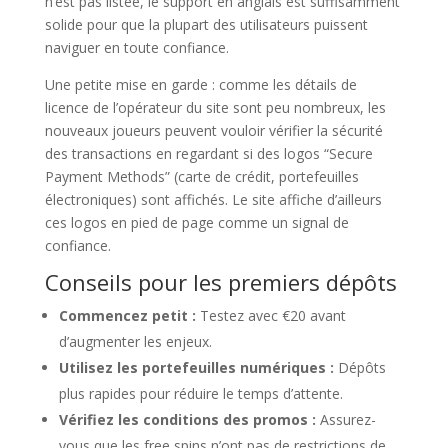
n’est pas listée, le support en anglais est suffisamment
solide pour que la plupart des utilisateurs puissent
naviguer en toute confiance.
Une petite mise en garde : comme les détails de
licence de l’opérateur du site sont peu nombreux, les
nouveaux joueurs peuvent vouloir vérifier la sécurité
des transactions en regardant si des logos “Secure
Payment Methods” (carte de crédit, portefeuilles
électroniques) sont affichés. Le site affiche d’ailleurs
ces logos en pied de page comme un signal de
confiance.
Conseils pour les premiers dépôts
Commencez petit :
Testez avec €20 avant
d’augmenter les enjeux.
Utilisez les portefeuilles numériques :
Dépôts
plus rapides pour réduire le temps d’attente.
Vérifiez les conditions des promos :
Assurez-
vous que les free spins n’ont pas de restrictions de