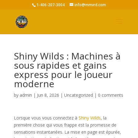
1-406-207-3004
info@mmvrd.com
Shiny Wilds : Machines à
sous rapides et gains
express pour le joueur
moderne
by
admin
|
Jun 8, 2026
|
Uncategorized
|
0 comments
Lorsque vous vous connectez à
Shiny Wilds
, la
première chose qui vous frappe est la promesse de
sensations instantanées. La mise en page est épurée,