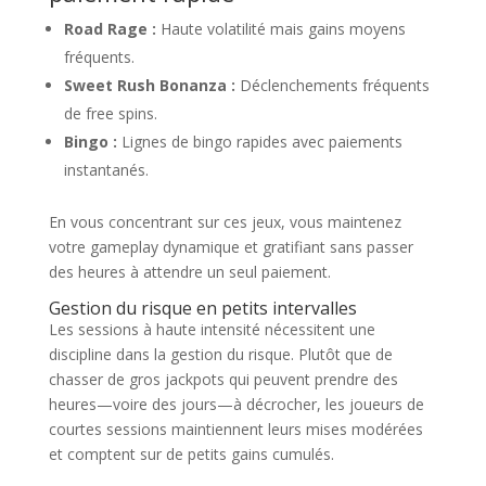
Road Rage :
Haute volatilité mais gains moyens
fréquents.
Sweet Rush Bonanza :
Déclenchements fréquents
de free spins.
Bingo :
Lignes de bingo rapides avec paiements
instantanés.
En vous concentrant sur ces jeux, vous maintenez
votre gameplay dynamique et gratifiant sans passer
des heures à attendre un seul paiement.
Gestion du risque en petits intervalles
Les sessions à haute intensité nécessitent une
discipline dans la gestion du risque. Plutôt que de
chasser de gros jackpots qui peuvent prendre des
heures—voire des jours—à décrocher, les joueurs de
courtes sessions maintiennent leurs mises modérées
et comptent sur de petits gains cumulés.