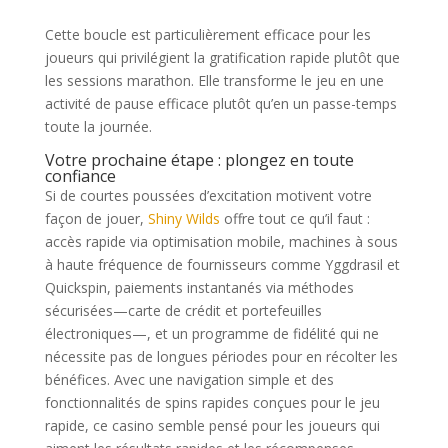
Cette boucle est particulièrement efficace pour les
joueurs qui privilégient la gratification rapide plutôt que
les sessions marathon. Elle transforme le jeu en une
activité de pause efficace plutôt qu’en un passe-temps
toute la journée.
Votre prochaine étape : plongez en toute
confiance
Si de courtes poussées d’excitation motivent votre
façon de jouer,
Shiny Wilds
offre tout ce qu’il faut :
accès rapide via optimisation mobile, machines à sous
à haute fréquence de fournisseurs comme Yggdrasil et
Quickspin, paiements instantanés via méthodes
sécurisées—carte de crédit et portefeuilles
électroniques—, et un programme de fidélité qui ne
nécessite pas de longues périodes pour en récolter les
bénéfices. Avec une navigation simple et des
fonctionnalités de spins rapides conçues pour le jeu
rapide, ce casino semble pensé pour les joueurs qui