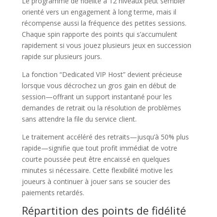
Le programme de fidélité à 12 niveaux peut sembler
orienté vers un engagement à long terme, mais il
récompense aussi la fréquence des petites sessions.
Chaque spin rapporte des points qui s’accumulent
rapidement si vous jouez plusieurs jeux en succession
rapide sur plusieurs jours.
La fonction “Dedicated VIP Host” devient précieuse
lorsque vous décrochez un gros gain en début de
session—offrant un support instantané pour les
demandes de retrait ou la résolution de problèmes
sans attendre la file du service client.
Le traitement accéléré des retraits—jusqu’à 50% plus
rapide—signifie que tout profit immédiat de votre
courte poussée peut être encaissé en quelques
minutes si nécessaire. Cette flexibilité motive les
joueurs à continuer à jouer sans se soucier des
paiements retardés.
Répartition des points de fidélité