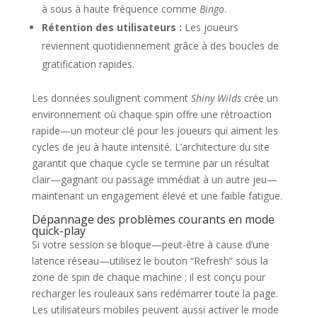
à sous à haute fréquence comme
Bingo
.
Rétention des utilisateurs :
Les joueurs
reviennent quotidiennement grâce à des boucles de
gratification rapides.
Les données soulignent comment
Shiny Wilds
crée un
environnement où chaque spin offre une rétroaction
rapide—un moteur clé pour les joueurs qui aiment les
cycles de jeu à haute intensité. L’architecture du site
garantit que chaque cycle se termine par un résultat
clair—gagnant ou passage immédiat à un autre jeu—
maintenant un engagement élevé et une faible fatigue.
Dépannage des problèmes courants en mode
quick-play
Si votre session se bloque—peut-être à cause d’une
latence réseau—utilisez le bouton “Refresh” sous la
zone de spin de chaque machine ; il est conçu pour
recharger les rouleaux sans redémarrer toute la page.
Les utilisateurs mobiles peuvent aussi activer le mode