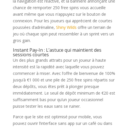
la navigation est réactive, et la bannière annonçant une
chance de remporter 250 free spins vous accueille
avant même que vous n’appuyiez sur le bouton de
connexion. Pour les joueurs qui apprécient de courtes
poussées d’adrénaline,
Shiny Wilds
offre un terrain de
jeu où chaque spin peut ressembler à un sprint vers un
gros gain.
Instant Pay‑In : L’astuce qui maintient des
sessions courtes
Un des plus grands attraits pour un joueur à haute
intensité est la rapidité avec laquelle vous pouvez
commencer à miser. Avec l’offre de bienvenue de 100%
jusqu’à €1 000 et une pile de 250 free spins répartis sur
deux dépôts, vous êtes prêt à plonger presque
immédiatement. Le seuil de dépôt minimum de €20 est
suffisamment bas pour qu’un joueur occasionnel
puisse tester les eaux sans se ruiner.
Parce que le site est optimisé pour mobile, vous
pouvez ouvrir l’interface sans app sur un café ou dans