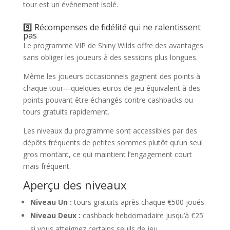
tour est un événement isolé.
9️⃣ Récompenses de fidélité qui ne ralentissent
pas
Le programme VIP de Shiny Wilds offre des avantages
sans obliger les joueurs à des sessions plus longues.
Même les joueurs occasionnels gagnent des points à
chaque tour—quelques euros de jeu équivalent à des
points pouvant être échangés contre cashbacks ou
tours gratuits rapidement.
Les niveaux du programme sont accessibles par des
dépôts fréquents de petites sommes plutôt qu’un seul
gros montant, ce qui maintient l’engagement court
mais fréquent.
Aperçu des niveaux
Niveau Un :
tours gratuits après chaque €500 joués.
Niveau Deux :
cashback hebdomadaire jusqu’à €25
si vous atteignez certains seuils de jeu.