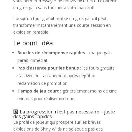
vous permet d’essayer de nouveaux titres ou d’obtenir
un gros gain sans toucher à votre bankroll.
Lorsqu’un tour gratuit réalise un gros gain, il peut
transformer instantanément une courte session en
explosion rentable.
Le point idéal
Boucles de récompense rapides :
chaque gain
paraît immédiat.
Pas d’attente pour les bonus :
les tours gratuits
s’activent instantanément après dépôt ou
réclamation de promotion.
Temps de jeu court :
généralement moins de cinq
minutes pour réaliser dix tours.
8️⃣ La progression n’est pas nécessaire—juste
des gains rapides
Le profil de joueur qui prospère sur les brèves
explosions de Shiny Wilds ne se soucie pas des