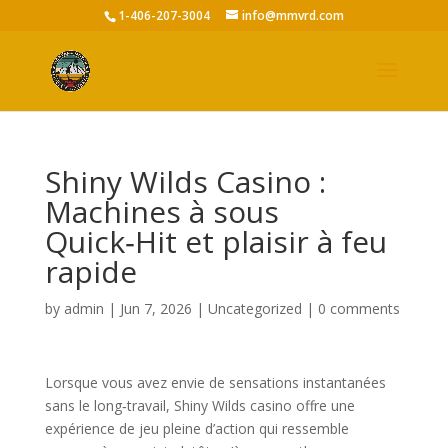
1-406-207-3004
info@mmvrd.com
Shiny Wilds Casino :
Machines à sous
Quick‑Hit et plaisir à feu
rapide
by
admin
|
Jun 7, 2026
|
Uncategorized
|
0 comments
Lorsque vous avez envie de sensations instantanées
sans le long‑travail, Shiny Wilds casino offre une
expérience de jeu pleine d’action qui ressemble