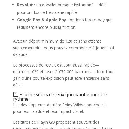
Revolut :
un e-wallet presque instantané—idéal
pour un flux de trésorerie rapide.
Google Pay & Apple Pay :
options tap‑to‑pay qui
réduisent encore plus la friction.
Avec un dépôt minimum de €20 et sans attente
supplémentaire, vous pouvez commencer à jouer tout
de suite.
Le processus de retrait est tout aussi rapide—
minimum €20 et jusqu’à €50 000 par mois—donc tout
gain d’une courte explosion peut être encaissé sans
délai.
4️⃣ Fournisseurs de jeux qui maintiennent le
rythme
Les développeurs derrière Shiny Wilds sont choisis
pour leur rapidité et leur impact visuel.
Les titres de Play’n GO proposent souvent des
rouleaux rapides et des taux de retour élevés adaptés