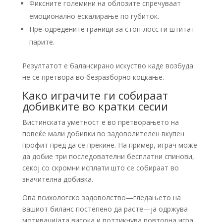
Фиксните големини на облозите спречуваат
емоционално ескалирање по губиток.
Пре‑одредените граници за стоп‑лосс ги штитат
парите.
Резултатот е балансирано искуство каде возбуда
не се претвора во безразборно коцкање.
Како играчите ги собираат
добивките во кратки сесии
Вистинската уметност е во претворањето на
повеќе мали добивки во задоволителен вкупен
профит пред да се прекине. На пример, играч може
да добие три последователни бесплатни спинови,
секој со скромни исплати што се собираат во
значителна добивка.
Ова психологско задоволство—гледањето на
вашиот биланс постепено да расте—ја одржува
мотивацијата висока и поттикнува повторна игра