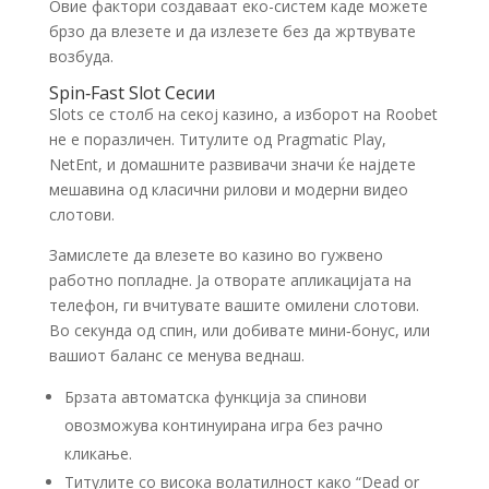
Овие фактори создаваат еко-систем каде можете
брзо да влезете и да излезете без да жртвувате
возбуда.
Spin‑Fast Slot Сесии
Slots се столб на секој казино, а изборот на Roobet
не е поразличен. Титулите од Pragmatic Play,
NetEnt, и домашните развивачи значи ќе најдете
мешавина од класични рилови и модерни видео
слотови.
Замислете да влезете во казино во гужвено
работно попладне. Ја отворате апликацијата на
телефон, ги вчитувате вашите омилени слотови.
Во секунда од спин, или добивате мини‑бонус, или
вашиот баланс се менува веднаш.
Брзата автоматска функција за спинови
овозможува континуирана игра без рачно
кликање.
Титулите со висока волатилност како “Dead or