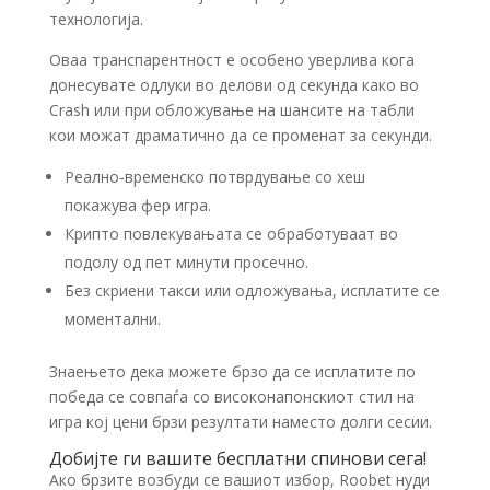
технологија.
Оваа транспарентност е особено уверлива кога
донесувате одлуки во делови од секунда како во
Crash или при обложување на шансите на табли
кои можат драматично да се променат за секунди.
Реално‑временско потврдување со хеш
покажува фер игра.
Крипто повлекувањата се обработуваат во
подолу од пет минути просечно.
Без скриени такси или одложувања, исплатите се
моментални.
Знаењето дека можете брзо да се исплатите по
победа се совпаѓа со високонапонскиот стил на
игра кој цени брзи резултати наместо долги сесии.
Добијте ги вашите бесплатни спинови сега!
Ако брзите возбуди се вашиот избор, Roobet нуди