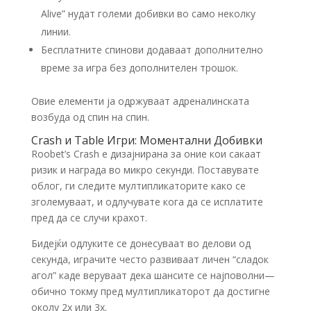
Alive” нудат големи добивки во само неколку
линии.
Бесплатните спинови додаваат дополнително
време за игра без дополнителен трошок.
Овие елементи ја одржуваат адреналинската
возбуда од спин на спин.
Crash и Table Игри: Моментални Добивки
Roobet’s Crash е дизајнирана за оние кои сакаат
ризик и награда во микро секунди. Поставувате
облог, ги следите мултипликаторите како се
зголемуваат, и одлучувате кога да се исплатите
пред да се случи крахот.
Бидејќи одлуките се донесуваат во делови од
секунда, играчите често развиваат личен “сладок
агол” каде веруваат дека шансите се најповолни—
обично токму пред мултипликаторот да достигне
околу 2x или 3x.