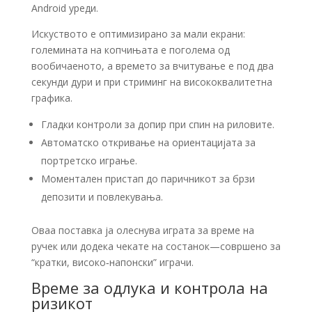
Android уреди.
Искуството е оптимизирано за мали екрани:
големината на копчињата е поголема од
вообичаеното, а времето за вчитување е под два
секунди дури и при стриминг на висококвалитетна
графика.
Гладки контроли за допир при спин на риловите.
Автоматско откривање на ориентацијата за
портретско играње.
Моментален пристап до паричникот за брзи
депозити и повлекувања.
Оваа поставка ја олеснува играта за време на
ручек или додека чекате на состанок—совршено за
“кратки, високо‑напонски” играчи.
Време за одлука и контрола на
ризикот