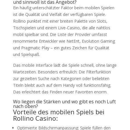
und sinnvoll ist das Angebot?
Ein häufig unterschätzter Faktor beim mobilen Spielen
ist die Qualität und Vielfalt der verfügbaren Spiele.
Rollino punktet mit einer breiten Palette von Slots,
Tischspielen und einem Live-Casino, die alle nahtlos
mobil spielbar sind. Die Liste der Provider umfasst
renommierte Entwickler wie NetEnt, Evolution Gaming
und Pragmatic Play – ein gutes Zeichen für Qualität
und Spielspaß.
Das mobile Interface lädt die Spiele schnell, ohne lange
Wartezeiten. Besonders erfreulich: Die Filterfunktion
zur gezielten Suche nach Kategorien oder beliebten
Titeln bleibt auch auf dem Handy voll funktionsfähig.
Das erleichtert das Finden neuer Favoriten enorm.
Wo liegen die Stärken und wo gibt es noch Luft
nach oben?
Vorteile des mobilen Spiels bei
Rollino Casino:
Optimierte Bildschirmanpassung: Spiele füllen den