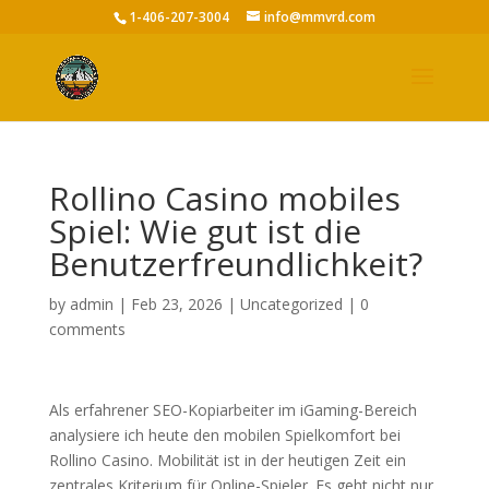
1-406-207-3004
info@mmvrd.com
Rollino Casino mobiles
Spiel: Wie gut ist die
Benutzerfreundlichkeit?
by
admin
|
Feb 23, 2026
|
Uncategorized
|
0
comments
Als erfahrener SEO-Kopiarbeiter im iGaming-Bereich
analysiere ich heute den mobilen Spielkomfort bei
Rollino Casino. Mobilität ist in der heutigen Zeit ein
zentrales Kriterium für Online-Spieler. Es geht nicht nur