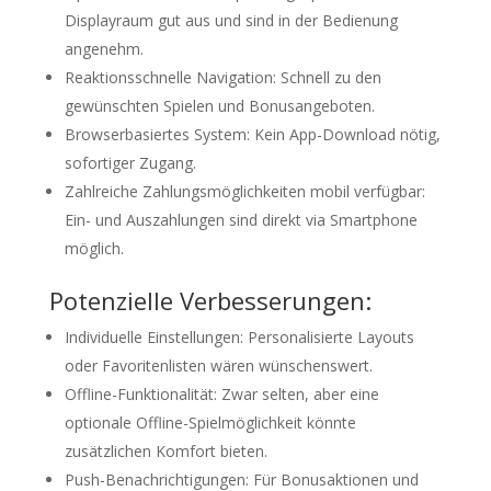
Displayraum gut aus und sind in der Bedienung
angenehm.
Reaktionsschnelle Navigation: Schnell zu den
gewünschten Spielen und Bonusangeboten.
Browserbasiertes System: Kein App-Download nötig,
sofortiger Zugang.
Zahlreiche Zahlungsmöglichkeiten mobil verfügbar:
Ein- und Auszahlungen sind direkt via Smartphone
möglich.
Potenzielle Verbesserungen:
Individuelle Einstellungen: Personalisierte Layouts
oder Favoritenlisten wären wünschenswert.
Offline-Funktionalität: Zwar selten, aber eine
optionale Offline-Spielmöglichkeit könnte
zusätzlichen Komfort bieten.
Push-Benachrichtigungen: Für Bonusaktionen und