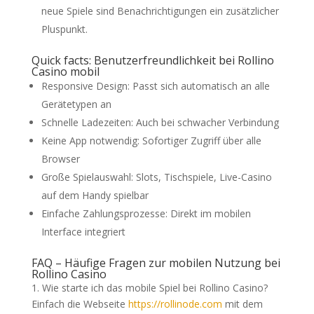
neue Spiele sind Benachrichtigungen ein zusätzlicher
Pluspunkt.
Quick facts: Benutzerfreundlichkeit bei Rollino
Casino mobil
Responsive Design: Passt sich automatisch an alle
Gerätetypen an
Schnelle Ladezeiten: Auch bei schwacher Verbindung
Keine App notwendig: Sofortiger Zugriff über alle
Browser
Große Spielauswahl: Slots, Tischspiele, Live-Casino
auf dem Handy spielbar
Einfache Zahlungsprozesse: Direkt im mobilen
Interface integriert
FAQ – Häufige Fragen zur mobilen Nutzung bei
Rollino Casino
1. Wie starte ich das mobile Spiel bei Rollino Casino?
Einfach die Webseite
https://rollinode.com
mit dem