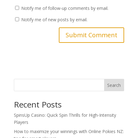
Notify me of follow-up comments by email.
Notify me of new posts by email.
Search
Recent Posts
SpinsUp Casino: Quick Spin Thrills for High‑Intensity
Players
How to maximize your winnings with Online Pokies NZ: