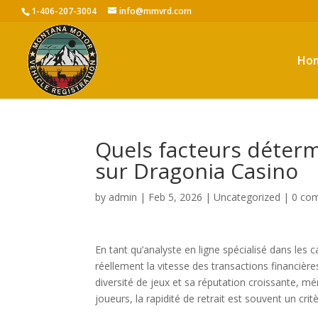
1-406-207-3004
info@mmvrd.com
Ho
Quels facteurs déterm
sur Dragonia Casino
by
admin
|
Feb 5, 2026
|
Uncategorized
|
0 co
En tant qu’analyste en ligne spécialisé dans les 
réellement la vitesse des transactions financiè
diversité de jeux et sa réputation croissante, m
joueurs, la rapidité de retrait est souvent un crit