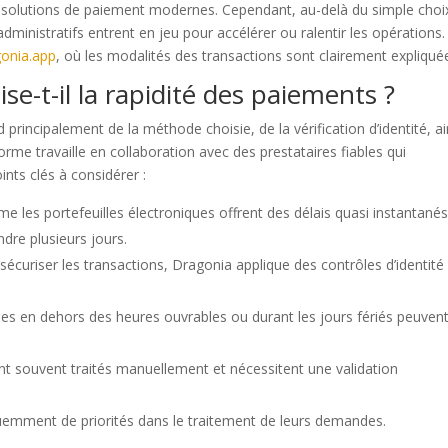
olutions de paiement modernes. Cependant, au-delà du simple choi
ministratifs entrent en jeu pour accélérer ou ralentir les opérations.
gonia.app
, où les modalités des transactions sont clairement expliqué
-t-il la rapidité des paiements ?
 principalement de la méthode choisie, de la vérification d’identité, ai
rme travaille en collaboration avec des prestataires fiables qui
ints clés à considérer :
es portefeuilles électroniques offrent des délais quasi instantanés
dre plusieurs jours.
écuriser les transactions, Dragonia applique des contrôles d’identité
es en dehors des heures ouvrables ou durant les jours fériés peuven
ont souvent traités manuellement et nécessitent une validation
quemment de priorités dans le traitement de leurs demandes.