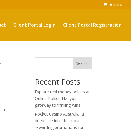
0 Items
act
Client Portal Login
Client Portal Registration
s
Search
Recent Posts
Explore real money pokies at
Online Pokies NZ: your
gateway to thrilling wins
 sa
Rocket Casino Australia: a
deep dive into the most
rewarding promotions for