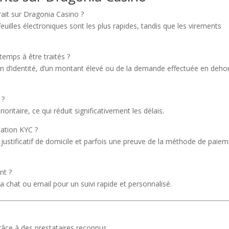
rait sur Dragonia Casino ?
uilles électroniques sont les plus rapides, tandis que les virements
 temps à être traités ?
tion d’identité, d’un montant élevé ou de la demande effectuée en deho
 ?
ioritaire, ce qui réduit significativement les délais.
cation KYC ?
un justificatif de domicile et parfois une preuve de la méthode de paie
nt ?
a chat ou email pour un suivi rapide et personnalisé.
râce à des prestataires reconnus.