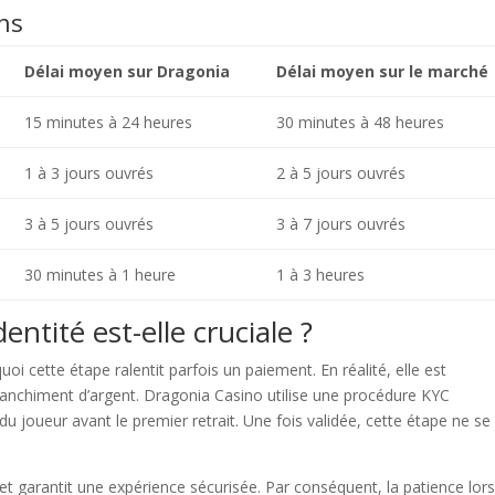
ns
Délai moyen sur Dragonia
Délai moyen sur le marché
15 minutes à 24 heures
30 minutes à 48 heures
1 à 3 jours ouvrés
2 à 5 jours ouvrés
3 à 5 jours ouvrés
3 à 7 jours ouvrés
30 minutes à 1 heure
1 à 3 heures
dentité est-elle cruciale ?
i cette étape ralentit parfois un paiement. En réalité, elle est
 blanchiment d’argent. Dragonia Casino utilise une procédure KYC
du joueur avant le premier retrait. Une fois validée, cette étape ne se
t garantit une expérience sécurisée. Par conséquent, la patience lor