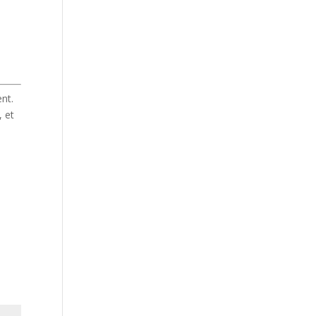
ent.
, et