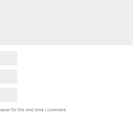
owser for the next time I comment.