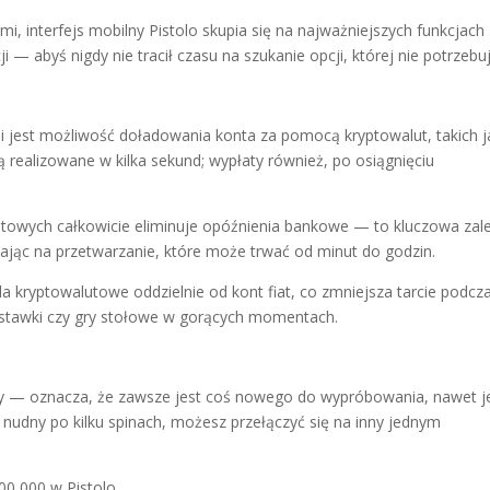
i, interfejs mobilny Pistolo skupia się na najważniejszych funkcjac
cji — abyś nigdy nie tracił czasu na szukanie opcji, której nie potrzebu
ji jest możliwość doładowania konta za pomocą kryptowalut, takich j
ą realizowane w kilka sekund; wypłaty również, po osiągnięciu
utowych całkowicie eliminuje opóźnienia bankowe — to kluczowa zale
ając na przetwarzanie, które może trwać od minut do godzin.
a kryptowalutowe oddzielnie od kont fiat, co zmniejsza tarcie podcz
stawki czy gry stołowe w gorących momentach.
y — oznacza, że zawsze jest coś nowego do wypróbowania, nawet je
się nudny po kilku spinach, możesz przełączyć się na inny jednym