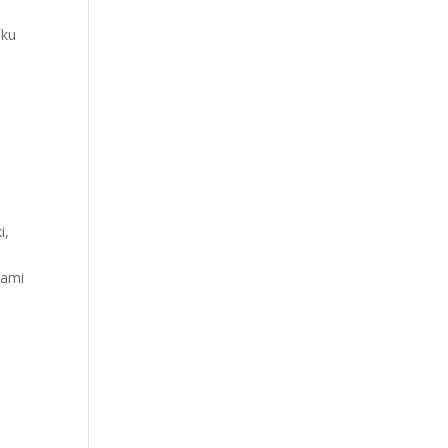
lku
i,
nami