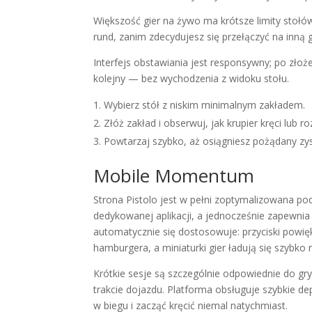
Większość gier na żywo ma krótsze limity stoł
rund, zanim zdecydujesz się przełączyć na inną g
Interfejs obstawiania jest responsywny; po złoż
kolejny — bez wychodzenia z widoku stołu.
Wybierz stół z niskim minimalnym zakładem.
Złóż zakład i obserwuj, jak krupier kręci lub ro
Powtarzaj szybko, aż osiągniesz pożądany zysk 
Mobile Momentum
Strona Pistolo jest w pełni zoptymalizowana po
dedykowanej aplikacji, a jednocześnie zapewnia
automatycznie się dostosowuje: przyciski powię
hamburgera, a miniaturki gier ładują się szybko 
Krótkie sesje są szczególnie odpowiednie do g
trakcie dojazdu. Platforma obsługuje szybkie d
w biegu i zacząć kręcić niemal natychmiast.