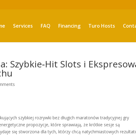
me
Services
FAQ
Financing
Turo Hosts
Cont
a: Szybkie‑Hit Slots i Ekspresow
chu
omments
kujących szybkiej rozrywki bez długich maratonów tradycyjnej gry
nergetyczne propozycje, które sprawiają, że krótkie sesje są
wydaje się stworzona dla tych, którzy chcą natychmiastowych rezulta