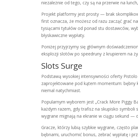
niezależnie od tego, czy są na przerwie na lunch
Projekt platformy jest prosty — brak skompliko
first oznacza, że możesz od razu zacząć grać na
tysiącami tytułów od ponad stu dostawców, wybó
błyskawiczne wypłaty.
Poniżej przyjrzymy się głównym doświadczenio
eksplozji slotów po speedruny z krupierem na żyw
Slots Surge
Podstawą wysokiej intensywności oferty Pistolo
zaprojektowane pod kątem momentum: bębny kręc
niemal natychmiast.
Popularnym wyborem jest „Crack More Piggy Ban
każdym razem, gdy trafisz na skupisko symboli 
wygrane mignają na ekranie w ciągu sekund — d
Gracze, którzy lubią szybkie wygrane, często pla
bębnami, uruchomić bonus, zebrać wypłatę i prze