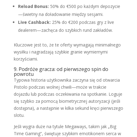
Reload Bonus:
50% do €500 po każdym depozycie
—świetny na doładowanie między sesjami.
Live Cashback:
25% do €200 podczas gry z live
dealerem—zachęca do szybkich rund zakładów.
Kluczowe jest to, że te oferty wymagają minimalnego
wysiłku i nagradzają szybkie granie wymiernymi
korzyściami.
9. Podróże gracza: od pierwszego spin do
powrotu
Typowa historia użytkownika zaczyna się od otwarcia
Pistolo podczas wolnej chwili—może w trakcie
dojazdu lub podczas oczekiwania na spotkanie. Loguje
się szybko za pomocą biometrycznej autoryzacji (jeśli
dostępna), a następnie w kilka sekund kręci pierwszego
slotu.
Jeśli wygra duże na tytule Megaways, takim jak „Big
Time Gaming”, świętuje szybkim emotikonem serca w