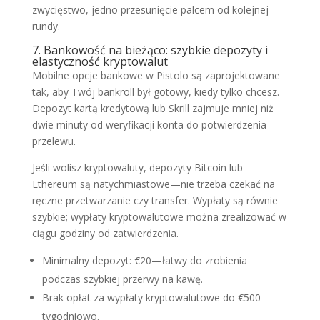
zwycięstwo, jedno przesunięcie palcem od kolejnej
rundy.
7. Bankowość na bieżąco: szybkie depozyty i
elastyczność kryptowalut
Mobilne opcje bankowe w Pistolo są zaprojektowane
tak, aby Twój bankroll był gotowy, kiedy tylko chcesz.
Depozyt kartą kredytową lub Skrill zajmuje mniej niż
dwie minuty od weryfikacji konta do potwierdzenia
przelewu.
Jeśli wolisz kryptowaluty, depozyty Bitcoin lub
Ethereum są natychmiastowe—nie trzeba czekać na
ręczne przetwarzanie czy transfer. Wypłaty są równie
szybkie; wypłaty kryptowalutowe można zrealizować w
ciągu godziny od zatwierdzenia.
Minimalny depozyt: €20—łatwy do zrobienia
podczas szybkiej przerwy na kawę.
Brak opłat za wypłaty kryptowalutowe do €500
tygodniowo.