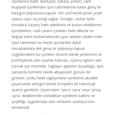
oyunlarına (rulet, blackjack, bakara, poker), canlı
krupiyerli içeriklerden spor tahminlerine kadar geniş bir
kategori yelpazesini kapsar. Her sınıf kendi içinde çeşitli
sayısız oyun seçeneği sağlar. Örneğin, slotlar farklı
temalara, kazanç hattı adetlerine ve bonus niteliklerine
içerebilirken, canlı casino içerikleri farklı dillerde ve
değişik bahis kısıtlamalarında oyun alanları takdim eder.
Spor tahminleri ise klasik sporlardan dijital
müsabakalara dek geniş bir yelpazeyi kapsar.
Uygulamaların bu içerikleri düzenli olarak yenilemesi ve
portföylerine yeni oyunlar katması, oyuncu ilgisini canlı
tutmak için önemlidir. Sağlayıcı ağlarının büyüklüğü, aynı
zamanda hizmetin teknik altyapısının gücünü de
gösterir; çünkü farklı sağlayıcıların içeriklerini aksaklık
yaşamadan entegre etmek kompleks bir teknolojik
aşama gerektirir. Oyuncuların `pinco oyna` veya `pinup
oyna` dediklerinde rastladıkları içeriklerin kalitesi ve
çeşitliliği, uygulamaya olan vefalarını vasıtasız tesir
etmektedir.