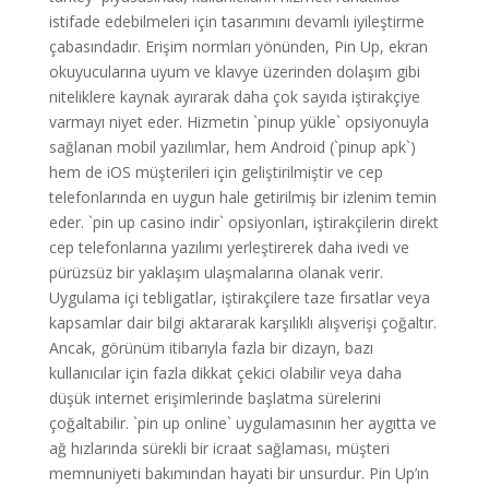
istifade edebilmeleri için tasarımını devamlı iyileştirme
çabasındadır. Erişim normları yönünden, Pin Up, ekran
okuyucularına uyum ve klavye üzerinden dolaşım gibi
niteliklere kaynak ayırarak daha çok sayıda iştirakçiye
varmayı niyet eder. Hizmetin `pinup yükle` opsiyonuyla
sağlanan mobil yazılımlar, hem Android (`pinup apk`)
hem de iOS müşterileri için geliştirilmiştir ve cep
telefonlarında en uygun hale getirilmiş bir izlenim temin
eder. `pin up casino indir` opsiyonları, iştirakçilerin direkt
cep telefonlarına yazılımı yerleştirerek daha ivedi ve
pürüzsüz bir yaklaşım ulaşmalarına olanak verir.
Uygulama içi tebligatlar, iştirakçilere taze fırsatlar veya
kapsamlar dair bilgi aktararak karşılıklı alışverişi çoğaltır.
Ancak, görünüm itibarıyla fazla bir dizayn, bazı
kullanıcılar için fazla dikkat çekici olabilir veya daha
düşük internet erişimlerinde başlatma sürelerini
çoğaltabilir. `pin up online` uygulamasının her aygıtta ve
ağ hızlarında sürekli bir icraat sağlaması, müşteri
memnuniyeti bakımından hayati bir unsurdur. Pin Up’ın