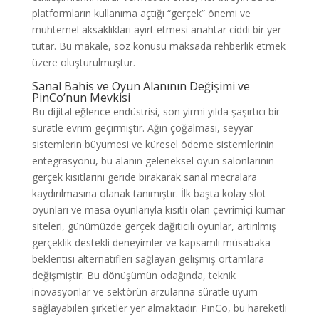
platformların kullanıma açtığı “gerçek” önemi ve
muhtemel aksaklıkları ayırt etmesi anahtar ciddi bir yer
tutar. Bu makale, söz konusu maksada rehberlik etmek
üzere oluşturulmuştur.
Sanal Bahis ve Oyun Alanının Değişimi ve
PinCo’nun Mevkisi
Bu dijital eğlence endüstrisi, son yirmi yılda şaşırtıcı bir
süratle evrim geçirmiştir. Ağın çoğalması, seyyar
sistemlerin büyümesi ve küresel ödeme sistemlerinin
entegrasyonu, bu alanın geleneksel oyun salonlarının
gerçek kısıtlarını geride bırakarak sanal mecralara
kaydırılmasına olanak tanımıştır. İlk başta kolay slot
oyunları ve masa oyunlarıyla kısıtlı olan çevrimiçi kumar
siteleri, günümüzde gerçek dağıtıcılı oyunlar, artırılmış
gerçeklik destekli deneyimler ve kapsamlı müsabaka
beklentisi alternatifleri sağlayan gelişmiş ortamlara
değişmiştir. Bu dönüşümün odağında, teknik
inovasyonlar ve sektörün arzularına süratle uyum
sağlayabilen şirketler yer almaktadır. PinCo, bu hareketli