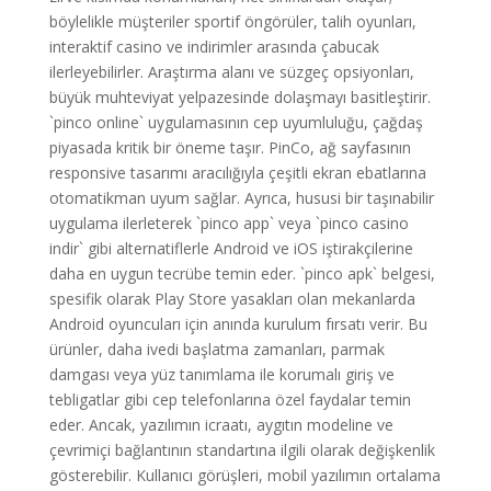
böylelikle müşteriler sportif öngörüler, talih oyunları,
interaktif casino ve indirimler arasında çabucak
ilerleyebilirler. Araştırma alanı ve süzgeç opsiyonları,
büyük muhteviyat yelpazesinde dolaşmayı basitleştirir.
`pinco online` uygulamasının cep uyumluluğu, çağdaş
piyasada kritik bir öneme taşır. PinCo, ağ sayfasının
responsive tasarımı aracılığıyla çeşitli ekran ebatlarına
otomatikman uyum sağlar. Ayrıca, hususi bir taşınabilir
uygulama ilerleterek `pinco app` veya `pinco casino
indir` gibi alternatiflerle Android ve iOS iştirakçilerine
daha en uygun tecrübe temin eder. `pinco apk` belgesi,
spesifik olarak Play Store yasakları olan mekanlarda
Android oyuncuları için anında kurulum fırsatı verir. Bu
ürünler, daha ivedi başlatma zamanları, parmak
damgası veya yüz tanımlama ile korumalı giriş ve
tebligatlar gibi cep telefonlarına özel faydalar temin
eder. Ancak, yazılımın icraatı, aygıtın modeline ve
çevrimiçi bağlantının standartına ilgili olarak değişkenlik
gösterebilir. Kullanıcı görüşleri, mobil yazılımın ortalama