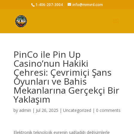
1-406-207-3004
info@mmvrd.com
PinCo ile Pin Up
Casino’nun Hakiki
Çehresi: Çevrimiçi Şans
Oyunları ve Bahis
Mekanlarına Gerçekçi Bir
Yaklaşım
by
admin
|
Jul 26, 2025
|
Uncategorized
|
0 comments
Elektronik teknolojik evrenin sağladığı değişimlerle