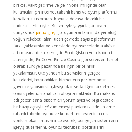
birlikte, vakit geçirme ve gelir yönelimi içinde olan
kullanıcılar için internet tabanlı bahis ve oyun platformu
kanalları, uluslararası boyutta devasa dolarlık bir
endüstri ilerlemiştir. Bu ivmeyle yaygınlaşan oyun
dünyasında
pinup giriş
gibi oyun alanlarının da yer aldığı
yoğun rekabetli alan, ticari çevrede sayısız platformun
farklı yaklaşımlar ve servislerle oyunseverlerin alakâsını
artırmasına desteklemiştir. Bu değişken ve rekabetçi
alan içinde, PinCo ve Pin Up Casino gibi servisler, temel
olarak Türkiye pazarında belirgin bir bilinirlik
yakalamıştır. Öte yandan bu servislerin gerçek
kalitelerini, hazırladıkları hizmetlerin performansını,
güvence yapısını ve işleyişe dair şeffaflığını fark etmek,
olası üyeler için anahtar rol oynamaktadır. Bu makale,
adı geçen sanal sistemleri yorumlayıcı ve bilgi destekli
bir bakış açısıyla çözümlemeyi planlamaktadır. İnternet
tabanlı tahmin oyunu ve kumarhane evreninin çok
yönlü mekanizmasını inceleyerek, adı geçen sistemlerin
işleyiş düzenlerini, oyuncu tecrübesi politikalarını,