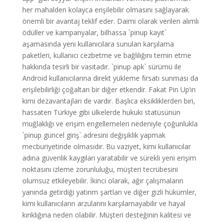
her mahalden kolayca erişilebilir olmasını sağlayarak
önemli bir avantaj teklif eder. Daimi olarak verilen alımlı
ödüller ve kampanyalar, bilhassa `pinup kayıt`
aşamasında yeni kullanıcılara sunulan karşılama
paketleri, kullanıcı cezbetme ve bağlılığını temin etme
hakkında tesirli bir vasıtadır. `pinup apk` sürümü ile
Android kullanıcılarına direkt yükleme fırsatı sunması da
erişilebilirliği çoğaltan bir diğer etkendir. Fakat Pin Up’ın
kimi dezavantajları de vardır. Başlıca eksikliklerden biri,
hassaten Türkiye gibi ülkelerde hukuki statüsünün
muğlaklığı ve erişim engellemeleri nedeniyle çoğunlukla
`pinup güncel giriş` adresini değişiklik yapmak
mecburiyetinde olmasıdır. Bu vaziyet, kimi kullanıcılar
adına güvenlik kaygıları yaratabilir ve sürekli yeni erişim
noktasını izleme zorunluluğu, müşteri tecrübesini
olumsuz etkileyebilir. İkinci olarak, ağır çalışmaların
yanında getirdiği yatırım şartları ve diğer gizli hükümler,
kimi kullanıcıların arzularını karşılamayabilir ve hayal
kırıklığına neden olabilir. Müşteri desteğinin kalitesi ve