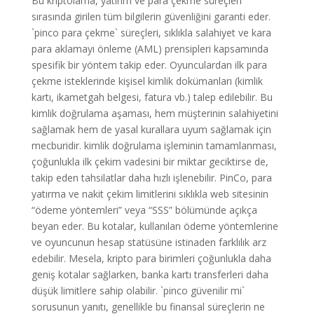
Bu kriptolama, yatırım ve para çekme süreçleri
sırasında girilen tüm bilgilerin güvenliğini garanti eder.
`pinco para çekme` süreçleri, sıklıkla salahiyet ve kara
para aklamayı önleme (AML) prensipleri kapsamında
spesifik bir yöntem takip eder. Oyunculardan ilk para
çekme isteklerinde kişisel kimlik dokümanları (kimlik
kartı, ikametgah belgesi, fatura vb.) talep edilebilir. Bu
kimlik doğrulama aşaması, hem müşterinin salahiyetini
sağlamak hem de yasal kurallara uyum sağlamak için
mecburidir. kimlik doğrulama işleminin tamamlanması,
çoğunlukla ilk çekim vadesini bir miktar geciktirse de,
takip eden tahsilatlar daha hızlı işlenebilir. PinCo, para
yatırma ve nakit çekim limitlerini sıklıkla web sitesinin
“ödeme yöntemleri” veya “SSS” bölümünde açıkça
beyan eder. Bu kotalar, kullanılan ödeme yöntemlerine
ve oyuncunun hesap statüsüne istinaden farklılık arz
edebilir. Mesela, kripto para birimleri çoğunlukla daha
geniş kotalar sağlarken, banka kartı transferleri daha
düşük limitlere sahip olabilir. `pinco güvenilir mi`
sorusunun yanıtı, genellikle bu finansal süreçlerin ne