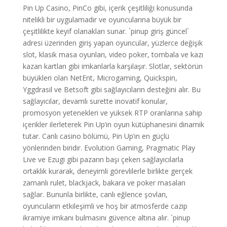
Pin Up Casino, PinCo gibi, içerik çeşitliliği konusunda
nitelikli bir uygulamadır ve oyuncularına büyük bir
çeşitlilikte keyif olanakları sunar. `pinup giriş güncel`
adresi üzerinden giriş yapan oyuncular, yüzlerce değişik
slot, klasik masa oyunları, video poker, tombala ve kazı
kazan kartları gibi imkanlarla karşılaşır. Slotlar, sektörün
büyükleri olan NetEnt, Microgaming, Quickspin,
Yggdrasil ve Betsoft gibi sağlayıcıların desteğini alır. Bu
sağlayıcılar, devamlı surette inovatif konular,
promosyon yetenekleri ve yüksek RTP oranlarına sahip
içerikler ilerleterek Pin Up’ın oyun kütüphanesini dinamik
tutar. Canlı casino bölümü, Pin Up’ın en güçlü
yönlerinden biridir. Evolution Gaming, Pragmatic Play
Live ve Ezugi gibi pazarın başı çeken sağlayıcılarla
ortaklık kurarak, deneyimli görevlilerle birlikte gerçek
zamanlı rulet, blackjack, bakara ve poker masaları
sağlar. Bununla birlikte, canlı eğlence şovları,
oyuncuların etkileşimli ve hoş bir atmosferde cazip
ikramiye imkanı bulmasını güvence altına alır. `pinup