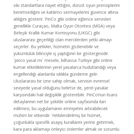
sıkı standartlara riayet ettiğini, dürüst oyun prensiplerini
benimsediğini ve katılımcı sermayelerini güvence altına
aldığını gösterir. PinCo gibi online eğlence servisleri
genellikle Curaçao, Malta Oyun Otoritesi (MGA) veya
Birleşik Krallık Kumar Komisyonu (UKGC) gibi
uluslararası geçerliliği olan mercilerden yetki almayı
seçerler. Bu yetkiler, hizmetin gözlenebilir ve
yükümlülük bilinciyle iş yaptığının bir göstergesidir.
`pinco yasal mı` mesele, bilhassa Türkiye gibi online
kumar etkinliklerinin yerel yasalarca hudutlandığı veya
engellendiği alanlarda sıklıkla gündeme gelir.
Uluslararası bir izne sahip olmak, servisin evrensel
seviyede yasal olduğunu belirtse de, yerel yasalar
karşısındaki hali değişiklik gösterebilir. PinCo’nun lisans
detaylarının net bir şekilde online sayfasında ilan
edilmesi, bu uygulamanın emniyetini artırabilecek
mühim bir etkendir. Yetkilendirilmiş bir hizmet,
çoğunlukla spesifik asayiş kurallarını yerine getirmek,
kara para aklamayı önleyici önlemler almak ve sorumlu