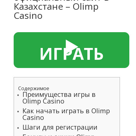
Казахстане – Olimp
Casino
▶️
ИГРАТЬ
Содержимое
Преимущества игры в
Olimp Casino
Как начать играть в Olimp
Casino
Шаги для регистрации