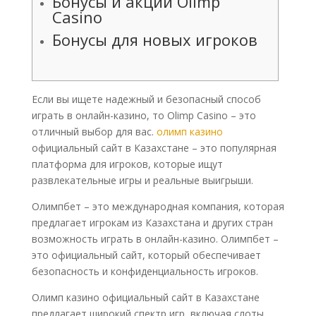
Бонусы и акции Olimp
Casino
Бонусы для новых игроков
Если вы ищете надежный и безопасный способ
играть в онлайн-казино, то Olimp Casino – это
отличный выбор для вас.
олимп казино
официальный сайт в Казахстане – это популярная
платформа для игроков, которые ищут
развлекательные игры и реальные выигрыши.
Олимпбет – это международная компания, которая
предлагает игрокам из Казахстана и других стран
возможность играть в онлайн-казино. Олимпбет –
это официальный сайт, который обеспечивает
безопасность и конфиденциальность игроков.
Олимп казино официальный сайт в Казахстане
предлагает широкий спектр игр, включая слоты,