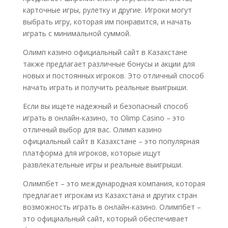
карточные игры, рулетку и другие. Игроки могут
выбрать игру, которая им понравится, и начать
играть с минимальной суммой.
Олимп казино официальный сайт в Казахстане
также предлагает различные бонусы и акции для
новых и постоянных игроков. Это отличный способ
начать играть и получить реальные выигрыши.
Если вы ищете надежный и безопасный способ
играть в онлайн-казино, то Olimp Casino – это
отличный выбор для вас. Олимп казино
официальный сайт в Казахстане – это популярная
платформа для игроков, которые ищут
развлекательные игры и реальные выигрыши.
Олимпбет – это международная компания, которая
предлагает игрокам из Казахстана и других стран
возможность играть в онлайн-казино. Олимпбет –
это официальный сайт, который обеспечивает