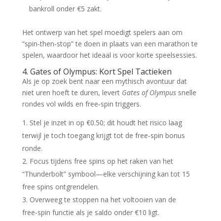
bankroll onder €5 zakt.
Het ontwerp van het spel moedigt spelers aan om
“spin‑then‑stop” te doen in plaats van een marathon te
spelen, waardoor het ideaal is voor korte speelsessies.
4. Gates of Olympus: Kort Spel Tactieken
Als je op zoek bent naar een mythisch avontuur dat
niet uren hoeft te duren, levert
Gates of Olympus
snelle
rondes vol wilds en free‑spin triggers.
Stel je inzet in op €0.50; dit houdt het risico laag
terwijl je toch toegang krijgt tot de free‑spin bonus
ronde.
Focus tijdens free spins op het raken van het
“Thunderbolt” symbool—elke verschijning kan tot 15
free spins ontgrendelen.
Overweeg te stoppen na het voltooien van de
free‑spin functie als je saldo onder €10 ligt.