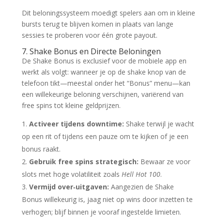
Dit beloningssysteem moedigt spelers aan om in kleine
bursts terug te blijven komen in plaats van lange
sessies te proberen voor één grote payout.
7. Shake Bonus en Directe Beloningen
De Shake Bonus is exclusief voor de mobiele app en
werkt als volgt: wanneer je op de shake knop van de
telefoon tikt—meestal onder het “Bonus” menu—kan
een willekeurige beloning verschijnen, variërend van
free spins tot kleine geldprijzen.
Activeer tijdens downtime:
Shake terwijl je wacht
op een rit of tijdens een pauze om te kijken of je een
bonus raakt.
Gebruik free spins strategisch:
Bewaar ze voor
slots met hoge volatiliteit zoals
Hell Hot 100
.
Vermijd over‑uitgaven:
Aangezien de Shake
Bonus willekeurig is, jaag niet op wins door inzetten te
verhogen; blijf binnen je vooraf ingestelde limieten.