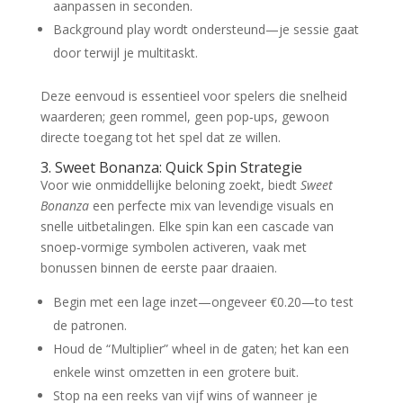
aanpassen in seconden.
Background play wordt ondersteund—je sessie gaat
door terwijl je multitaskt.
Deze eenvoud is essentieel voor spelers die snelheid
waarderen; geen rommel, geen pop‑ups, gewoon
directe toegang tot het spel dat ze willen.
3. Sweet Bonanza: Quick Spin Strategie
Voor wie onmiddellijke beloning zoekt, biedt
Sweet
Bonanza
een perfecte mix van levendige visuals en
snelle uitbetalingen. Elke spin kan een cascade van
snoep‑vormige symbolen activeren, vaak met
bonussen binnen de eerste paar draaien.
Begin met een lage inzet—ongeveer €0.20—to test
de patronen.
Houd de “Multiplier” wheel in de gaten; het kan een
enkele winst omzetten in een grotere buit.
Stop na een reeks van vijf wins of wanneer je