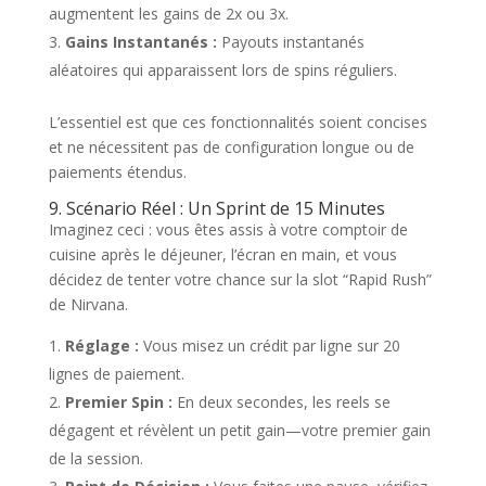
augmentent les gains de 2x ou 3x.
Gains Instantanés :
Payouts instantanés
aléatoires qui apparaissent lors de spins réguliers.
L’essentiel est que ces fonctionnalités soient concises
et ne nécessitent pas de configuration longue ou de
paiements étendus.
9. Scénario Réel : Un Sprint de 15 Minutes
Imaginez ceci : vous êtes assis à votre comptoir de
cuisine après le déjeuner, l’écran en main, et vous
décidez de tenter votre chance sur la slot “Rapid Rush”
de Nirvana.
Réglage :
Vous misez un crédit par ligne sur 20
lignes de paiement.
Premier Spin :
En deux secondes, les reels se
dégagent et révèlent un petit gain—votre premier gain
de la session.