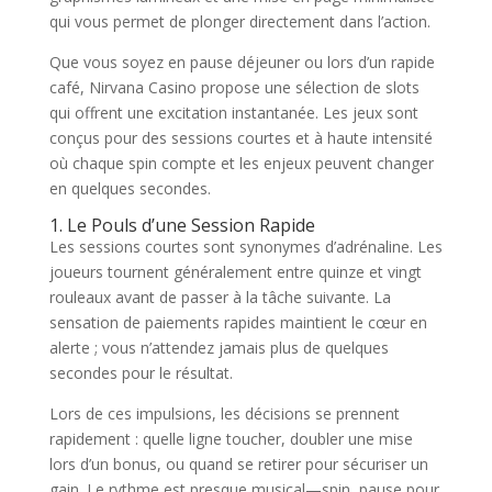
qui vous permet de plonger directement dans l’action.
Que vous soyez en pause déjeuner ou lors d’un rapide
café, Nirvana Casino propose une sélection de slots
qui offrent une excitation instantanée. Les jeux sont
conçus pour des sessions courtes et à haute intensité
où chaque spin compte et les enjeux peuvent changer
en quelques secondes.
1. Le Pouls d’une Session Rapide
Les sessions courtes sont synonymes d’adrénaline. Les
joueurs tournent généralement entre quinze et vingt
rouleaux avant de passer à la tâche suivante. La
sensation de paiements rapides maintient le cœur en
alerte ; vous n’attendez jamais plus de quelques
secondes pour le résultat.
Lors de ces impulsions, les décisions se prennent
rapidement : quelle ligne toucher, doubler une mise
lors d’un bonus, ou quand se retirer pour sécuriser un
gain. Le rythme est presque musical—spin, pause pour