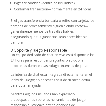
Ingresar cantidad (dentro de los límites)
Confirmar transacción—normalmente en 24 horas
Si eliges transferencia bancaria o retiro con tarjeta, los
tiempos de procesamiento siguen siendo cortos—
generalmente menos de tres días hábiles—
asegurando que tus ganancias sean accesibles sin
demora.
8. Soporte y Juego Responsable
Un equipo dedicado de chat en vivo está disponible las
24 horas para responder preguntas o solucionar
problemas durante esas ráfagas intensas de juego.
La interfaz de chat está integrada directamente en el
lobby del juego; no necesitas salir de tu mesa actual
para obtener ayuda.
Mientras algunos usuarios han expresado
preocupaciones sobre las herramientas de juego
responsable, MyStake ofrece opciones de