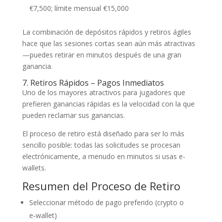
€7,500; límite mensual €15,000
La combinación de depósitos rápidos y retiros ágiles
hace que las sesiones cortas sean aún más atractivas
—puedes retirar en minutos después de una gran
ganancia.
7. Retiros Rápidos – Pagos Inmediatos
Uno de los mayores atractivos para jugadores que
prefieren ganancias rápidas es la velocidad con la que
pueden reclamar sus ganancias.
El proceso de retiro está diseñado para ser lo más
sencillo posible: todas las solicitudes se procesan
electrónicamente, a menudo en minutos si usas e-
wallets.
Resumen del Proceso de Retiro
Seleccionar método de pago preferido (crypto o
e‑wallet)