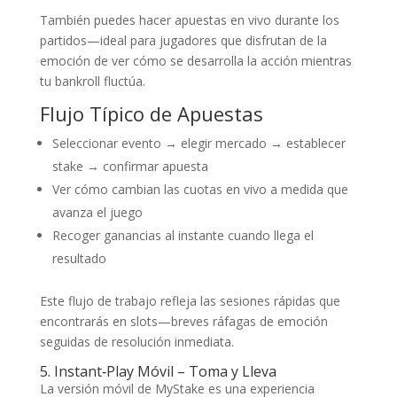
También puedes hacer apuestas en vivo durante los
partidos—ideal para jugadores que disfrutan de la
emoción de ver cómo se desarrolla la acción mientras
tu bankroll fluctúa.
Flujo Típico de Apuestas
Seleccionar evento → elegir mercado → establecer
stake → confirmar apuesta
Ver cómo cambian las cuotas en vivo a medida que
avanza el juego
Recoger ganancias al instante cuando llega el
resultado
Este flujo de trabajo refleja las sesiones rápidas que
encontrarás en slots—breves ráfagas de emoción
seguidas de resolución inmediata.
5. Instant‑Play Móvil – Toma y Lleva
La versión móvil de MyStake es una experiencia