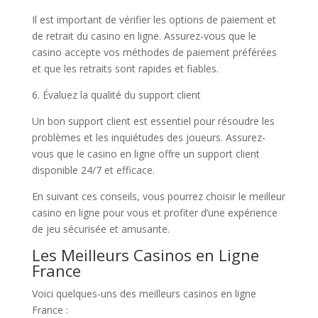
Il est important de vérifier les options de paiement et
de retrait du casino en ligne. Assurez-vous que le
casino accepte vos méthodes de paiement préférées
et que les retraits sont rapides et fiables.
6. Évaluez la qualité du support client
Un bon support client est essentiel pour résoudre les
problèmes et les inquiétudes des joueurs. Assurez-
vous que le casino en ligne offre un support client
disponible 24/7 et efficace.
En suivant ces conseils, vous pourrez choisir le meilleur
casino en ligne pour vous et profiter d’une expérience
de jeu sécurisée et amusante.
Les Meilleurs Casinos en Ligne
France
Voici quelques-uns des meilleurs casinos en ligne
France :