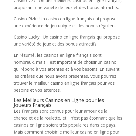
Casino 777 : Un des meilleurs casinos en ligne français,
proposant une variété de jeux et des bonus attractifs.
Casino Rizk : Un casino en ligne français qui propose
une expérience de jeu unique et des bonus réguliers.
Casino Lucky : Un casino en ligne français qui propose
une variété de jeux et des bonus attractifs.
En résumé, les casinos en ligne français sont
nombreux, mais il est important de choisir un casino
qui répond à vos attentes et à vos besoins. En suivant
les critères que nous avons présentés, vous pourrez
trouver le meilleur casino en ligne français pour vos
besoins et vos attentes.
Les Meilleurs Casinos en Ligne pour les
Joueurs Français
Les Français sont connus pour leur amour de la
chance et de la roulette, et il n’est pas étonnant que les
casinos en ligne soient très populaires dans ce pays.
Mais comment choisir le meilleur casino en ligne pour