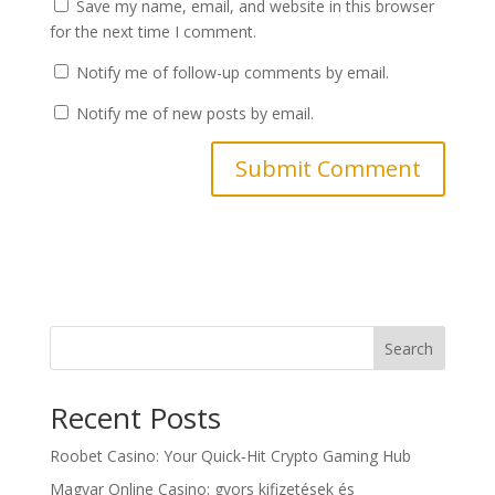
Save my name, email, and website in this browser
for the next time I comment.
Notify me of follow-up comments by email.
Notify me of new posts by email.
Search
Recent Posts
Roobet Casino: Your Quick‑Hit Crypto Gaming Hub
Magyar Online Casino: gyors kifizetések és