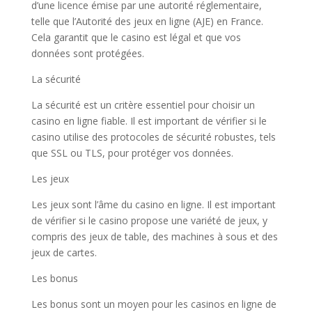
d’une licence émise par une autorité réglementaire,
telle que l’Autorité des jeux en ligne (AJE) en France.
Cela garantit que le casino est légal et que vos
données sont protégées.
La sécurité
La sécurité est un critère essentiel pour choisir un
casino en ligne fiable. Il est important de vérifier si le
casino utilise des protocoles de sécurité robustes, tels
que SSL ou TLS, pour protéger vos données.
Les jeux
Les jeux sont l’âme du casino en ligne. Il est important
de vérifier si le casino propose une variété de jeux, y
compris des jeux de table, des machines à sous et des
jeux de cartes.
Les bonus
Les bonus sont un moyen pour les casinos en ligne de