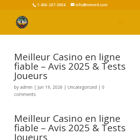
1-406-207-3004
info@mmvrd.com
Meilleur Casino en ligne
fiable – Avis 2025 & Tests
Joueurs
by
admin
|
Jun 19, 2026
|
Uncategorized
|
0
comments
Meilleur Casino en ligne
fiable – Avis 2025 & Tests
Joueurs