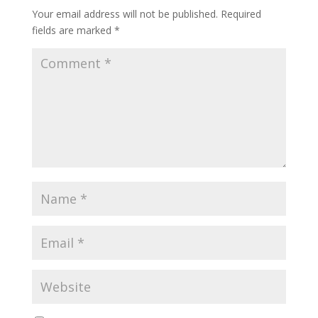
Your email address will not be published.
Required
fields are marked
*