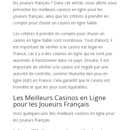
les joueurs français ? Dans cet article, nous allons vous
présenter les meilleurs casinos en ligne pour les
joueurs français, ainsi que les critères à prendre en
compte pour choisir un casino en ligne fiable.
Les critères à prendre en compte pour choisir un
casino en ligne fiable sont nombreux. Tout d’abord, il
est important de vérifier si le casino est légal en
France, car il y a des casinos en ligne qui ne sont pas
autorisés à fonctionner dans ce pays. Ensuite, il est
important de vérifier si le casino est régulé par une
autorité de contrôle, comme l’Autorité des jeux en
ligne (AJE) en France. Cela garantit que le casino est
honnête et que les jeux sont équitables.
Les Meilleurs Casinos en Ligne
pour les Joueurs Français
Voici quelques-uns des meilleurs casinos en ligne pour
les joueurs français :