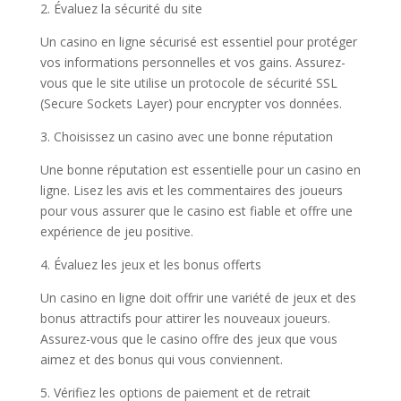
2. Évaluez la sécurité du site
Un casino en ligne sécurisé est essentiel pour protéger
vos informations personnelles et vos gains. Assurez-
vous que le site utilise un protocole de sécurité SSL
(Secure Sockets Layer) pour encrypter vos données.
3. Choisissez un casino avec une bonne réputation
Une bonne réputation est essentielle pour un casino en
ligne. Lisez les avis et les commentaires des joueurs
pour vous assurer que le casino est fiable et offre une
expérience de jeu positive.
4. Évaluez les jeux et les bonus offerts
Un casino en ligne doit offrir une variété de jeux et des
bonus attractifs pour attirer les nouveaux joueurs.
Assurez-vous que le casino offre des jeux que vous
aimez et des bonus qui vous conviennent.
5. Vérifiez les options de paiement et de retrait