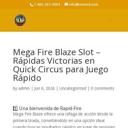
1-406-207-3004
info@mmvrd.com
Mega Fire Blaze Slot –
Rápidas Victorias en
Quick Circus para Juego
Rápido
by
admin
|
Jun 6, 2026
|
Uncategorized
|
0 comments
1️⃣ Una bienvenida de Rapid‑Fire
Mega Fire Blaze ofrece una ráfaga de acción desde la
primera tirada, convirtiéndolo en una opción ideal
cuando buscas resultados rápidos en lugar de sesiones