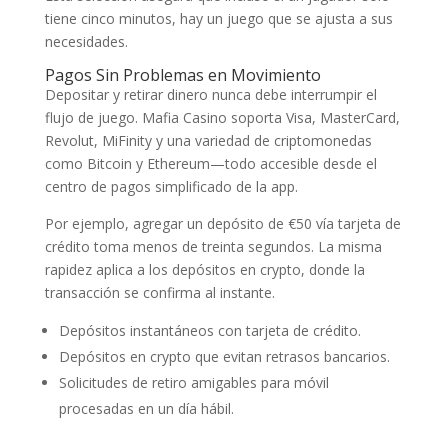
tiene cinco minutos, hay un juego que se ajusta a sus
necesidades.
Pagos Sin Problemas en Movimiento
Depositar y retirar dinero nunca debe interrumpir el
flujo de juego. Mafia Casino soporta Visa, MasterCard,
Revolut, MiFinity y una variedad de criptomonedas
como Bitcoin y Ethereum—todo accesible desde el
centro de pagos simplificado de la app.
Por ejemplo, agregar un depósito de €50 vía tarjeta de
crédito toma menos de treinta segundos. La misma
rapidez aplica a los depósitos en crypto, donde la
transacción se confirma al instante.
Depósitos instantáneos con tarjeta de crédito.
Depósitos en crypto que evitan retrasos bancarios.
Solicitudes de retiro amigables para móvil
procesadas en un día hábil.