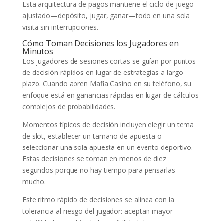
Esta arquitectura de pagos mantiene el ciclo de juego
ajustado—depósito, jugar, ganar—todo en una sola
visita sin interrupciones.
Cómo Toman Decisiones los Jugadores en
Minutos
Los jugadores de sesiones cortas se guían por puntos
de decisión rápidos en lugar de estrategias a largo
plazo. Cuando abren Mafia Casino en su teléfono, su
enfoque está en ganancias rápidas en lugar de cálculos
complejos de probabilidades.
Momentos típicos de decisión incluyen elegir un tema
de slot, establecer un tamaño de apuesta o
seleccionar una sola apuesta en un evento deportivo.
Estas decisiones se toman en menos de diez
segundos porque no hay tiempo para pensarlas
mucho.
Este ritmo rápido de decisiones se alinea con la
tolerancia al riesgo del jugador: aceptan mayor