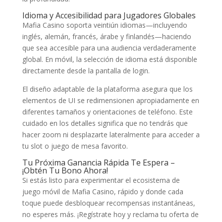
Idioma y Accesibilidad para Jugadores Globales
Mafia Casino soporta veintiún idiomas—incluyendo
inglés, alemán, francés, árabe y finlandés—haciendo
que sea accesible para una audiencia verdaderamente
global. En móvil, la selección de idioma está disponible
directamente desde la pantalla de login.
El diseño adaptable de la plataforma asegura que los
elementos de UI se redimensionen apropiadamente en
diferentes tamaños y orientaciones de teléfono. Este
cuidado en los detalles significa que no tendrás que
hacer zoom ni desplazarte lateralmente para acceder a
tu slot o juego de mesa favorito.
Tu Próxima Ganancia Rápida Te Espera –
¡Obtén Tu Bono Ahora!
Si estás listo para experimentar el ecosistema de
juego móvil de Mafia Casino, rápido y donde cada
toque puede desbloquear recompensas instantáneas,
no esperes más. ¡Regístrate hoy y reclama tu oferta de