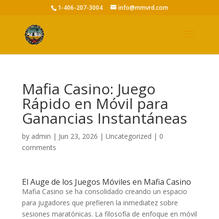
1-406-207-3004
info@mmvrd.com
Mafia Casino: Juego
Rápido en Móvil para
Ganancias Instantáneas
by
admin
|
Jun 23, 2026
|
Uncategorized
|
0
comments
El Auge de los Juegos Móviles en Mafia Casino
Mafia Casino se ha consolidado creando un espacio
para jugadores que prefieren la inmediatez sobre
sesiones maratónicas. La filosofía de enfoque en móvil