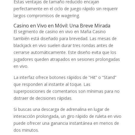
Estas ventajas de tamaño reducido encajan
perfectamente en el ciclo de juego rápido sin requerir
largos compromisos de wagering.
Casino en Vivo en Móvil: Una Breve Mirada
El segmento de casino en vivo en Mafia Casino
también está diseñado para brevedad. Las mesas de
blackjack en vivo suelen durar tres rondas antes de
cerrarse automáticamente. Este diseño evita que los
jugadores queden atrapados en sesiones prolongadas
en vivo.
La interfaz ofrece botones rápidos de “Hit” o “Stand”
que responden al instante al toque. Las
superposiciones de comentarios son mínimas para no
distraer de decisiones rápidas.
Si buscas una descarga de adrenalina en lugar de
interacción prolongada, un giro rápido de ruleta en vivo
puede ofrecer una ganancia instantánea en menos de
dos minutos.