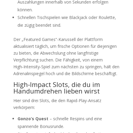
Auszahlungen innerhalb von Sekunden erfolgen
können.
Schnellen Tischspielen wie Blackjack oder Roulette,
die zügig beendet sind.
Der „Featured Games“-Karussell der Plattform
aktualisiert täglich, um frische Optionen für diejenigen
zu bieten, die Abwechslung ohne langfristige
Verpflichtung suchen. Die Fähigkeit, von einem
High‑Intensity‑Spiel zum nächsten zu springen, hält den
Adrenalinspiegel hoch und die Bildschirme beschäftigt.
High‑Impact Slots, die du im
Handumdrehen lieben wirst
Hier sind drei Slots, die den Rapid-Play-Ansatz
verkörpern:
Gonzo’s Quest
– schnelle Respins und eine
spannende Bonusrunde.