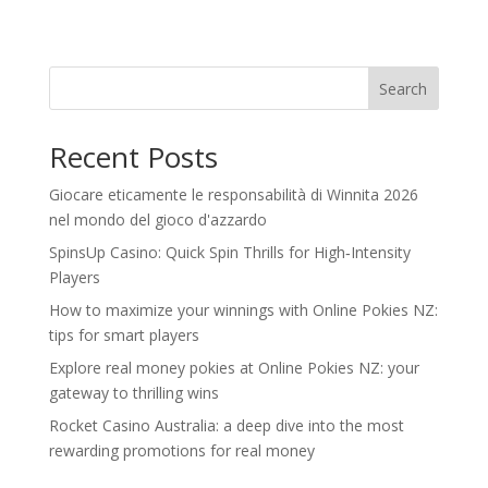
Search
Recent Posts
Giocare eticamente le responsabilità di Winnita 2026
nel mondo del gioco d'azzardo
SpinsUp Casino: Quick Spin Thrills for High‑Intensity
Players
How to maximize your winnings with Online Pokies NZ:
tips for smart players
Explore real money pokies at Online Pokies NZ: your
gateway to thrilling wins
Rocket Casino Australia: a deep dive into the most
rewarding promotions for real money