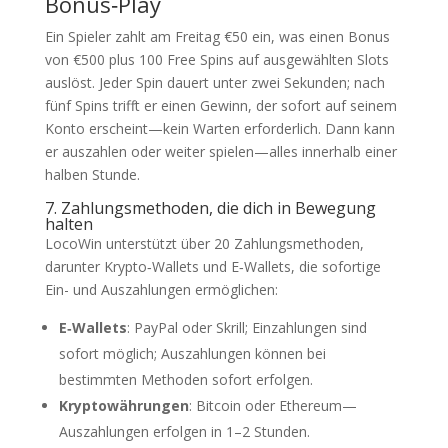
Bonus‑Play
Ein Spieler zahlt am Freitag €50 ein, was einen Bonus
von €500 plus 100 Free Spins auf ausgewählten Slots
auslöst. Jeder Spin dauert unter zwei Sekunden; nach
fünf Spins trifft er einen Gewinn, der sofort auf seinem
Konto erscheint—kein Warten erforderlich. Dann kann
er auszahlen oder weiter spielen—alles innerhalb einer
halben Stunde.
7. Zahlungsmethoden, die dich in Bewegung
halten
LocoWin unterstützt über 20 Zahlungsmethoden,
darunter Krypto‑Wallets und E‑Wallets, die sofortige
Ein- und Auszahlungen ermöglichen:
E‑Wallets
: PayPal oder Skrill; Einzahlungen sind
sofort möglich; Auszahlungen können bei
bestimmten Methoden sofort erfolgen.
Kryptowährungen
: Bitcoin oder Ethereum—
Auszahlungen erfolgen in 1–2 Stunden.