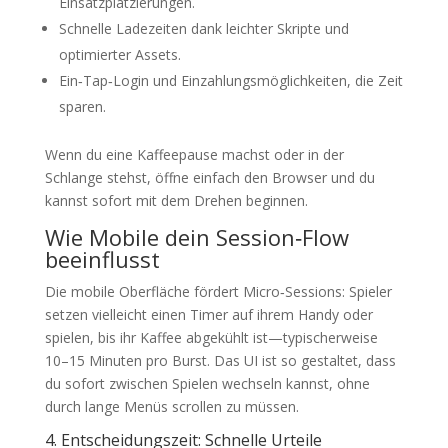
Einsatzplatzierungen.
Schnelle Ladezeiten dank leichter Skripte und
optimierter Assets.
Ein‑Tap‑Login und Einzahlungsmöglichkeiten, die Zeit
sparen.
Wenn du eine Kaffeepause machst oder in der
Schlange stehst, öffne einfach den Browser und du
kannst sofort mit dem Drehen beginnen.
Wie Mobile dein Session‑Flow
beeinflusst
Die mobile Oberfläche fördert Micro‑Sessions: Spieler
setzen vielleicht einen Timer auf ihrem Handy oder
spielen, bis ihr Kaffee abgekühlt ist—typischerweise
10–15 Minuten pro Burst. Das UI ist so gestaltet, dass
du sofort zwischen Spielen wechseln kannst, ohne
durch lange Menüs scrollen zu müssen.
4. Entscheidungszeit: Schnelle Urteile