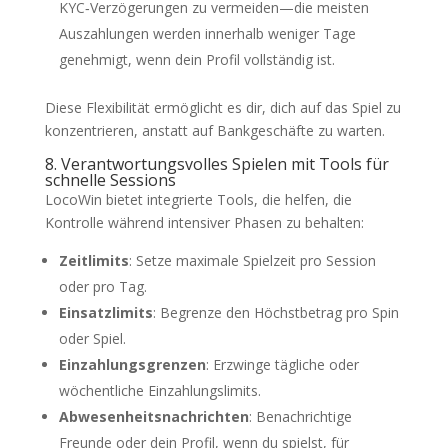
KYC‑Verzögerungen zu vermeiden—die meisten
Auszahlungen werden innerhalb weniger Tage
genehmigt, wenn dein Profil vollständig ist.
Diese Flexibilität ermöglicht es dir, dich auf das Spiel zu
konzentrieren, anstatt auf Bankgeschäfte zu warten.
8. Verantwortungsvolles Spielen mit Tools für
schnelle Sessions
LocoWin bietet integrierte Tools, die helfen, die
Kontrolle während intensiver Phasen zu behalten:
Zeitlimits
: Setze maximale Spielzeit pro Session
oder pro Tag.
Einsatzlimits
: Begrenze den Höchstbetrag pro Spin
oder Spiel.
Einzahlungsgrenzen
: Erzwinge tägliche oder
wöchentliche Einzahlungslimits.
Abwesenheitsnachrichten
: Benachrichtige
Freunde oder dein Profil, wenn du spielst, für