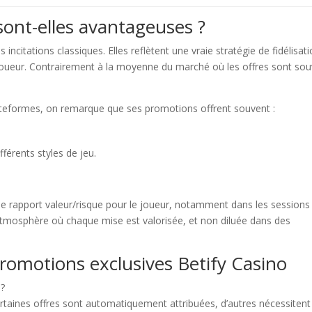
ont-elles avantageuses ?
ncitations classiques. Elles reflètent une vraie stratégie de fidélisat
u joueur. Contrairement à la moyenne du marché où les offres sont so
ateformes, on remarque que ses promotions offrent souvent :
érents styles de jeu.
 le rapport valeur/risque pour le joueur, notamment dans les sessions
atmosphère où chaque mise est valorisée, et non diluée dans des
promotions exclusives Betify Casino
 ?
e. Certaines offres sont automatiquement attribuées, d’autres nécessiten