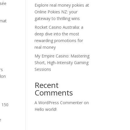
nsée
Explore real money pokies at
Online Pokies NZ: your
gateway to thrilling wins
imat
Rocket Casino Australia: a
s
deep dive into the most
rewarding promotions for
real money
My Empire Casino: Mastering
Short, High‑Intensity Gaming
Sessions
rs
elon
Recent
Comments
A WordPress Commenter
on
à 150
Hello world!
e