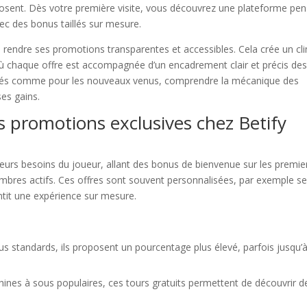
osent. Dès votre première visite, vous découvrez une plateforme pe
ec des bonus taillés sur mesure.
 rendre ses promotions transparentes et accessibles. Cela crée un cl
 où chaque offre est accompagnée d’un encadrement clair et précis de
ntés comme pour les nouveaux venus, comprendre la mécanique des
ses gains.
 promotions exclusives chez Betify
ieurs besoins du joueur, allant des bonus de bienvenue sur les premie
bres actifs. Ces offres sont souvent personnalisées, par exemple s
antit une expérience sur mesure.
us standards, ils proposent un pourcentage plus élevé, parfois jusqu’
hines à sous populaires, ces tours gratuits permettent de découvrir d