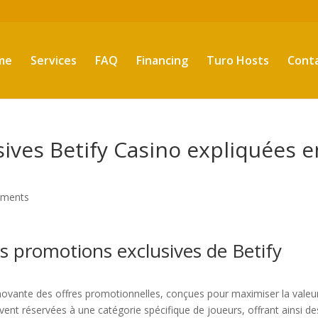
me
Services
FAQ
Financing
Turo Hosts
Cont
ives Betify Casino expliquées e
mments
les promotions exclusives de Betify
ovante des offres promotionnelles, conçues pour maximiser la valeu
ent réservées à une catégorie spécifique de joueurs, offrant ainsi de