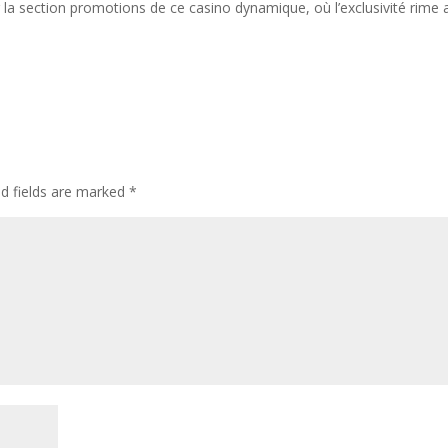
r la section promotions de ce casino dynamique, où l’exclusivité rime 
ed fields are marked
*