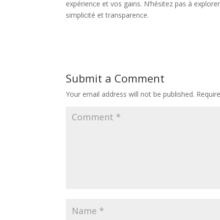
expérience et vos gains. N’hésitez pas à explore
simplicité et transparence.
Submit a Comment
Your email address will not be published.
Requir