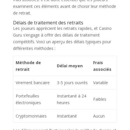
examinent ces éléments avant de choisir leur méthode
de retrait.
Délais de traitement des retraits
Les joueurs apprécient les retraits rapides, et Casino
Guru s’engage à offrir des délais de traitement
compétitifs. Voici un aperçu des délais typiques pour
différentes méthodes :
Méthode de
Frais
Délai moyen
retrait
associés
Virement bancaire
3-5 jours ouvrés
Variable
Portefeuilles
Instantané à 24
Faibles
électroniques
heures
Cryptomonnaies
Instantané
Aucun