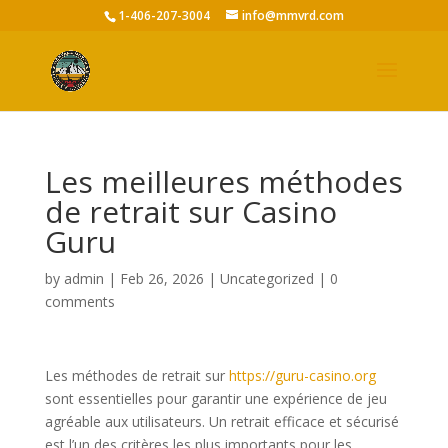
1-406-207-3004
info@mmvrd.com
Les meilleures méthodes
de retrait sur Casino
Guru
by
admin
|
Feb 26, 2026
|
Uncategorized
|
0
comments
Les méthodes de retrait sur
https://guru-casino.org
sont essentielles pour garantir une expérience de jeu
agréable aux utilisateurs. Un retrait efficace et sécurisé
est l’un des critères les plus importants pour les