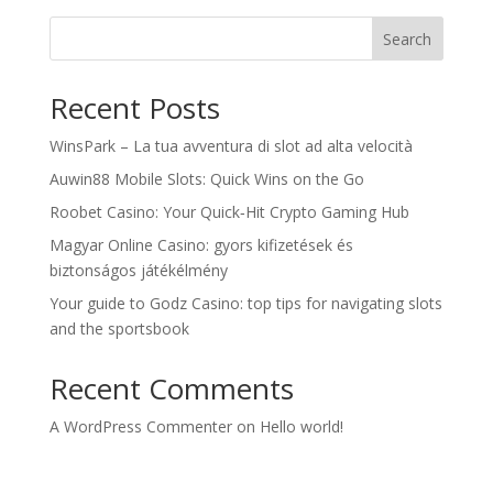
Search
Recent Posts
WinsPark – La tua avventura di slot ad alta velocità
Auwin88 Mobile Slots: Quick Wins on the Go
Roobet Casino: Your Quick‑Hit Crypto Gaming Hub
Magyar Online Casino: gyors kifizetések és
biztonságos játékélmény
Your guide to Godz Casino: top tips for navigating slots
and the sportsbook
Recent Comments
A WordPress Commenter
on
Hello world!