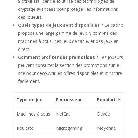
Slotsvil est licencié et utilise des technologies de
cryptage avancées pour protéger les informations
des joueurs.
Quels types de jeux sont disponibles ?
Le casino
propose une large gamme de jeux, y compris des
machines à sous, des jeux de table, et des jeux en
direct.
Comment profiter des promotions ?
Les joueurs
peuvent consulter la section des promotions sur le
site pour découvrir les offres disponibles et s’inscrire
facilement.
Type de jeu
Fournisseur
Popularité
Machines à sous
NetEnt
Élevée
Roulette
Microgaming
Moyenne