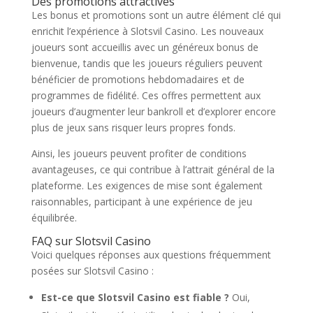
Des promotions attractives
Les bonus et promotions sont un autre élément clé qui
enrichit l’expérience à Slotsvil Casino. Les nouveaux
joueurs sont accueillis avec un généreux bonus de
bienvenue, tandis que les joueurs réguliers peuvent
bénéficier de promotions hebdomadaires et de
programmes de fidélité. Ces offres permettent aux
joueurs d’augmenter leur bankroll et d’explorer encore
plus de jeux sans risquer leurs propres fonds.
Ainsi, les joueurs peuvent profiter de conditions
avantageuses, ce qui contribue à l’attrait général de la
plateforme. Les exigences de mise sont également
raisonnables, participant à une expérience de jeu
équilibrée.
FAQ sur Slotsvil Casino
Voici quelques réponses aux questions fréquemment
posées sur Slotsvil Casino :
Est-ce que Slotsvil Casino est fiable ?
Oui,