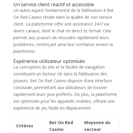
Un service client réactif et accessible
Un autre aspect fondamental de la fidélisation à Bet
On Red Casino réside dans la qualité de son service
client. La plateforme offre une assistance 24/7 via
divers canaux, dont le chat en direct et l’email. Cela
permet aux joueurs de résoudre rapidement leurs
problèmes, renforçant ainsi leur confiance envers la
plateforme.
Expérience utilisateur optimisée
La conception du site et la facilité de navigation
constituent un facteur clé dans la fidélisation des
joueurs. Bet On Red Casino dispose d’une interface
conviviale, permettant aux utilisateurs de trouver
rapidement leurs jeux préférés. De plus, la plateforme
est optimisée pour les appareils mobiles, offrant une
expérience de jeu fluide en déplacement.
Bet On Red
Moyenne du
Critères
Casino
secteur