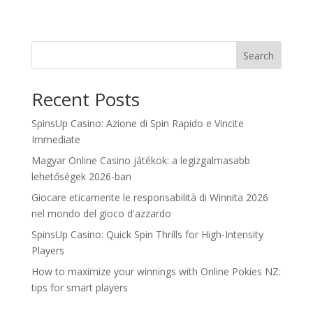
Search
Recent Posts
SpinsUp Casino: Azione di Spin Rapido e Vincite
Immediate
Magyar Online Casino játékok: a legizgalmasabb
lehetőségek 2026-ban
Giocare eticamente le responsabilità di Winnita 2026
nel mondo del gioco d'azzardo
SpinsUp Casino: Quick Spin Thrills for High‑Intensity
Players
How to maximize your winnings with Online Pokies NZ:
tips for smart players