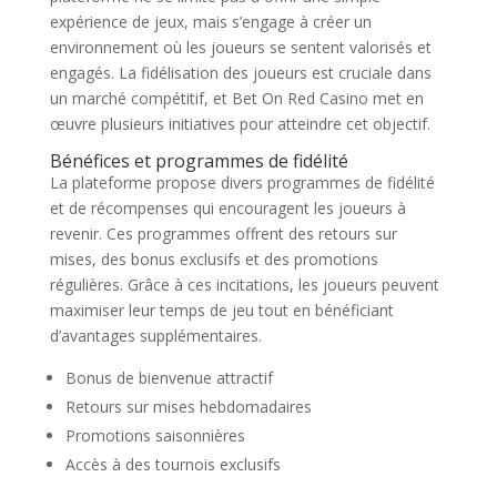
expérience de jeux, mais s’engage à créer un
environnement où les joueurs se sentent valorisés et
engagés. La fidélisation des joueurs est cruciale dans
un marché compétitif, et Bet On Red Casino met en
œuvre plusieurs initiatives pour atteindre cet objectif.
Bénéfices et programmes de fidélité
La plateforme propose divers programmes de fidélité
et de récompenses qui encouragent les joueurs à
revenir. Ces programmes offrent des retours sur
mises, des bonus exclusifs et des promotions
régulières. Grâce à ces incitations, les joueurs peuvent
maximiser leur temps de jeu tout en bénéficiant
d’avantages supplémentaires.
Bonus de bienvenue attractif
Retours sur mises hebdomadaires
Promotions saisonnières
Accès à des tournois exclusifs