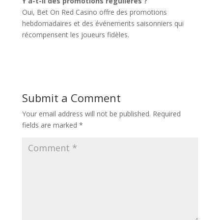
Y a-t-il des promotions régulières ?
Oui, Bet On Red Casino offre des promotions
hebdomadaires et des événements saisonniers qui
récompensent les joueurs fidèles.
Submit a Comment
Your email address will not be published.
Required
fields are marked
*