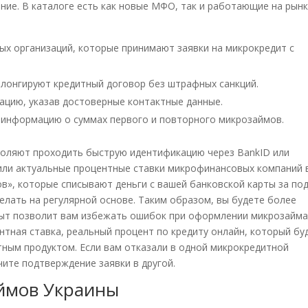
ие. В каталоге есть как новые МФО, так и работающие на рын
х организаций, которые принимают заявки на микрокредит с
олонгируют кредитный договор без штрафных санкций.
ацию, указав достоверные контактные данные.
 информацию о суммах первого и повторного микрозаймов.
оляют проходить быструю идентификацию через BankID или
нили актуальные процентные ставки микрофинансовых компаний 
ов», которые списывают деньги с вашей банковской карты за по
делать на регулярной основе. Таким образом, вы будете более
ыт позволит вам избежать ошибок при оформлении микрозайма
центная ставка, реальный процент по кредиту онлайн, который бу
тным продуктом. Если вам отказали в одной микрокредитной
чите подтверждение заявки в другой.
ймов Украины