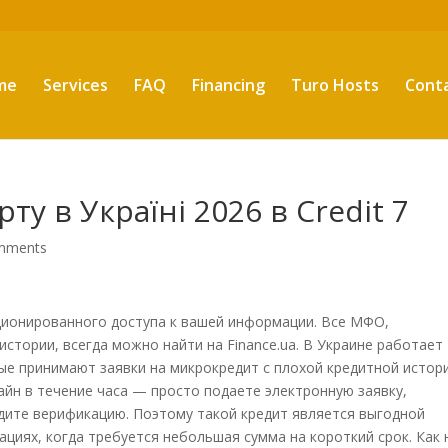
me
Services
FAQ
Financing
Turo Hosts
Cont
ту в Україні 2026 в Credit 7
mments
ционированного доступа к вашей информации. Все МФО,
стории, всегда можно найти на Finance.ua. В Украине работает
е принимают заявки на микрокредит с плохой кредитной истори
айн в течение часа — просто подаете электронную заявку,
дите верификацию. Поэтому такой кредит является выгодной
циях, когда требуется небольшая сумма на короткий срок. Как 