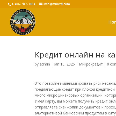
1-406-207-3004
info@mmvrd.com
Ho
Кредит онлайн на кар
by
admin
|
Jan 15, 2026
|
Микрокредит
|
0 co
Это позволяет минимизировать риск несанк
предлагающие кредит при плохой кредитной и
много микрофинансовых организаций, которы
Имея карту, вы можете получить кредит онл
отправляете скан-копии документов и прохо
альтернативой банковским продуктам в ситуа