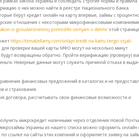
 рамках закона Украины и соблюдать строгие нормы и правила.
рмацию о них можно найти в реестре Национального банка.
орые берут кредит онлайн на карту впервые, займы с процентн
тнерские отношения с некоторыми микрофинансовыми компаниями
tal/zakon-o-gosudarstvennoj-pomoshhi-semjam-s-detmi/
этой странице
может
https://tinnabellamy.com/onlajn-kredit-na-kartu-tengo-vzjati-
 для проверки вашей карты МФО могут на несколько минут
ги будут возвращены обратно. Пройти верификацию (проверку) в
деньги. Неверные данные могут служить причиной отказа в выда
 сравнения финансовых предложений в каталогах и не предостав
в и страхования.
ия договора, рассчитывать свои финансовые возможности и
олучить микрокредит наличными через отделения Новой Почты
икрозаймы Украины из нашего списка можно оформить онлайн 
 по ссылке на сайты этих компаний и оформляете заявку на зай