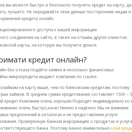
в вы можете быстро и безопасно получить кредит на карту, д
ать лучшего. Не передавайте свои данные посторонним лицам и
формления кредита онлайн.
нкционированного доступа к вашей информации.
го соединения на сайте, а также на отзывы других клиентов.
ковской карты, на которую вы получите деньги.
тримати кредит онлайн?
йн без отказа подайте заявки в несколько финансовых
ойны микрокредиты выдают компании по ссылке.
розаймам на карту выше, чем по банковским кредитам, поэтому
ых займов. В среднем сумма кредитования составляет 1500 – 
вый кредит.Компания очень хорошая.Подходят индивидуально ко 
уживание очень быстро,качественно и надёжно Мы не взимаем
овых предложений в каталогах и не предоставляем услуги
хования. Проверенную банком информацию о продуктах и услуг
оответствующего банка. Поэтому важно внимательно
клай кред