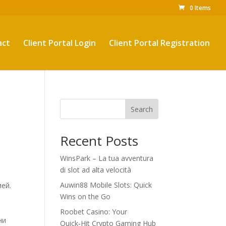
0 Items
act
Client Portal Login
Client Portal Registration
Search
Recent Posts
WinsPark – La tua avventura
di slot ad alta velocità
Auwin88 Mobile Slots: Quick
ей.
Wins on the Go
Roobet Casino: Your
ни
Quick‑Hit Crypto Gaming Hub