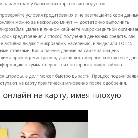
м параметрам у банковских карточных продуктов.
проверяйте условия кредитования и не разглашайте свои данны
 онлайн можно за несколько минут — достаточно выполнить
микрозайма. Далее в личном кабинете микрокредитной организа
 срок кредитования и способ получения денежных средств. Мы
е активно выдают микрозаймы населению, и выделили ТОП15
ными ставками. Ваши личные данные на сайте защищены
димо пройти регистрацию, указав достоверные контактные дан
информацию о суммах первого и повторного микрозаймов.
тся штрафы, а долг может быстро вырасти. Процесс подачи заяв
оступают на карту практически мгновенно после одобрения.
 онлайн на карту, имея плохую