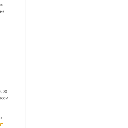
аже
 не
5000
всем
ах
ит