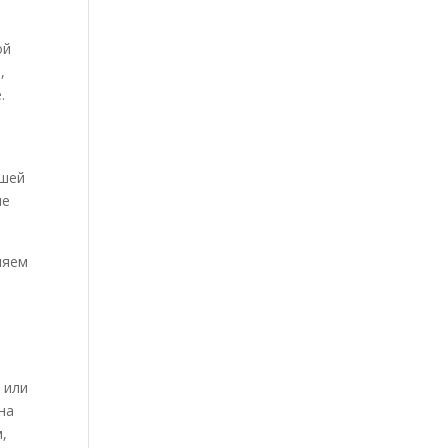
ой
,
.
ашей
че
ляем
 или
на
м,