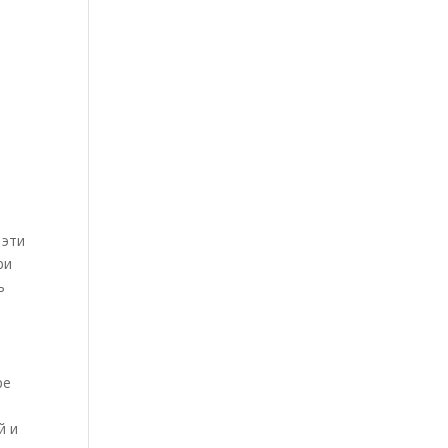
 эти
ри
ь
ре
й и