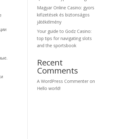
Magyar Online Casino: gyors
kifizetések és biztonságos
е
játékélmény
ции
Your guide to Godz Casino:
top tips for navigating slots
and the sportsbook
ные.
Recent
Comments
ки
A WordPress Commenter
on
Hello world!