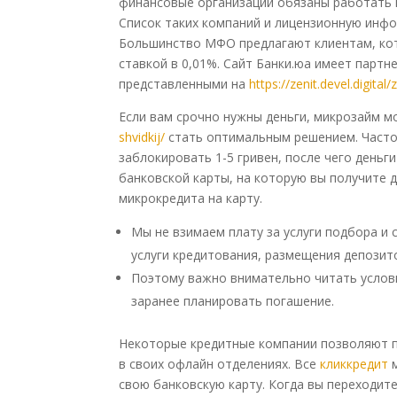
финансовые организации обязаны работать в
Список таких компаний и лицензионную инфо
Большинство МФО предлагают клиентам, кот
ставкой в 0,01%. Сайт Банки.юа имеет пар
представленными на
https://zenit.devel.digi
Если вам срочно нужны деньги, микрозайм 
shvidkij/
стать оптимальным решением. Часто
заблокировать 1-5 гривен, после чего день
банковской карты, на которую вы получите 
микрокредита на карту.
Мы не взимаем плату за услуги подбора и
услуги кредитования, размещения депозито
Поэтому важно внимательно читать услов
заранее планировать погашение.
Некоторые кредитные компании позволяют п
в своих офлайн отделениях. Все
кликкредит
м
свою банковскую карту. Когда вы переходите