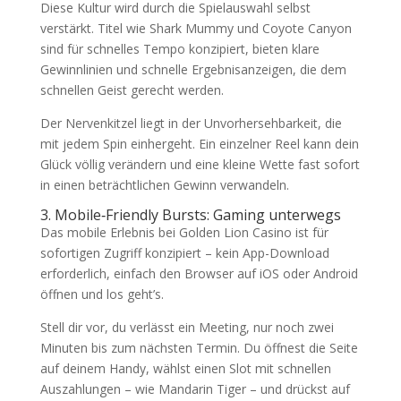
Diese Kultur wird durch die Spielauswahl selbst
verstärkt. Titel wie Shark Mummy und Coyote Canyon
sind für schnelles Tempo konzipiert, bieten klare
Gewinnlinien und schnelle Ergebnisanzeigen, die dem
schnellen Geist gerecht werden.
Der Nervenkitzel liegt in der Unvorhersehbarkeit, die
mit jedem Spin einhergeht. Ein einzelner Reel kann dein
Glück völlig verändern und eine kleine Wette fast sofort
in einen beträchtlichen Gewinn verwandeln.
3. Mobile‑Friendly Bursts: Gaming unterwegs
Das mobile Erlebnis bei Golden Lion Casino ist für
sofortigen Zugriff konzipiert – kein App-Download
erforderlich, einfach den Browser auf iOS oder Android
öffnen und los geht’s.
Stell dir vor, du verlässt ein Meeting, nur noch zwei
Minuten bis zum nächsten Termin. Du öffnest die Seite
auf deinem Handy, wählst einen Slot mit schnellen
Auszahlungen – wie Mandarin Tiger – und drückst auf