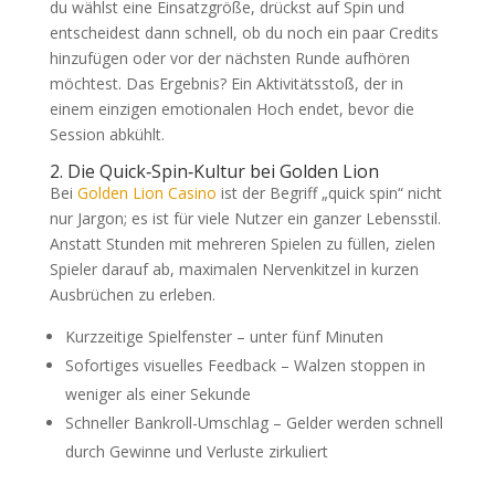
du wählst eine Einsatzgröße, drückst auf Spin und
entscheidest dann schnell, ob du noch ein paar Credits
hinzufügen oder vor der nächsten Runde aufhören
möchtest. Das Ergebnis? Ein Aktivitätsstoß, der in
einem einzigen emotionalen Hoch endet, bevor die
Session abkühlt.
2. Die Quick‑Spin‑Kultur bei Golden Lion
Bei
Golden Lion Casino
ist der Begriff „quick spin“ nicht
nur Jargon; es ist für viele Nutzer ein ganzer Lebensstil.
Anstatt Stunden mit mehreren Spielen zu füllen, zielen
Spieler darauf ab, maximalen Nervenkitzel in kurzen
Ausbrüchen zu erleben.
Kurzzeitige Spielfenster – unter fünf Minuten
Sofortiges visuelles Feedback – Walzen stoppen in
weniger als einer Sekunde
Schneller Bankroll-Umschlag – Gelder werden schnell
durch Gewinne und Verluste zirkuliert