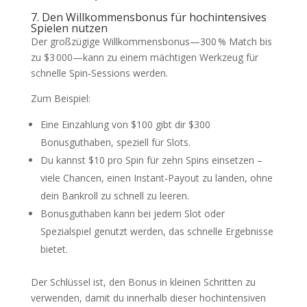
7. Den Willkommensbonus für hochintensives
Spielen nutzen
Der großzügige Willkommensbonus—300 % Match bis
zu $3 000—kann zu einem mächtigen Werkzeug für
schnelle Spin‑Sessions werden.
Zum Beispiel:
Eine Einzahlung von $100 gibt dir $300
Bonusguthaben, speziell für Slots.
Du kannst $10 pro Spin für zehn Spins einsetzen –
viele Chancen, einen Instant‑Payout zu landen, ohne
dein Bankroll zu schnell zu leeren.
Bonusguthaben kann bei jedem Slot oder
Spezialspiel genutzt werden, das schnelle Ergebnisse
bietet.
Der Schlüssel ist, den Bonus in kleinen Schritten zu
verwenden, damit du innerhalb dieser hochintensiven