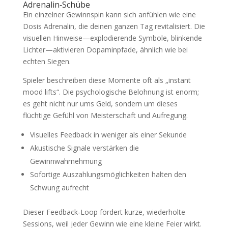
Adrenalin‑Schübe
Ein einzelner Gewinnspin kann sich anfühlen wie eine
Dosis Adrenalin, die deinen ganzen Tag revitalisiert. Die
visuellen Hinweise—explodierende Symbole, blinkende
Lichter—aktivieren Dopaminpfade, ähnlich wie bei
echten Siegen.
Spieler beschreiben diese Momente oft als „instant
mood lifts“. Die psychologische Belohnung ist enorm;
es geht nicht nur ums Geld, sondern um dieses
flüchtige Gefühl von Meisterschaft und Aufregung.
Visuelles Feedback in weniger als einer Sekunde
Akustische Signale verstärken die
Gewinnwahrnehmung
Sofortige Auszahlungsmöglichkeiten halten den
Schwung aufrecht
Dieser Feedback‑Loop fördert kurze, wiederholte
Sessions, weil jeder Gewinn wie eine kleine Feier wirkt.