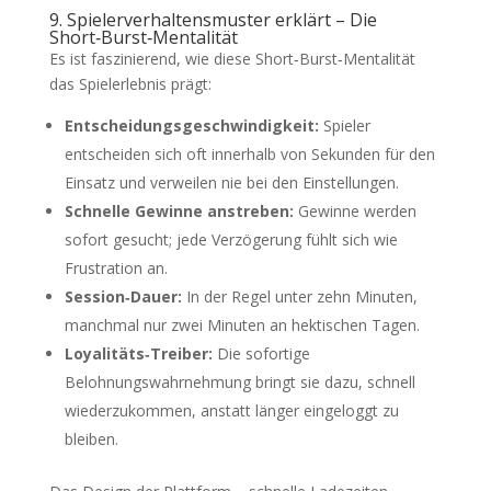
9. Spielerverhaltensmuster erklärt – Die
Short‑Burst‑Mentalität
Es ist faszinierend, wie diese Short‑Burst‑Mentalität
das Spielerlebnis prägt:
Entscheidungsgeschwindigkeit:
Spieler
entscheiden sich oft innerhalb von Sekunden für den
Einsatz und verweilen nie bei den Einstellungen.
Schnelle Gewinne anstreben:
Gewinne werden
sofort gesucht; jede Verzögerung fühlt sich wie
Frustration an.
Session‑Dauer:
In der Regel unter zehn Minuten,
manchmal nur zwei Minuten an hektischen Tagen.
Loyalitäts‑Treiber:
Die sofortige
Belohnungswahrnehmung bringt sie dazu, schnell
wiederzukommen, anstatt länger eingeloggt zu
bleiben.