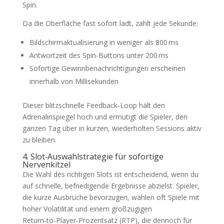
Spin.
Da die Oberfläche fast sofort lädt, zählt jede Sekunde:
Bildschirmaktualisierung in weniger als 800 ms
Antwortzeit des Spin-Buttons unter 200 ms
Sofortige Gewinnbenachrichtigungen erscheinen
innerhalb von Millisekunden
Dieser blitzschnelle Feedback‑Loop hält den
Adrenalinspiegel hoch und ermutigt die Spieler, den
ganzen Tag über in kurzen, wiederholten Sessions aktiv
zu bleiben.
4. Slot‑Auswahlstrategie für sofortige
Nervenkitzel
Die Wahl des richtigen Slots ist entscheidend, wenn du
auf schnelle, befriedigende Ergebnisse abzielst. Spieler,
die kurze Ausbrüche bevorzugen, wählen oft Spiele mit
hoher Volatilität und einem großzügigen
Return‑to‑Player‑Prozentsatz (RTP), die dennoch für