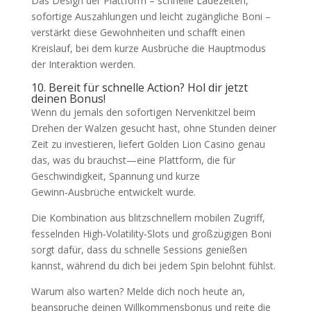
Das Design der Plattform – schnelle Ladezeiten,
sofortige Auszahlungen und leicht zugängliche Boni –
verstärkt diese Gewohnheiten und schafft einen
Kreislauf, bei dem kurze Ausbrüche die Hauptmodus
der Interaktion werden.
10. Bereit für schnelle Action? Hol dir jetzt
deinen Bonus!
Wenn du jemals den sofortigen Nervenkitzel beim
Drehen der Walzen gesucht hast, ohne Stunden deiner
Zeit zu investieren, liefert Golden Lion Casino genau
das, was du brauchst—eine Plattform, die für
Geschwindigkeit, Spannung und kurze
Gewinn‑Ausbrüche entwickelt wurde.
Die Kombination aus blitzschnellem mobilen Zugriff,
fesselnden High‑Volatility‑Slots und großzügigen Boni
sorgt dafür, dass du schnelle Sessions genießen
kannst, während du dich bei jedem Spin belohnt fühlst.
Warum also warten? Melde dich noch heute an,
beanspruche deinen Willkommensbonus und reite die