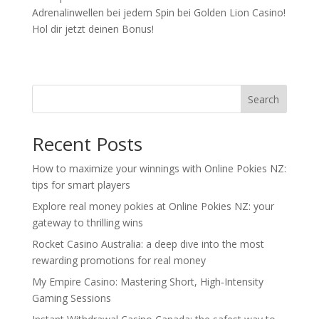
Adrenalinwellen bei jedem Spin bei Golden Lion Casino!
Hol dir jetzt deinen Bonus!
Search
Recent Posts
How to maximize your winnings with Online Pokies NZ:
tips for smart players
Explore real money pokies at Online Pokies NZ: your
gateway to thrilling wins
Rocket Casino Australia: a deep dive into the most
rewarding promotions for real money
My Empire Casino: Mastering Short, High‑Intensity
Gaming Sessions