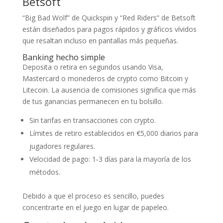
Betsoft
“Big Bad Wolf” de Quickspin y “Red Riders” de Betsoft
están diseñados para pagos rápidos y gráficos vívidos
que resaltan incluso en pantallas más pequeñas.
Banking hecho simple
Deposita o retira en segundos usando Visa,
Mastercard o monederos de crypto como Bitcoin y
Litecoin. La ausencia de comisiones significa que más
de tus ganancias permanecen en tu bolsillo.
Sin tarifas en transacciones con crypto.
Límites de retiro establecidos en €5,000 diarios para
jugadores regulares.
Velocidad de pago: 1‑3 días para la mayoría de los
métodos.
Debido a que el proceso es sencillo, puedes
concentrarte en el juego en lugar de papeleo.