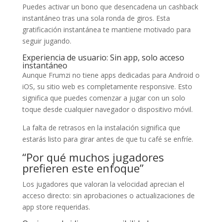
Puedes activar un bono que desencadena un cashback
instantáneo tras una sola ronda de giros. Esta
gratificación instantánea te mantiene motivado para
seguir jugando.
Experiencia de usuario: Sin app, solo acceso
instantáneo
Aunque Frumzi no tiene apps dedicadas para Android o
iOS, su sitio web es completamente responsive. Esto
significa que puedes comenzar a jugar con un solo
toque desde cualquier navegador o dispositivo móvil.
La falta de retrasos en la instalación significa que
estarás listo para girar antes de que tu café se enfríe.
“Por qué muchos jugadores
prefieren este enfoque”
Los jugadores que valoran la velocidad aprecian el
acceso directo: sin aprobaciones o actualizaciones de
app store requeridas.