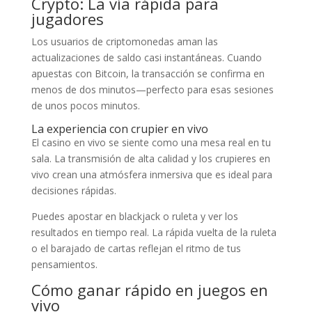
Crypto: La vía rápida para
jugadores
Los usuarios de criptomonedas aman las
actualizaciones de saldo casi instantáneas. Cuando
apuestas con Bitcoin, la transacción se confirma en
menos de dos minutos—perfecto para esas sesiones
de unos pocos minutos.
La experiencia con crupier en vivo
El casino en vivo se siente como una mesa real en tu
sala. La transmisión de alta calidad y los crupieres en
vivo crean una atmósfera inmersiva que es ideal para
decisiones rápidas.
Puedes apostar en blackjack o ruleta y ver los
resultados en tiempo real. La rápida vuelta de la ruleta
o el barajado de cartas reflejan el ritmo de tus
pensamientos.
Cómo ganar rápido en juegos en
vivo