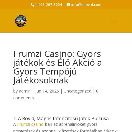
1-406-207-3004
info@mmvrd.com
Frumzi Casino: Gyors
játékok és Élő Akció a
Gyors Tempójú
Játékosoknak
by
admin
|
Jun 14, 2026
|
Uncategorized
|
0
comments
1. A Rövid, Magas Intenzitású Játék Pulzusa
A
Frumzi casino
-ban az adrenalinlöket gyors
pörgetések és azonnali kifizetések formájában érkezik.