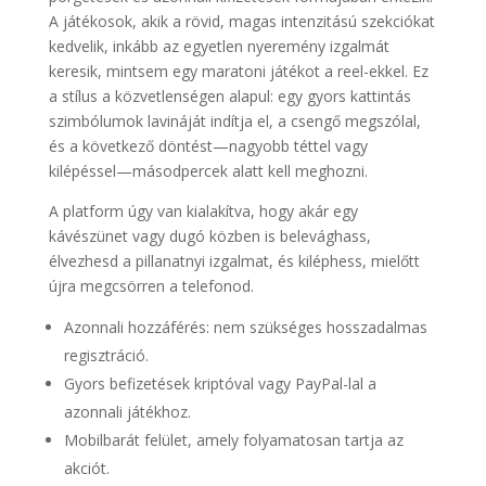
A játékosok, akik a rövid, magas intenzitású szekciókat
kedvelik, inkább az egyetlen nyeremény izgalmát
keresik, mintsem egy maratoni játékot a reel-ekkel. Ez
a stílus a közvetlenségen alapul: egy gyors kattintás
szimbólumok lavináját indítja el, a csengő megszólal,
és a következő döntést—nagyobb téttel vagy
kilépéssel—másodpercek alatt kell meghozni.
A platform úgy van kialakítva, hogy akár egy
kávészünet vagy dugó közben is belevághass,
élvezhesd a pillanatnyi izgalmat, és kiléphess, mielőtt
újra megcsörren a telefonod.
Azonnali hozzáférés: nem szükséges hosszadalmas
regisztráció.
Gyors befizetések kriptóval vagy PayPal-lal a
azonnali játékhoz.
Mobilbarát felület, amely folyamatosan tartja az
akciót.