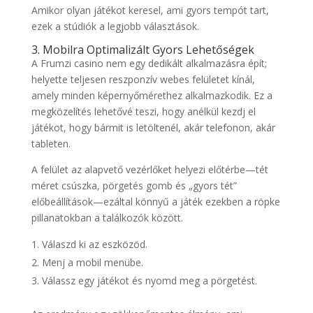
Amikor olyan játékot keresel, ami gyors tempót tart,
ezek a stúdiók a legjobb választások.
3. Mobilra Optimalizált Gyors Lehetőségek
A Frumzi casino nem egy dedikált alkalmazásra épít;
helyette teljesen reszponzív webes felületet kínál,
amely minden képernyőmérethez alkalmazkodik. Ez a
megközelítés lehetővé teszi, hogy anélkül kezdj el
játékot, hogy bármit is letöltenél, akár telefonon, akár
tableten.
A felület az alapvető vezérlőket helyezi előtérbe—tét
méret csúszka, pörgetés gomb és „gyors tét”
előbeállítások—ezáltal könnyű a játék ezekben a röpke
pillanatokban a találkozók között.
Válaszd ki az eszközöd.
Menj a mobil menübe.
Válassz egy játékot és nyomd meg a pörgetést.