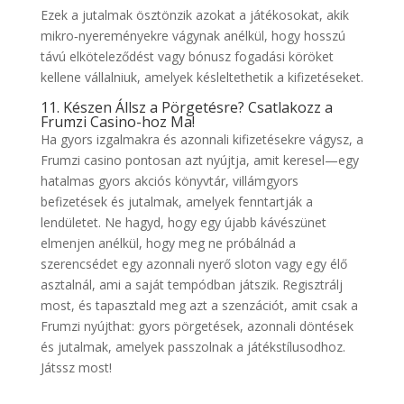
Ezek a jutalmak ösztönzik azokat a játékosokat, akik
mikro‑nyereményekre vágynak anélkül, hogy hosszú
távú elköteleződést vagy bónusz fogadási köröket
kellene vállalniuk, amelyek késleltethetik a kifizetéseket.
11. Készen Állsz a Pörgetésre? Csatlakozz a
Frumzi Casino-hoz Ma!
Ha gyors izgalmakra és azonnali kifizetésekre vágysz, a
Frumzi casino pontosan azt nyújtja, amit keresel—egy
hatalmas gyors akciós könyvtár, villámgyors
befizetések és jutalmak, amelyek fenntartják a
lendületet. Ne hagyd, hogy egy újabb kávészünet
elmenjen anélkül, hogy meg ne próbálnád a
szerencsédet egy azonnali nyerő sloton vagy egy élő
asztalnál, ami a saját tempódban játszik. Regisztrálj
most, és tapasztald meg azt a szenzációt, amit csak a
Frumzi nyújthat: gyors pörgetések, azonnali döntések
és jutalmak, amelyek passzolnak a játékstílusodhoz.
Játssz most!