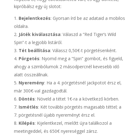
kipróbálsz egy új slotot:
Bejelentkezés
: Gyorsan írd be az adataid a mobilos
oldalra.
Játék kiválasztása
: Válaszd a “Red Tiger’s Wild
Spin”-t a legjobb listáról.
Tét beállítása
: Válassz 0,50€-t pörgetésenként.
Pörgetés
: Nyomd meg a “Spin” gombot, és figyeld,
ahogy a szimbólumok 2 másodpercnél kevesebb idő
alatt összeállnak.
Nyeremény
: Ha a 4. pörgetésnél jackpotot érsz el,
már 300€-val gazdagodtál.
Döntés
: Növeld a tétet 1€-ra a következő körben.
Ismétlés
: Két további pörgetés magasabb téttel; a
7. pörgetésnél újabb nyereményt érsz el.
Kilépés
: Kijelentkezel, mielőtt újra találkozol a
meetingeddel, és 650€ nyereséggel zársz.