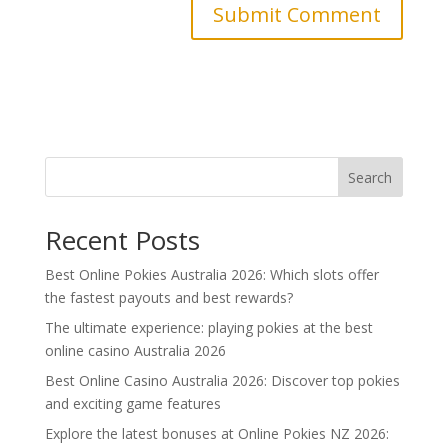
Search
Recent Posts
Best Online Pokies Australia 2026: Which slots offer
the fastest payouts and best rewards?
The ultimate experience: playing pokies at the best
online casino Australia 2026
Best Online Casino Australia 2026: Discover top pokies
and exciting game features
Explore the latest bonuses at Online Pokies NZ 2026: