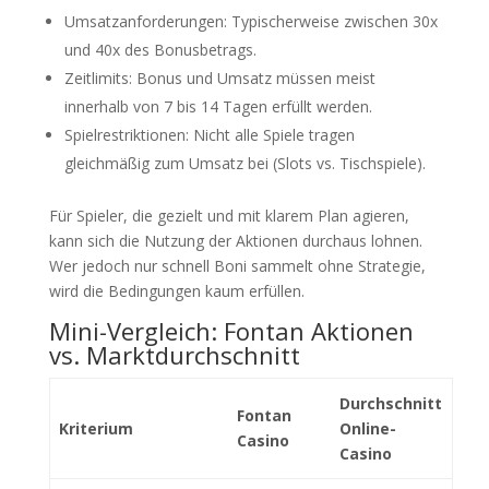
Umsatzanforderungen: Typischerweise zwischen 30x
und 40x des Bonusbetrags.
Zeitlimits: Bonus und Umsatz müssen meist
innerhalb von 7 bis 14 Tagen erfüllt werden.
Spielrestriktionen: Nicht alle Spiele tragen
gleichmäßig zum Umsatz bei (Slots vs. Tischspiele).
Für Spieler, die gezielt und mit klarem Plan agieren,
kann sich die Nutzung der Aktionen durchaus lohnen.
Wer jedoch nur schnell Boni sammelt ohne Strategie,
wird die Bedingungen kaum erfüllen.
Mini-Vergleich: Fontan Aktionen
vs. Marktdurchschnitt
Durchschnitt
Fontan
Kriterium
Online-
Casino
Casino