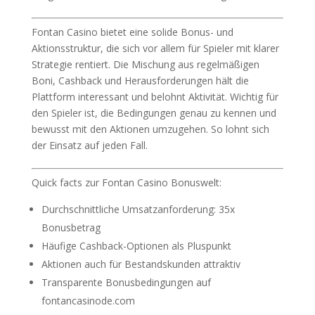
Fontan Casino bietet eine solide Bonus- und
Aktionsstruktur, die sich vor allem für Spieler mit klarer
Strategie rentiert. Die Mischung aus regelmäßigen
Boni, Cashback und Herausforderungen hält die
Plattform interessant und belohnt Aktivität. Wichtig für
den Spieler ist, die Bedingungen genau zu kennen und
bewusst mit den Aktionen umzugehen. So lohnt sich
der Einsatz auf jeden Fall.
Quick facts zur Fontan Casino Bonuswelt:
Durchschnittliche Umsatzanforderung: 35x
Bonusbetrag
Häufige Cashback-Optionen als Pluspunkt
Aktionen auch für Bestandskunden attraktiv
Transparente Bonusbedingungen auf
fontancasinode.com