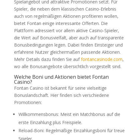
Spielangebot und attraktive Promotionen setzt. Für
Spieler, die neben dem klassischen Casino-Erlebnis
auch von regelmäßigen Aktionen profitieren wollen,
bietet Fontan einige interessante Offerten. Die
Plattform adressiert vor allem aktive Casino-Spieler,
die Wert auf Bonusvielfalt, aber auch auf transparente
Bonusbedingungen legen. Dabei finden Einsteiger und
erfahrene Nutzer gleichermaßen passende Aktionen.
Mehr Details dazu finden Sie auf
fontancasinode.com
,
wo alle Bonusangebote übersichtlich vorgestellt sind.
Welche Boni und Aktionen bietet Fontan
Casino?
Fontan Casino ist bekannt für seine vielseitige
Bonuslandschaft. Hier finden sich verschiedene
Promotionen:
Willkommensbonus: Meist ein Matchbonus auf die
erste Einzahlung plus Freispiele.
Reload-Boni: Regelmäßige Einzahlungsboni für treue
Spieler.