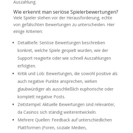
Auszahlung.
Wie erkennt man seriöse Spielerbewertungen?
Viele Spieler stehen vor der Herausforderung, echte
von gefälschten Bewertungen zu unterscheiden. Hier
einige Kriterien:
Detailtiefe: Seriöse Bewertungen beschreiben
konkret, welche Spiele gespielt wurden, wie der
Support reagierte oder wie schnell Auszahlungen
erfolgten.
Kritik und Lob: Bewertungen, die sowohl positive als
auch negative Punkte ansprechen, wirken
glaubwürdiger als ausschließlich euphorische oder
komplett negative Posts.
Zeitstempel: Aktuelle Bewertungen sind relevanter,
da Casinos sich ständig weiterentwickeln.
Mehrere Quellen: Feedback auf unterschiedlichen
Plattformen (Foren, soziale Medien,