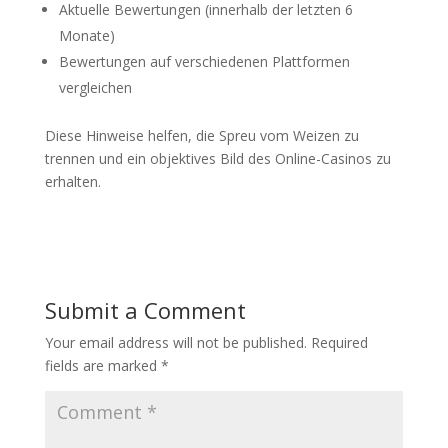
Aktuelle Bewertungen (innerhalb der letzten 6
Monate)
Bewertungen auf verschiedenen Plattformen
vergleichen
Diese Hinweise helfen, die Spreu vom Weizen zu
trennen und ein objektives Bild des Online-Casinos zu
erhalten.
Submit a Comment
Your email address will not be published.
Required
fields are marked
*