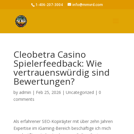
1-406-207-3004
info@mmvrd.com
Cleobetra Casino
Spielerfeedback: Wie
vertrauenswürdig sind
Bewertungen?
by
admin
|
Feb 25, 2026
|
Uncategorized
|
0
comments
Als erfahrener SEO-Kopirăyter mit über zehn Jahren
Expertise im iGaming-Bereich beschäftige ich mich