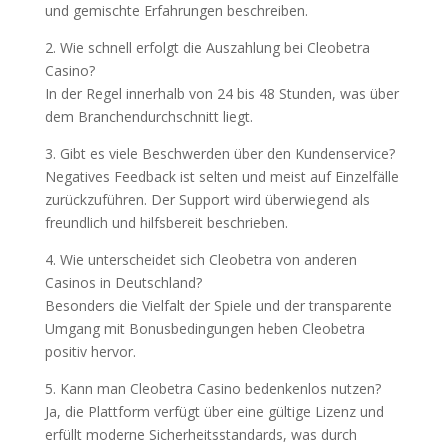
und gemischte Erfahrungen beschreiben.
2. Wie schnell erfolgt die Auszahlung bei Cleobetra
Casino?
In der Regel innerhalb von 24 bis 48 Stunden, was über
dem Branchendurchschnitt liegt.
3. Gibt es viele Beschwerden über den Kundenservice?
Negatives Feedback ist selten und meist auf Einzelfälle
zurückzuführen. Der Support wird überwiegend als
freundlich und hilfsbereit beschrieben.
4. Wie unterscheidet sich Cleobetra von anderen
Casinos in Deutschland?
Besonders die Vielfalt der Spiele und der transparente
Umgang mit Bonusbedingungen heben Cleobetra
positiv hervor.
5. Kann man Cleobetra Casino bedenkenlos nutzen?
Ja, die Plattform verfügt über eine gültige Lizenz und
erfüllt moderne Sicherheitsstandards, was durch