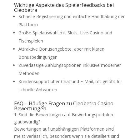
Wichtige Aspekte des Spielerfeedbacks bei
Cleobetra
Schnelle Registrierung und einfache Handhabung der
Plattform
Große Spielauswahl mit Slots, Live-Casino und
Tischspielen
Attraktive Bonusangebote, aber mit klaren
Bonusbedingungen
Zuverlässige Zahlungsoptionen inklusive moderner
Methoden
Kundensupport über Chat und E-Mail, oft gelobt für
schnelle Antworten
FAQ – Häufige Fragen zu Cleobetra Casino
Bewertungen
1. Sind die Bewertungen auf Bewertungsportalen
glaubwürdig?
Bewertungen auf unabhängigen Plattformen sind
meist verlässlich, besonders wenn sie detailliert sind