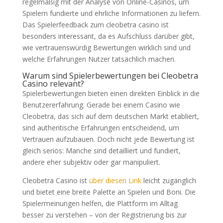
regelmäßig mit der Analyse von Online-Casinos, um
Spielern fundierte und ehrliche Informationen zu liefern.
Das Spielerfeedback zum cleobetra casino ist
besonders interessant, da es Aufschluss darüber gibt,
wie vertrauenswürdig Bewertungen wirklich sind und
welche Erfahrungen Nutzer tatsächlich machen.
Warum sind Spielerbewertungen bei Cleobetra
Casino relevant?
Spielerbewertungen bieten einen direkten Einblick in die
Benutzererfahrung. Gerade bei einem Casino wie
Cleobetra, das sich auf dem deutschen Markt etabliert,
sind authentische Erfahrungen entscheidend, um
Vertrauen aufzubauen. Doch nicht jede Bewertung ist
gleich seriös: Manche sind detailliert und fundiert,
andere eher subjektiv oder gar manipuliert.
Cleobetra Casino ist
über diesen Link
leicht zugänglich
und bietet eine breite Palette an Spielen und Boni. Die
Spielermeinungen helfen, die Plattform im Alltag
besser zu verstehen – von der Registrierung bis zur