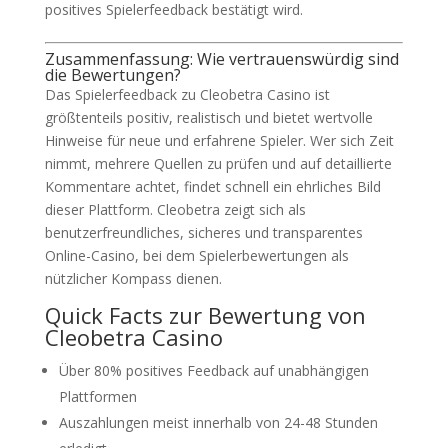
positives Spielerfeedback bestätigt wird.
Zusammenfassung: Wie vertrauenswürdig sind
die Bewertungen?
Das Spielerfeedback zu Cleobetra Casino ist
größtenteils positiv, realistisch und bietet wertvolle
Hinweise für neue und erfahrene Spieler. Wer sich Zeit
nimmt, mehrere Quellen zu prüfen und auf detaillierte
Kommentare achtet, findet schnell ein ehrliches Bild
dieser Plattform. Cleobetra zeigt sich als
benutzerfreundliches, sicheres und transparentes
Online-Casino, bei dem Spielerbewertungen als
nützlicher Kompass dienen.
Quick Facts zur Bewertung von
Cleobetra Casino
Über 80% positives Feedback auf unabhängigen
Plattformen
Auszahlungen meist innerhalb von 24-48 Stunden