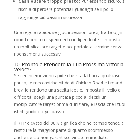
Cash outare troppo presto:
Pur essendo sicuro, si
rischia di perdere potenziali guadagni se il pollo
raggiunge più passi in sicurezza.
Una regola rapida: se giochi sessioni brevi, tratta ogni
round come un esperimento indipendente—imposta
un moltiplicatore target e poi portalo a termine senza
ripensamenti successivi.
10. Pronto a Prendere la Tua Prossima Vittoria
Veloce?
Se cerchi emozioni rapide che si adattino a qualsiasi
pausa, le meccaniche nitide di Chicken Road e i round
brevi lo rendono una scelta ideale. Imposta il livello di
difficoltà, scegli una puntata piccola, decidi un
moltiplicatore target prima di iniziare, e lascia che i tuoi
istinti guidino ogni passo.
Il RTP elevato del 98% significa che nel tempo tende a
restituire la maggior parte di quanto scommesso—
anche se ciò non garantisce vincite immediate.