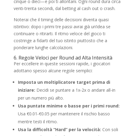
cinque o dieci—e poi ti allontani. Ogni round dura circa
venti-trenta secondi, dal betting al cash out o crash.
Noterai che il timing delle decisioni diventa quasi
istintivo: dopo i primi tre passi avrai già un’idea se
continuare o ritirarti. Il ritmo veloce del gioco ti
costringe a fidarti del tuo istinto piuttosto che a
ponderare lunghe calcolazioni.
6. Regole Veloci per Round ad Alta Intensità
Per eccellere in queste sessioni rapide, i giocatori
adottano spesso alcune regole semplici:
Imposta un moltiplicatore target prima di
iniziare:
Decidi se puntare a 1x‑2x o andare all-in
per un numero più alto.
Usa puntate minime o basse per i primi round:
Usa €0.01‑€0.05 per mantenere il rischio basso
mentre testi il ritmo.
Usa la difficoltà “Hard” per la velocità:
Con soli