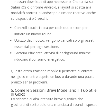
—nessun download di app necessario. Che tu sia su
Safari iOS o Chrome Android, il layout si adatta alla
modalità portrait o landscape e rimane reattivo anche
su dispositivi più vecchi.
Controlli touch: tocca per cash out o scorri per
iniziare un nuovo round.
Utilizzo dati ridotto: vengono caricati solo gli asset
essenziali per ogni sessione.
Batteria efficiente: attività di background minime
riducono il consumo energetico.
Questa ottimizzazione mobile ti permette di entrare
nel gioco mentre aspetti un bus o durante una pausa
pranzo senza problemi.
5. Come le Sessioni Brevi Modellano il Tuo Stile
di Gioco
Lo schema di alta intensità breve significa che
giocherai di solito solo una manciata di round—spesso