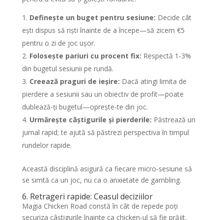
Definește un buget pentru sesiune:
Decide cât
ești dispus să riști înainte de a începe—să zicem €5
pentru o zi de joc ușor.
Folosește pariuri cu procent fix:
Respectă 1‑3%
din bugetul sesiunii pe rundă.
Creează praguri de ieșire:
Dacă atingi limita de
pierdere a sesiunii sau un obiectiv de profit—poate
dublează-ți bugetul—oprește-te din joc.
Urmărește câștigurile și pierderile:
Păstrează un
jurnal rapid; te ajută să păstrezi perspectiva în timpul
rundelor rapide.
Această disciplină asigură ca fiecare micro‑sesiune să
se simtă ca un joc, nu ca o anxietate de gambling.
6. Retrageri rapide: Ceasul deciziilor
Magia Chicken Road constă în cât de repede poți
securiza câștigurile înainte ca chicken-ul să fie prăjit.