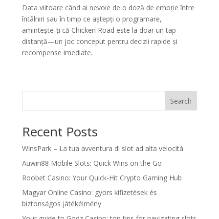
Data viitoare când ai nevoie de o doză de emoție între
întâlniri sau în timp ce aștepți o programare,
amintește-ți că Chicken Road este la doar un tap
distanță—un joc conceput pentru decizii rapide și
recompense imediate.
Search
Recent Posts
WinsPark – La tua avventura di slot ad alta velocità
Auwin88 Mobile Slots: Quick Wins on the Go
Roobet Casino: Your Quick‑Hit Crypto Gaming Hub
Magyar Online Casino: gyors kifizetések és
biztonságos játékélmény
Your guide to Godz Casino: top tips for navigating slots