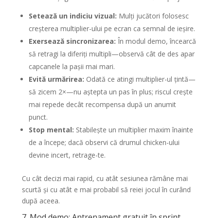
Setează un indiciu vizual:
Mulți jucători folosesc
creșterea multiplier-ului pe ecran ca semnal de ieșire.
Exersează sincronizarea:
În modul demo, încearcă
să retragi la diferiți multipli—observă cât de des apar
capcanele la pașii mai mari.
Evită urmărirea:
Odată ce atingi multiplier-ul țintă—
să zicem 2×—nu aștepta un pas în plus; riscul crește
mai repede decât recompensa după un anumit
punct.
Stop mental:
Stabilește un multiplier maxim înainte
de a începe; dacă observi că drumul chicken-ului
devine incert, retrage-te.
Cu cât decizi mai rapid, cu atât sesiunea rămâne mai
scurtă și cu atât e mai probabil să reiei jocul în curând
după aceea.
7. Mod demo: Antrenament gratuit în sprint