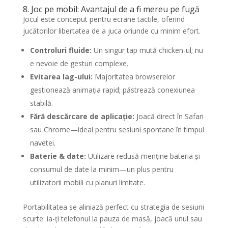
8. Joc pe mobil: Avantajul de a fi mereu pe fugă
Jocul este conceput pentru ecrane tactile, oferind
jucătorilor libertatea de a juca oriunde cu minim efort.
Controluri fluide:
Un singur tap mută chicken-ul; nu
e nevoie de gesturi complexe.
Evitarea lag-ului:
Majoritatea browserelor
gestionează animația rapid; păstrează conexiunea
stabilă.
Fără descărcare de aplicație:
Joacă direct în Safari
sau Chrome—ideal pentru sesiuni spontane în timpul
navetei.
Baterie & date:
Utilizare redusă menține bateria și
consumul de date la minim—un plus pentru
utilizatorii mobili cu planuri limitate.
Portabilitatea se aliniază perfect cu strategia de sesiuni
scurte: ia-ți telefonul la pauza de masă, joacă unul sau