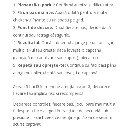
Plasează-ți pariul:
Confirmă-ți miza și dificultatea.
Fă un pas înainte:
Apasă odată pentru a muta
chicken-ul înainte cu un spațiu pe grid.
Punct de decizie:
După fiecare pas, decide dacă
continui sau retragi câștigurile.
Rezultatul:
Dacă chicken-ul ajunge pe un loc sigur,
multiplier-ul tău crește; dacă lovește o capcană
(capcană de canalizare sau cuptor), pierzi totul.
Repetă sau oprește-te:
Continuă să faci pași până
atingi multiplier-ul țintă sau lovești o capcană.
Această buclă îți menține atenția ascuțită, deoarece
fiecare tap implică risc și recompensă.
Deoarece controlezi fiecare pas, jocul pare mai mult a
fi despre a face alegeri în fracțiune de secundă sub
presiune—exact ceea ce menține jucătorii de sesiuni
scurte captivați.