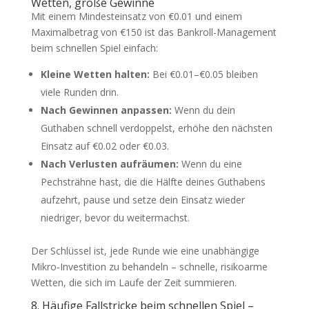
Wetten, große Gewinne
Mit einem Mindesteinsatz von €0.01 und einem
Maximalbetrag von €150 ist das Bankroll-Management
beim schnellen Spiel einfach:
Kleine Wetten halten:
Bei €0.01–€0.05 bleiben
viele Runden drin.
Nach Gewinnen anpassen:
Wenn du dein
Guthaben schnell verdoppelst, erhöhe den nächsten
Einsatz auf €0.02 oder €0.03.
Nach Verlusten aufräumen:
Wenn du eine
Pechsträhne hast, die die Hälfte deines Guthabens
aufzehrt, pause und setze dein Einsatz wieder
niedriger, bevor du weitermachst.
Der Schlüssel ist, jede Runde wie eine unabhängige
Mikro‑Investition zu behandeln – schnelle, risikoarme
Wetten, die sich im Laufe der Zeit summieren.
8. Häufige Fallstricke beim schnellen Spiel –