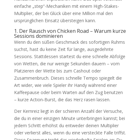
einfache „step“-Mechaniken mit einem High‑Stakes-
Multiplier, der bei Glück über eine Million mal den
ursprünglichen Einsatz übersteigen kann.
1. Der Rausch von Chicken Road – Warum kurze
Sessions dominieren
Wenn du den süßen Geschmack des sofortigen Ruhms
suchst, hast du keine Zeit für lange, ausgedehnte
Sessions. Stattdessen startest du eine schnelle Abfolge
von Wetten, die nur wenige Sekunden dauern – vom
Platzieren der Wette bis zum Cashout oder
Zusammenbruch. Dieses schnelle Tempo spiegelt die
Art wider, wie viele Spieler ihr Handy während einer
Kaffeepause oder beim Warten auf den Zug benutzen
– kurze Action‑Burst, die das Herz rasen lassen.
Der Kernreiz liegt in der schieren Anzahl der Versuche,
die du in einer einzigen Minute unterbringen kannst; bei
jedem Schritt erhöhst du entweder deinen Multiplier
oder verlierst alles, wenn du eine versteckte Falle triffst.
Diese Spannung treibt das wiederholte Spielen an: Du