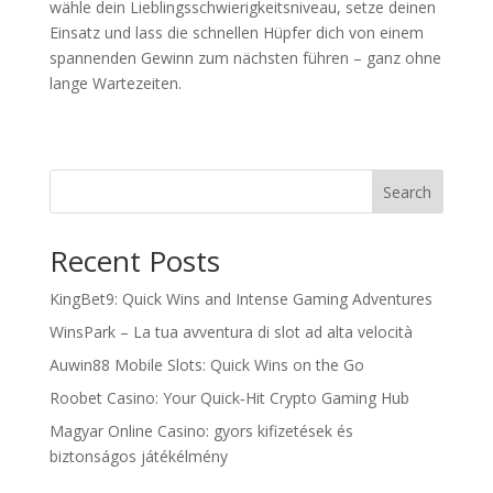
wähle dein Lieblingsschwierigkeitsniveau, setze deinen
Einsatz und lass die schnellen Hüpfer dich von einem
spannenden Gewinn zum nächsten führen – ganz ohne
lange Wartezeiten.
Search
Recent Posts
KingBet9: Quick Wins and Intense Gaming Adventures
WinsPark – La tua avventura di slot ad alta velocità
Auwin88 Mobile Slots: Quick Wins on the Go
Roobet Casino: Your Quick‑Hit Crypto Gaming Hub
Magyar Online Casino: gyors kifizetések és
biztonságos játékélmény