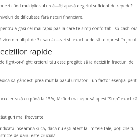
ionezi când multiplier-ul urcă—îți apasă degetul suficient de repede?
eluri de dificultate fără riscuri financiare.
pentru a găsi cel mai rapid pas la care te simți confortabil să cash‑ou
 zicem multipli de 3x sau 4x—vei ști exact unde să te oprești în jocul 
eciziilor rapide
fight‑or‑flight; creierul tău este pregătit să ia decizii în fracțiuni de
iedică să gândești prea mult la pasul următor—un factor esențial pent
e accelerează cu până la 15%, făcând mai ușor să apeși “Stop” exact c
câștiguri mai frecvente.
idicată înseamnă și că, dacă nu ești atent la limitele tale, poți cheltui
tricte de pariu este crucială.