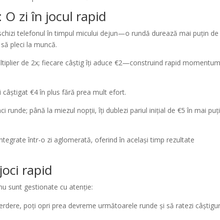
 O zi în jocul rapid
deschizi telefonul în timpul micului dejun—o rundă durează mai puțin de
 să pleci la muncă.
ultiplier de 2x; fiecare câștig îți aduce €2—construind rapid momentum
 câștigat €4 în plus fără prea mult efort.
runde; până la miezul nopții, îți dublezi pariul inițial de €5 în mai puț
ntegrate într-o zi aglomerată, oferind în același timp rezultate
joci rapid
 nu sunt gestionate cu atenție:
rdere, poți opri prea devreme următoarele runde și să ratezi câștigur