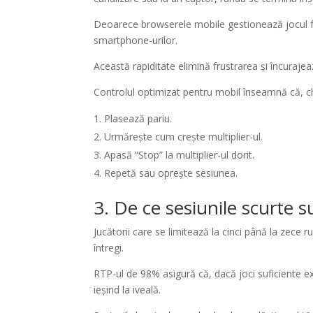
Deoarece browserele mobile gestionează jocul f
smartphone-urilor.
Această rapiditate elimină frustrarea și încurajea
Controlul optimizat pentru mobil înseamnă că, chi
Plasează pariu.
Urmărește cum crește multiplier-ul.
Apasă “Stop” la multiplier-ul dorit.
Repetă sau oprește sesiunea.
3. De ce sesiunile scurte
Jucătorii care se limitează la cinci până la zece
întregi.
RTP-ul de 98% asigură că, dacă joci suficiente e
ieșind la iveală.