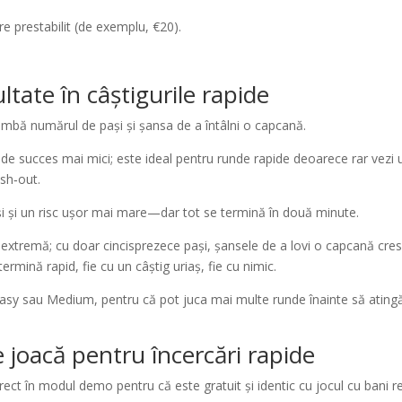
e prestabilit (de exemplu, €20).
ultate în câștigurile rapide
chimbă numărul de pași și șansa de a întâlni o capcană.
e de succes mai mici; este ideal pentru runde rapide deoarece rar vezi 
ash‑out.
 și un risc ușor mai mare—dar tot se termină în două minute.
extremă; cu doar cincisprezece pași, șansele de a lovi o capcană cre
rmină rapid, fie cu un câștig uriaș, fie cu nimic.
 Easy sau Medium, pentru că pot juca mai multe runde înainte să ating
joacă pentru încercări rapide
direct în modul demo pentru că este gratuit și identic cu jocul cu bani re