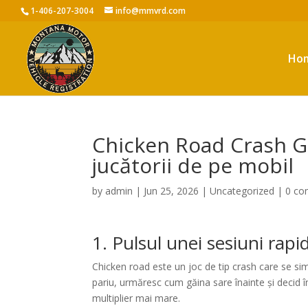
1-406-207-3004
info@mmvrd.com
Ho
Chicken Road Crash G
jucătorii de pe mobil
by
admin
|
Jun 25, 2026
|
Uncategorized
|
0 c
1. Pulsul unei sesiuni rap
Chicken road este un joc de tip crash care se sim
pariu, urmăresc cum găina sare înainte și decid î
multiplier mai mare.