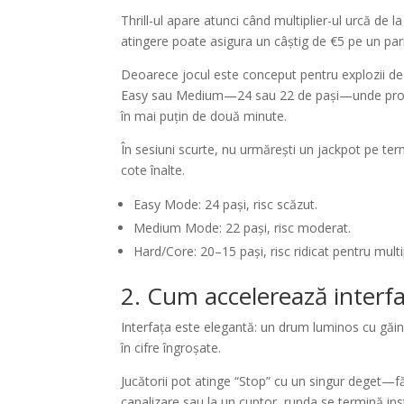
Thrill-ul apare atunci când multiplier-ul urcă de l
atingere poate asigura un câștig de €5 pe un pari
Deoarece jocul este conceput pentru explozii de i
Easy sau Medium—24 sau 22 de pași—unde probabi
în mai puțin de două minute.
În sesiuni scurte, nu urmărești un jackpot pe term
cote înalte.
Easy Mode: 24 pași, risc scăzut.
Medium Mode: 22 pași, risc moderat.
Hard/Core: 20–15 pași, risc ridicat pentru multi
2. Cum accelerează interfaț
Interfața este elegantă: un drum luminos cu găin
în cifre îngroșate.
Jucătorii pot atinge “Stop” cu un singur deget—f
canalizare sau la un cuptor, runda se termină inst