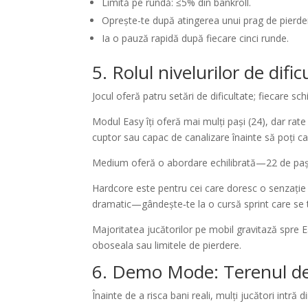
Limită pe rundă: ≤5% din bankroll.
Oprește-te după atingerea unui prag de pierder
Ia o pauză rapidă după fiecare cinci runde.
5. Rolul nivelurilor de dific
Jocul oferă patru setări de dificultate; fiecare s
Modul Easy îți oferă mai mulți pași (24), dar rat
cuptor sau capac de canalizare înainte să poți c
Medium oferă o abordare echilibrată—22 de pași
Hardcore este pentru cei care doresc o senzație 
dramatic—gândește‑te la o cursă sprint care se te
Majoritatea jucătorilor pe mobil gravitază spre
oboseala sau limitele de pierdere.
6. Demo Mode: Terenul de 
Înainte de a risca bani reali, mulți jucători intră 