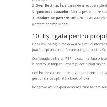
Over‑Betting:
Încercarea de a recupera pierder
Ignorarea pauzelor:
Sărirea peste pauze scurt
Răbdare pe pattern-uri:
RNG-ul asigură că nu
pierdere de timp și bani.
10. Ești gata pentru prop
Dacă vrei câștiguri rapide—și te simți confortabi
joacă palpitant, unde fiecare atingere contează.
Combinația dintre un RTP ridicat, interfața priete
în control în timp ce urmărești acele plăți rapide.
Poți începe cu runde demo gratuite pentru a-ți gă
gestionare disciplinată a bankroll‑ului.
Încearcă-l azi și experimentează cum fiecare se