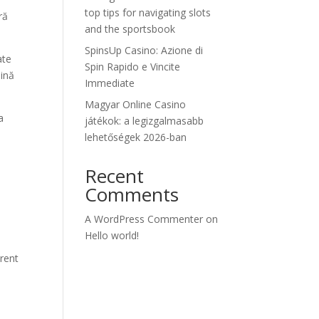
top tips for navigating slots
ră
and the sportsbook
SpinsUp Casino: Azione di
ate
Spin Rapido e Vincite
mină
Immediate
Magyar Online Casino
a
játékok: a legizgalmasabb
lehetőségek 2026-ban
Recent
Comments
A WordPress Commenter
on
Hello world!
urent
e