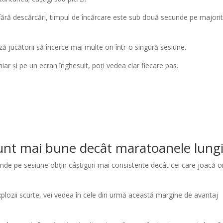
ără descărcări, timpul de încărcare este sub două secunde pe majori
ză jucătorii să încerce mai multe ori într-o singură sesiune.
ar și pe un ecran înghesuit, poți vedea clar fiecare pas.
 sunt mai bune decât maratoanele lung
 runde pe sesiune obțin câștiguri mai consistente decât cei care joacă o
xplozii scurte, vei vedea în cele din urmă această margine de avantaj