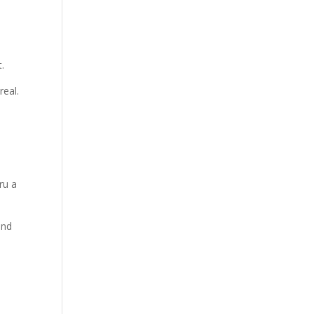
t.
real.
ru a
ând