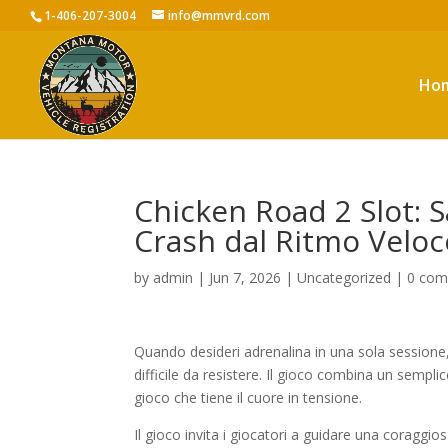
1-406-207-3004
info@mmvrd.com
Ho
Chicken Road 2 Slot: S
Crash dal Ritmo Veloc
by
admin
|
Jun 7, 2026
|
Uncategorized
|
0 co
Quando desideri adrenalina in una sola sessione
difficile da resistere. Il gioco combina un semp
gioco che tiene il cuore in tensione.
Il gioco invita i giocatori a guidare una coraggi