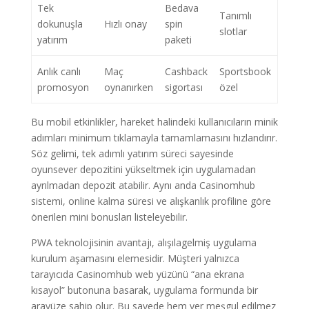
Tek
Bedava
Tanımlı
dokunuşla
Hızlı onay
spin
slotlar
yatırım
paketi
Anlık canlı
Maç
Cashback
Sportsbook
promosyon
oynanırken
sigortası
özel
Bu mobil etkinlikler, hareket halindeki kullanıcıların minik
adımları minimum tıklamayla tamamlamasını hızlandırır.
Söz gelimi, tek adımlı yatırım süreci sayesinde
oyunsever depozitini yükseltmek için uygulamadan
ayrılmadan depozit atabilir. Aynı anda Casinomhub
sistemi, online kalma süresi ve alışkanlık profiline göre
önerilen mini bonusları listeleyebilir.
PWA teknolojisinin avantajı, alışılagelmiş uygulama
kurulum aşamasını elemesidir. Müşteri yalnızca
tarayıcıda Casinomhub web yüzünü “ana ekrana
kısayol” butonuna basarak, uygulama formunda bir
arayüze sahip olur. Bu sayede hem yer meşgul edilmez