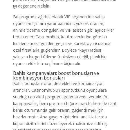
iyi değerlendirilebilir.
Bu program, ağırlıklı olarak VIP segmentine sahip
oyuncular için artı yarar barındırır: yüksek oranlar,
anında ödeme döngüleri ve VIP asistan gibi ayrıcalıklar
temin eder. Casinomhub, katılım verilerine göre bu
limitleri sürekli gözden geçirir ve sürekli oyuncularına
özel fırsatlarla güçlendirir. Böylece “kayıp iadesi”
yalnızca bir geri ödeme fonksiyonu değil, planlı bir
oyuncu elde tutma planına biçim alır.
Bahis kampanyaları: boost bonusları ve
kombinasyon bonusları
Bahis bonusları: oran destekleri ve kombinasyon
artırıcılar, Casinomhub’un spor tutkunu oyunculara
sunduğu en aktif programlardan zirvede yer alır. Bu
kampanyalar, hem pre-match (pre-match) hem de canlı
bahis oturumunda gelir oranını güçlendirmek için
hazırlanmıştır. Ana gaye, müşterinin analitik tarzda
kupon dizilimlerini düzenleyerek maksimize edilmiş