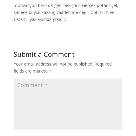
motivasyon hem de gelir pekiştirir. Gerçek potansiyel,
sadece büyük kazanç vaatlerinde değil, optimum ve
sistemli yaklaşımda gizlidir.
Submit a Comment
Your email address will not be published.
Required
fields are marked
*