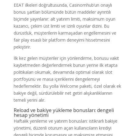
EEAT ilkeleri doğrultusunda, Casinomhub’un onaylı
bonus şartları bölümünde bütün maddeler ayrıntılı
biçimde yayınlanır: alt yatırım limiti, maksimum oyun
kazancı, çekim üst limiti ve izinli oyunlar dizini. Bu
dürüstlük, müşterilerin karmaşadan engellemesini ve
fair play esaslı bir platform deneyimi hissetmesini
pekiştirir.
İlk kez gelen müşteriler için yönlendirme, bonusu vakit
kaybetmeden değerlendirmek bunun yerine ilk etapta
politikaları okumak, devamında optimal olarak slot
portföyünü ve masa içeriklerini dengelemeyi
hedeflemektir. Bu yolla Welcome paketi, özel olarak ek
bakiye değil, sürdürülebilir net getiri alışkanlıklarının
temeli yerini alır.
Reload ve bakiye yükleme bonusları: dengeli
hesap yönetimi
Haftalık yenileme ve yatırım bonusları: istikrarlı bakiye
yönetimi, düzenli oturum açan kullanıcıların krediyi
dengeli biçimde korumasını ve maksimize etmesini