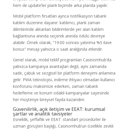
hem de update’ler planlı biçimde arka planda yapılır.
Mobil platform fırsatları ayrıca notifikasyon tabanlı
katılım düzenine dayanır: katılımcı, planlı zaman
dilimlerinde aktarılan bildirimlerde yer alan katılım
bağlantısına anında seçerek anında ödülü devreye
alabilir. Örnek olarak, “19:00 sonrası yatırıma %5 ilave
bonus” mesajı yalnızca o saat aralığında etkindir.
Genel olarak, mobil teklif programları Casinomhub’da
yalnızca kampanya avantajları değil, aynı zamanda
sade, çabuk ve sezgisel bir platform deneyimi anlamına
gelir. PWA teknolojisi, indirme ihtiyacı olmadan kullanıcı
konforunu maksimize ederken, zaman tabanlı
hedefleme ve konum odaklı kampanyalar sayesinde
her müşteriye bireysel fayda kazandırır.
Güvenilirlik, açık iletişim ve EEAT: kurumsal
şartlar ve analitik tavsiyeler
Esneklik, şeffaflık ve EEAT: standart prosedürler ile
uzman görüşleri başlığı, Casinomhub’un özellikle zevkli