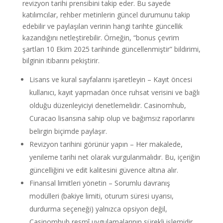
revizyon tarihi prensibini takip eder. Bu sayede
katılımcılar, rehber metinlerin güncel durumunu takip
edebilir ve paylaşılan verinin hangi tarihte güncellik
kazandığını netleştirebilir. Örneğin, “bonus çevrim
şartları 10 Ekim 2025 tarihinde güncellenmiştir” bildirimi,
bilginin itibarını pekiştirir.
Lisans ve kural sayfalarını işaretleyin – Kayıt öncesi
kullanıcı, kayıt yapmadan önce ruhsat verisini ve bağlı
olduğu düzenleyiciyi denetlemelidir. Casinomhub,
Curacao lisansına sahip olup ve bağımsız raporlarını
belirgin biçimde paylaşır.
Revizyon tarihini görünür yapın – Her makalede,
yenileme tarihi net olarak vurgulanmalıdır. Bu, içeriğin
güncelliğini ve edit kalitesini güvence altına alır.
Finansal limitleri yönetin – Sorumlu davranış
modülleri (bakiye limiti, oturum süresi uyarısı,
durdurma seçeneği) yalnızca opsiyon değil,
Casinomhub resmî uygulamalarının sürekli işlemidir.