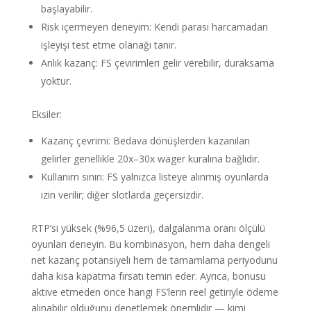
başlayabilir.
Risk içermeyen deneyim: Kendi parası harcamadan
işleyişi test etme olanağı tanır.
Anlık kazanç: FS çevirimleri gelir verebilir, duraksama
yoktur.
Eksiler:
Kazanç çevrimi: Bedava dönüşlerden kazanılan
gelirler genellikle 20x–30x wager kuralına bağlıdır.
Kullanım sınırı: FS yalnızca listeye alınmış oyunlarda
izin verilir; diğer slotlarda geçersizdir.
RTP’si yüksek (%96,5 üzeri), dalgalanma oranı ölçülü
oyunları deneyin. Bu kombinasyon, hem daha dengeli
net kazanç potansiyeli hem de tamamlama periyodunu
daha kısa kapatma fırsatı temin eder. Ayrıca, bonusu
aktive etmeden önce hangi FS’lerin reel getiriyle ödeme
alınabilir olduğunu denetlemek önemlidir — kimi