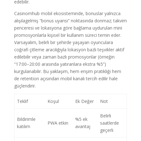
edebilir.
Casinomhub mobil ekosisteminde, bonuslar yalnızca
alışılagelmiş “bonus uyarısı” noktasında donmaz; takvim
penceresi ve lokasyona göre bağlama uydurulan mini
promosyonlarla kişisel bir kullanım süreci temin eder.
Varsayalım, belirli bir şehirde yaşayan oyunculara
coğrafi çitleme aracılığıyla lokasyon bazlı teşvikler aktif
edilebilir veya zaman bazlı promosyonlar (örneğin
“17:00–20:00 arasında yatıranlara ekstra %5”)
kurgulanabilir. Bu yaklaşım, hem erişim pratikliği hem
de retention açısından mobil kanalı tercih edilir hale
güçlendirir.
Teklif
Koşul
Ek Değer
Not
Belirli
Bildirimle
%5 ek
PWA etkin
saatlerde
katılım
avantaj
geçerli