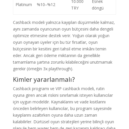
10.000
Esnek
Platinum
%10–%12
TRY
döngü
Cashback modeli yalnızca kayıpları düşürmekle kalmaz,
aynı zamanda oyuncunun oyun bütçesini daha dengeli
optimize etmesine destek verir. Yoğun olarak yoğun
oyun oynayan üyeler için bu tür fırsatlar, oyun
bütçesinin bir kesitini geri tahsil etme imkânı temin
eder. Ancak geri ödeme miktarının da genellikle
tamamlama şartına zorunlu kılabileceğini unutmamak
gerekir (örneğin 3x playthrough).
Kimler yararlanmalı?
Cashback programı ve VIP cashback modeli, rutin
oyuna giren ancak riskini sınırlamak isteyen kullanıcılar
için uygun modeldir. Kaynaklarını ve vade kısıtlarını
önceden belirleyen kullanıcılar, bu program sayesinde
kayıplarını azaltırken oyuna daha uzun zaman
kalabilirler. Dürtüsel oyun stratejileri yerine bilinçli oyun
planı ile hem wager hem de geri kazanım kaldıracı daha