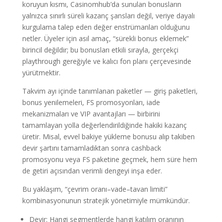
koruyun kısmı, Casinomhub’da sunulan bonusların
yalnızca sınırlı süreli kazanç şansları değil, veriye dayalı
kurgulama talep eden değer enstrümanları olduğunu
netler. Üyeler için asıl amaç, “sürekli bonus eklemek”
birincil değildir; bu bonusları etkili sırayla, gerçekçi
playthrough gereğiyle ve kalıcı fon planı çerçevesinde
yürütmektir.
Takvim ayı içinde tanımlanan paketler — giriş paketleri,
bonus yenilemeleri, FS promosyonları, iade
mekanizmaları ve VIP avantajları — birbirini
tamamlayan yolla değerlendirildiğinde hakiki kazanç
üretir. Misal, evvel bakiye yükleme bonusu alıp takiben
devir şartını tamamladıktan sonra cashback
promosyonu veya FS paketine geçmek, hem süre hem
de getiri açısından verimli dengeyi inşa eder.
Bu yaklaşım, “çevrim oranı–vade–tavan limiti”
kombinasyonunun stratejik yönetimiyle mümkündür.
Devir: Hangi segmentlerde hangi katılım oranının