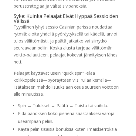
perusstrategiaa ja vältät sivipanoksia.
Syke: Kuinka Pelaajat Eivät Hyppää Sessioiden
Välissä
Tyypillinen lyhyt sessio Casinian parissa noudattaa
rytmiä: aloita yhdellä pyöräytyksellä tai kädellä, arvioi
tulos välittömästi, ja päätä jatkatko vai siirrytkö
seuraavaan peliin. Koska alusta tarjoaa välittömän
voitto‑palautteen, pelaajat kokevat jännityksen lähes
heti.
Pelaajat käyttävät usein “quick spin” -tilaa
kolikkopeleissä—pyöräyttäen viisi rullaa kerralla—
lisätäkseen mahdollisuuksiaan osua suureen voittoon
alle minuutissa.
Spin → Tulokset → Päätä → Toista tai vaihda.
Pidä panoksen koko pienenä säästääksesi varoja
useampaan peliin.
Käytä pelin sisäisiä bonuksia kuten ilmaiskierroksia