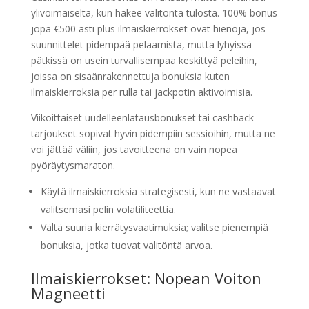
ylivoimaiselta, kun hakee välitöntä tulosta. 100% bonus
jopa €500 asti plus ilmaiskierrokset ovat hienoja, jos
suunnittelet pidempää pelaamista, mutta lyhyissä
pätkissä on usein turvallisempaa keskittyä peleihin,
joissa on sisäänrakennettuja bonuksia kuten
ilmaiskierroksia per rulla tai jackpotin aktivoimisia.
Viikoittaiset uudelleenlatausbonukset tai cashback-
tarjoukset sopivat hyvin pidempiin sessioihin, mutta ne
voi jättää väliin, jos tavoitteena on vain nopea
pyöräytysmaraton.
Käytä ilmaiskierroksia strategisesti, kun ne vastaavat
valitsemasi pelin volatiliteettia.
Vältä suuria kierrätysvaatimuksia; valitse pienempiä
bonuksia, jotka tuovat välitöntä arvoa.
Ilmaiskierrokset: Nopean Voiton
Magneetti