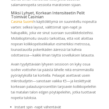
salamannopeita sessioita maratonien sijaan.
Miksi Lyhyet, Korkean Intensiteetin Pelit
Toimivat Casinian
Casinia Suomi
’n käyttöliittymä on suunniteltu nopeutta
varten: selkeä layout, välittömät spin-napit ja
hakupalkki, joka vie sinut suoraan suosikkiteksteihisi.
Mobiilioptimoitu sivusto tarkoittaa, että voit aloittaa
nopean kolikkopeliseikkailun esimerkiksi metrossa,
lounastauolla pokerikäden ääressä tai kahvia
odottaessa—kaikki ilman täyttä sovelluksen latausta.
Avain tyydyttävään lyhyeen sessioon on kyky osua
isoihin voittoihin tai päästä lähelle niitä ensimmäisillä
pyöräytyksillä tai korteilla. Pelaajat asettavat usein
mikrobudjetin—sanotaan vaikka €5—ja keskittyvät
korkeaan palautusprosenttiin tarjoaviin kolikkopeleihin
tai matalan talon edgen pöytäpeleihin, jotka tuottavat
nopeita tuloksia.
Instant spin -napit vähentävät