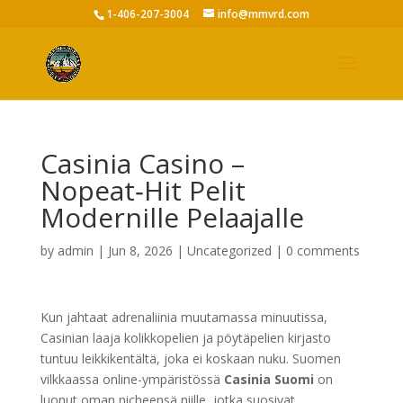
1-406-207-3004
info@mmvrd.com
Casinia Casino –
Nopeat‑Hit Pelit
Modernille Pelaajalle
by
admin
|
Jun 8, 2026
|
Uncategorized
|
0 comments
Kun jahtaat adrenaliinia muutamassa minuutissa,
Casinian laaja kolikkopelien ja pöytäpelien kirjasto
tuntuu leikkikentältä, joka ei koskaan nuku. Suomen
vilkkaassa online-ympäristössä
Casinia Suomi
on
luonut oman nicheensä niille, jotka suosivat