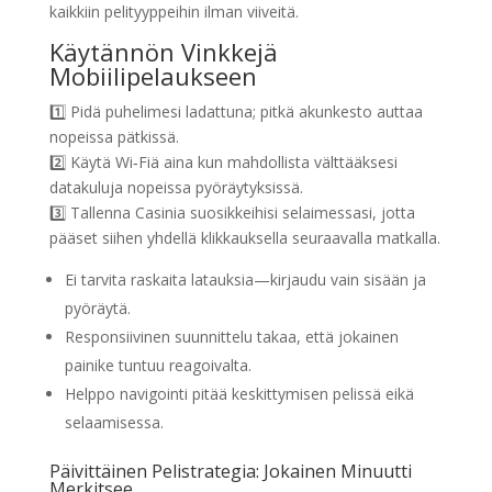
kaikkiin pelityyppeihin ilman viiveitä.
Käytännön Vinkkejä
Mobiilipelaukseen
1️⃣ Pidä puhelimesi ladattuna; pitkä akunkesto auttaa
nopeissa pätkissä.
2️⃣ Käytä Wi‑Fiä aina kun mahdollista välttääksesi
datakuluja nopeissa pyöräytyksissä.
3️⃣ Tallenna Casinia suosikkeihisi selaimessasi, jotta
pääset siihen yhdellä klikkauksella seuraavalla matkalla.
Ei tarvita raskaita latauksia—kirjaudu vain sisään ja
pyöräytä.
Responsiivinen suunnittelu takaa, että jokainen
painike tuntuu reagoivalta.
Helppo navigointi pitää keskittymisen pelissä eikä
selaamisessa.
Päivittäinen Pelistrategia: Jokainen Minuutti
Merkitsee