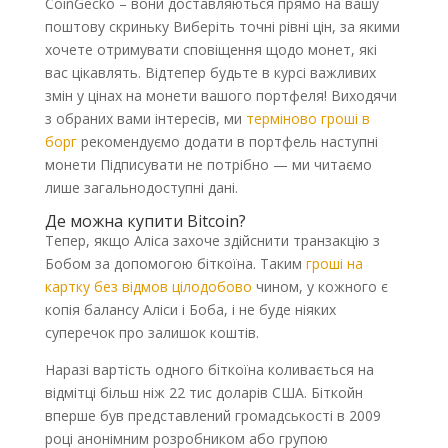
CoinGecko – вони доставляються прямо на вашу
поштову скриньку Виберіть точні рівні цін, за якими
хочете отримувати сповіщення щодо монет, які
вас цікавлять. Відтепер будьте в курсі важливих
змін у цінах на монети вашого портфеля! Виходячи
з обраних вами інтересів, ми
терміново гроші в
борг
рекомендуємо додати в портфель наступні
монети Підписувати не потрібно — ми читаємо
лише загальнодоступні дані.
Де можна купити Bitcoin?
Тепер, якщо Аліса захоче здійснити транзакцію з
Бобом за допомогою біткоїна. Таким
гроші на
картку без відмов цілодобово
чином, у кожного є
копія балансу Аліси і Боба, і не буде ніяких
суперечок про залишок коштів.
Наразі вартість одного біткоїна коливається на
відмітці більш ніж 22 тис доларів США. Біткойн
вперше був представлений громадськості в 2009
році анонімним розробником або групою