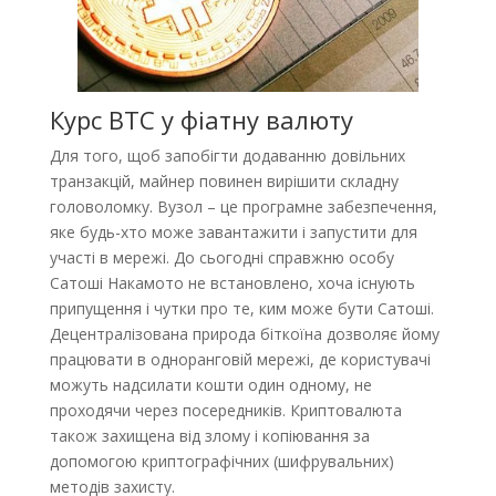
Курс BTC у фіатну валюту
Для того, щоб запобігти додаванню довільних
транзакцій, майнер повинен вирішити складну
головоломку. Вузол – це програмне забезпечення,
яке будь-хто може завантажити і запустити для
участі в мережі. До сьогодні справжню особу
Сатоші Накамото не встановлено, хоча існують
припущення і чутки про те, ким може бути Сатоші.
Децентралізована природа біткоїна дозволяє йому
працювати в одноранговій мережі, де користувачі
можуть надсилати кошти один одному, не
проходячи через посередників. Криптовалюта
також захищена від злому і копіювання за
допомогою криптографічних (шифрувальних)
методів захисту.