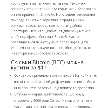
користувачами та їхніми активами. Також на
вартість впливає сприйнята корисність, безпека та
рівень прийняття Биткойн. Його децентралізована
природа та низька кореляція з традиційними
ринками також привертають інституційних
інвесторів і тих, хто цікавиться диверсифікацією
своїх портфелів. Сьогодні Биткойн часто
розглядається як інструмент проти інфляції та
економічної невизначеності, подібно до того, як
інвестори використовують золото.
Скільки Bitcoin (BTC) можна
купити за $1?
Основною причиною волатильності Биткойн є те,
що він не прив’язаний до фізичних активів, і його
ціна повністю залежить від попиту та пропозиції.
Біткойн — перша криптовалюта, що існує,
створена у 2009 році Сатоші Накамото і з того
часу стала найціннішим активом на цифровому