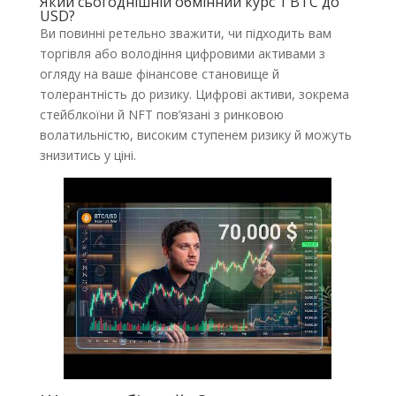
Який сьогоднішній обмінний курс 1 BTC до
USD?
Ви повинні ретельно зважити, чи підходить вам
торгівля або володіння цифровими активами з
огляду на ваше фінансове становище й
толерантність до ризику. Цифрові активи, зокрема
стейблкоїни й NFT пов’язані з ринковою
волатильністю, високим ступенем ризику й можуть
знизитись у ціні.