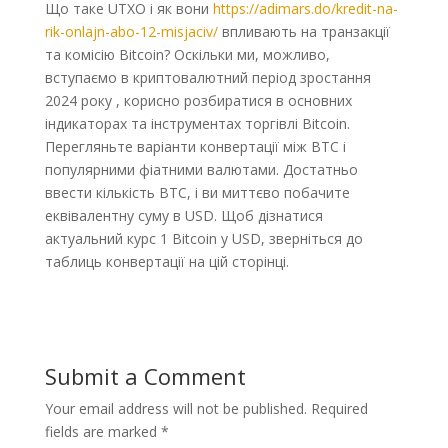
Що таке UTXO і як вони
https://adimars.do/kredit-na-
rik-onlajn-abo-12-misjaciv/
впливають на транзакції
та комісію Bitcoin? Оскільки ми, можливо,
вступаємо в криптовалютний період зростання
2024 року , корисно розбиратися в основних
індикаторах та інструментах торгівлі Bitcoin.
Перегляньте варіанти конвертації між BTC і
популярними фіатними валютами. Достатньо
ввести кількість BTC, і ви миттєво побачите
еквівалентну суму в USD. Щоб дізнатися
актуальний курс 1 Bitcoin у USD, зверніться до
таблиць конвертації на цій сторінці.
Submit a Comment
Your email address will not be published.
Required
fields are marked
*