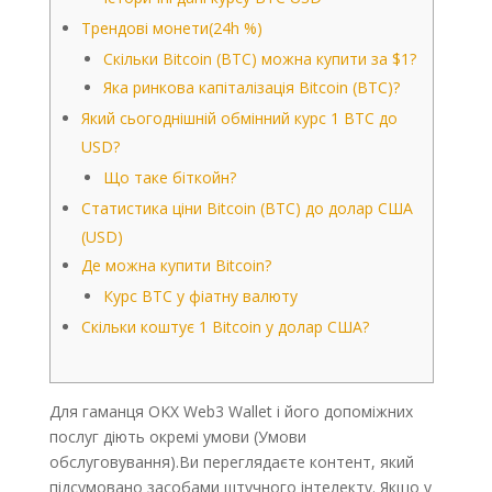
Трендові монети(24h %)
Скільки Bitcoin (BTC) можна купити за $1?
Яка ринкова капіталізація Bitcoin (BTC)?
Який сьогоднішній обмінний курс 1 BTC до
USD?
Що таке біткойн?
Статистика ціни Bitcoin (BTC) до долар США
(USD)
Де можна купити Bitcoin?
Курс BTC у фіатну валюту
Скільки коштує 1 Bitcoin у долар США?
Для гаманця OKX Web3 Wallet і його допоміжних
послуг діють окремі умови (Умови
обслуговування).Ви переглядаєте контент, який
підсумовано засобами штучного інтелекту. Якщо у