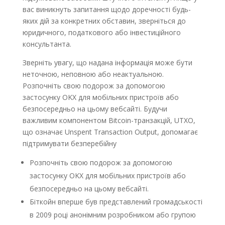
вас виникнуть запитання щодо доречності будь-
яких дій за конкретних обставин, зверніться до
юридичного, податкового або інвестиційного
консультанта.
Зверніть увагу, що надана інформація може бути
неточною, неповною або неактуальною.
Розпочніть свою подорож за допомогою
застосунку OKX для мобільних пристроїв або
безпосередньо на цьому вебсайті. Будучи
важливим компонентом Bitcoin-транзакцій, UTXO,
що означає Unspent Transaction Output, допомагає
підтримувати безперебійну
Розпочніть свою подорож за допомогою
застосунку OKX для мобільних пристроїв або
безпосередньо на цьому вебсайті.
Біткойн вперше був представлений громадськості
в 2009 році анонімним розробником або групою