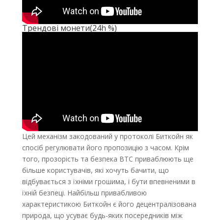
Трендові монети(24h %)
Цей механізм закодований у протоколі Биткойн як
спосіб регулювати його пропозицію з часом. Крім
того, прозорість та безпека BTC приваблюють ще
більше користувачів, які хочуть бачити, що
відбувається з їхніми грошима, і бути впевненими в
їхній безпеці. Найбільш привабливою
характеристикою Биткойн є його децентралізована
природа, що усуває будь-яких посередників між