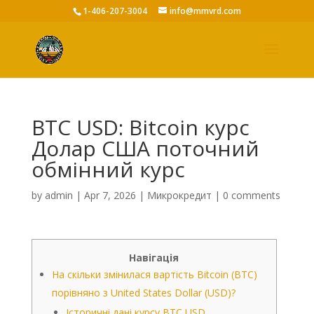
1-406-207-3004
info@mmvrd.com
BTC USD: Bitcoin курс
Долар США поточний
обмінний курс
by
admin
|
Apr 7, 2026
|
Микрокредит
|
0 comments
Навігація
На скільки змінилася вартість Bitcoin (BTC)
порівняно з United States Dollar (USD)?
Історичні дані курсу BTC USD