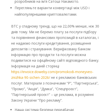
розробників на ім'я Сатоші Накамото.
Перегляньте варіанти конвертації між USD і
найпопулярнішими криптовалютами.
BTC у спадному тренді, що на 22,00% менше, ніж 30
днів тому. Ми не беремо плату за послуги підбору
та порівняння фінансових пропозицій в каталогах, і
не надаємо послуги кредитування, розміщення
депозитів і страхування. Верифіковану банком
інформацію про продукти та послуги можна
подивитися на офіційному сайті відповідного банку.
Інформація на даній сторінці
https://invoice.doweby.com/promokodi-moneyveo-
znizhka-90-sichen-2026/
не є рекламою банківських
послуг. Матеріали з позначками “Р”, “Партнерська”,
“Промо”, “Акція”, “Думка”, “Спецпроєкт”,
“Партнерський проєкт” – це реклама, в розумінні
Закону України “Про рекламу”.
Наша система безпеки передбачає