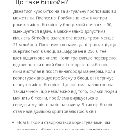
Що таке біткойн?
Дізнатися курс біткоіна та актуальну пропозицію ви
можете на Finance.ua. Приблизно кожні чотири
роки кількість біткоінів у блоці, який почався з 50,
зменшується вдвічі, а максимально допустима
кількість біткойнів взагалі становить трохи менше
21 мільйона. Простими словами, дані транзакції, що
зберігаються в блоці, зашифровані в 256-бітне
шістнадцяткове число. Коли транзакцію перевірено,
відкривається новий блок і створюється біткоін,
який виступає в якості винагороди майнерам. Коли
користувач вирішує проблему в блоці, він отримує
певну кількість біткоінів. Ця система налаштована
таким чином, що незалежно від того, скільки людей
майнить біткоіни, проблема вирішується в
середньому шість разів на годину. З тих пір біткоін
став найвідомішою криптовалютою в світі.
Нові біткоіни створюються користувачами, які
запускають біткоін-клієнт на своїх комп’ютерах.