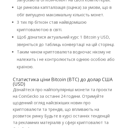
Це ринкова капіталізація (оцінка) за умови, що в
обіг випущено максимальну кількість монет.
З тих пір біткоін став найвідомішою
криптовалютою в світі.
Щоб дізнатися актуальний курс 1 Bitcoin у USD,
зверніться до таблиць конвертації на цій сторінці.
Таким чином криптовалюта водночас нікому не
належить і не контролюється однією особою або
країною.
Статистика ціни Bitcoin (BTC) до долар США
(USD)
Дізнайтеся про найпопулярніші монети та проєкти
на CoinGecko за останні 24 години. Отримуйте
щоденний огляд найсвіжіших новин про
криптовалюти та трендів, що впливають на
розвиток ринку Будьте в курсі останніх тенденцій
та рекламних матеріалів у сфері криптовалют та