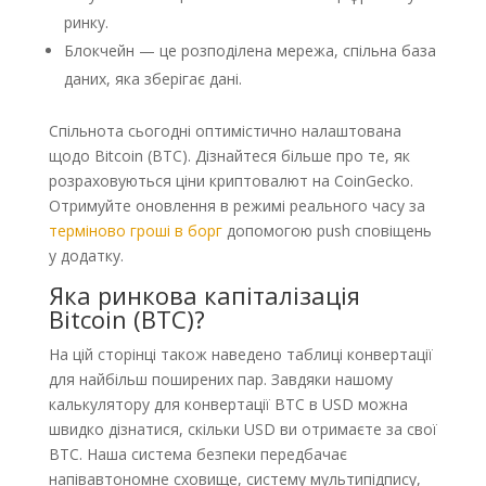
ринку.
Блокчейн — це розподілена мережа, спільна база
даних, яка зберігає дані.
Спільнота сьогодні оптимістично налаштована
щодо Bitcoin (BTC). Дізнайтеся більше про те, як
розраховуються ціни криптовалют на CoinGecko.
Отримуйте оновлення в режимі реального часу за
терміново гроші в борг
допомогою push сповіщень
у додатку.
Яка ринкова капіталізація
Bitcoin (BTC)?
На цій сторінці також наведено таблиці конвертації
для найбільш поширених пар. Завдяки нашому
калькулятору для конвертації BTC в USD можна
швидко дізнатися, скільки USD ви отримаєте за свої
BTC. Наша система безпеки передбачає
напівавтономне сховище, систему мультипідпису,