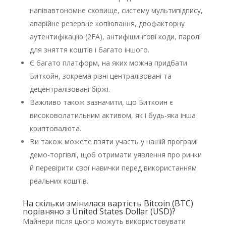
напівавтономне сховище, систему мультипідпису,
аварійне резервне копіювання, двофакторну
аутентифікацію (2FA), антифішингові коди, паролі
для зняття коштів і багато іншого.
Є багато платформ, на яких можна придбати
Биткойн, зокрема різні централізовані та
децентралізовані біржі.
Важливо також зазначити, що Биткоин є
високоволатильним активом, як і будь-яка інша
криптовалюта.
Ви також можете взяти участь у нашій програмі
демо-торгівлі, щоб отримати уявлення про ринки
й перевірити свої навички перед використанням
реальних коштів.
На скільки змінилася вартість Bitcoin (BTC)
порівняно з United States Dollar (USD)?
Майнери після цього можуть використовувати