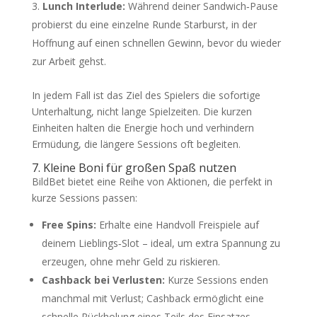
Lunch Interlude:
Während deiner Sandwich‑Pause
probierst du eine einzelne Runde Starburst, in der
Hoffnung auf einen schnellen Gewinn, bevor du wieder
zur Arbeit gehst.
In jedem Fall ist das Ziel des Spielers die sofortige
Unterhaltung, nicht lange Spielzeiten. Die kurzen
Einheiten halten die Energie hoch und verhindern
Ermüdung, die längere Sessions oft begleiten.
7. Kleine Boni für großen Spaß nutzen
BildBet bietet eine Reihe von Aktionen, die perfekt in
kurze Sessions passen:
Free Spins:
Erhalte eine Handvoll Freispiele auf
deinem Lieblings‑Slot – ideal, um extra Spannung zu
erzeugen, ohne mehr Geld zu riskieren.
Cashback bei Verlusten:
Kurze Sessions enden
manchmal mit Verlust; Cashback ermöglicht eine
schnelle Rückholung eines Teils des Einsatzes.