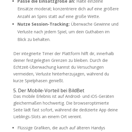
Passe die Einsatzgröße an:
Halte einzelne
Einsätze moderat; konzentriere dich auf eine größere
Anzahl an Spins statt auf eine große Wette.
Nutze Session-Tracking:
Überwache Gewinne und
Verluste nach jedem Spiel, um dein Guthaben im
Blick zu behalten.
Der integrierte Timer der Plattform hilft dir, innerhalb
deiner festgelegten Grenzen zu bleiben. Durch die
Echtzeit-Überwachung kannst du Versuchungen
vermeiden, Verluste hinterherzujagen, während du
kurze Spielphasen genießt.
5. Der Mobile-Vorteil bei BildBet
Das mobile Erlebnis ist auf Android- und iOS-Geräten
gleichermaßen hochwertig. Die browseroptimierte
Seite lädt fast sofort, während die dedizierte App deine
Lieblings‑Slots an einem Ort vereint.
Flüssige Grafiken, die auch auf älteren Handys