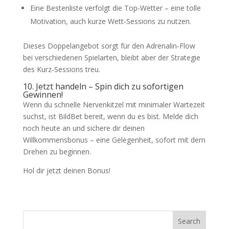
Eine Bestenliste verfolgt die Top‑Wetter – eine tolle
Motivation, auch kurze Wett‑Sessions zu nutzen.
Dieses Doppelangebot sorgt für den Adrenalin‑Flow
bei verschiedenen Spielarten, bleibt aber der Strategie
des Kurz‑Sessions treu.
10. Jetzt handeln – Spin dich zu sofortigen
Gewinnen!
Wenn du schnelle Nervenkitzel mit minimaler Wartezeit
suchst, ist BildBet bereit, wenn du es bist. Melde dich
noch heute an und sichere dir deinen
Willkommensbonus – eine Gelegenheit, sofort mit dem
Drehen zu beginnen.
Hol dir jetzt deinen Bonus!
Search