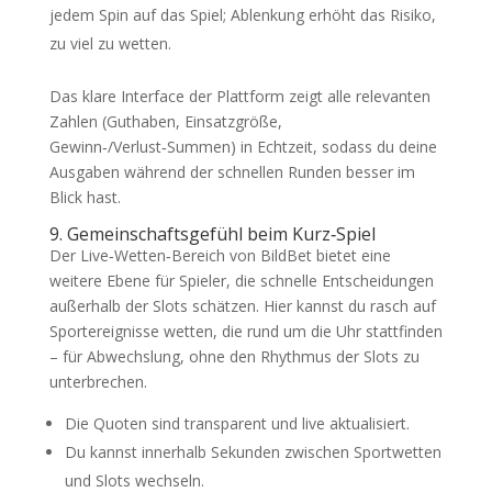
jedem Spin auf das Spiel; Ablenkung erhöht das Risiko,
zu viel zu wetten.
Das klare Interface der Plattform zeigt alle relevanten
Zahlen (Guthaben, Einsatzgröße,
Gewinn‑/Verlust‑Summen) in Echtzeit, sodass du deine
Ausgaben während der schnellen Runden besser im
Blick hast.
9. Gemeinschaftsgefühl beim Kurz‑Spiel
Der Live‑Wetten‑Bereich von BildBet bietet eine
weitere Ebene für Spieler, die schnelle Entscheidungen
außerhalb der Slots schätzen. Hier kannst du rasch auf
Sportereignisse wetten, die rund um die Uhr stattfinden
– für Abwechslung, ohne den Rhythmus der Slots zu
unterbrechen.
Die Quoten sind transparent und live aktualisiert.
Du kannst innerhalb Sekunden zwischen Sportwetten
und Slots wechseln.