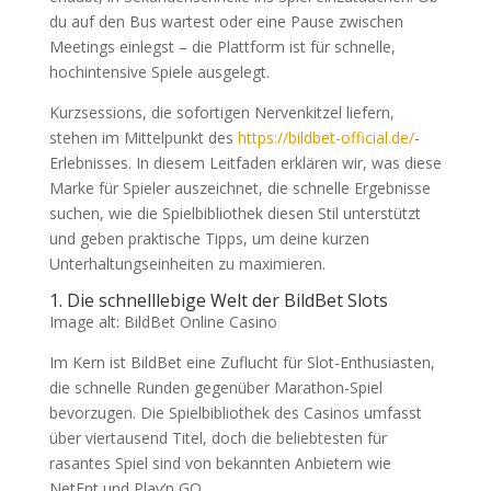
du auf den Bus wartest oder eine Pause zwischen
Meetings einlegst – die Plattform ist für schnelle,
hochintensive Spiele ausgelegt.
Kurzsessions, die sofortigen Nervenkitzel liefern,
stehen im Mittelpunkt des
https://bildbet-official.de/
-
Erlebnisses. In diesem Leitfaden erklären wir, was diese
Marke für Spieler auszeichnet, die schnelle Ergebnisse
suchen, wie die Spielbibliothek diesen Stil unterstützt
und geben praktische Tipps, um deine kurzen
Unterhaltungseinheiten zu maximieren.
1. Die schnelllebige Welt der BildBet Slots
Image alt: BildBet Online Casino
Im Kern ist BildBet eine Zuflucht für Slot-Enthusiasten,
die schnelle Runden gegenüber Marathon-Spiel
bevorzugen. Die Spielbibliothek des Casinos umfasst
über viertausend Titel, doch die beliebtesten für
rasantes Spiel sind von bekannten Anbietern wie
NetEnt und Play’n GO.