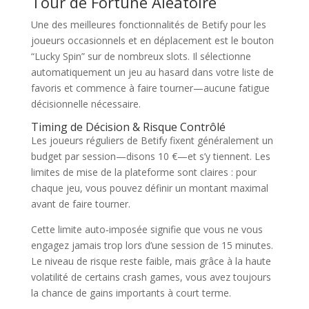
Tour de Fortune Aléatoire
Une des meilleures fonctionnalités de Betify pour les
joueurs occasionnels et en déplacement est le bouton
“Lucky Spin” sur de nombreux slots. Il sélectionne
automatiquement un jeu au hasard dans votre liste de
favoris et commence à faire tourner—aucune fatigue
décisionnelle nécessaire.
Timing de Décision & Risque Contrôlé
Les joueurs réguliers de Betify fixent généralement un
budget par session—disons 10 €—et s’y tiennent. Les
limites de mise de la plateforme sont claires : pour
chaque jeu, vous pouvez définir un montant maximal
avant de faire tourner.
Cette limite auto‑imposée signifie que vous ne vous
engagez jamais trop lors d’une session de 15 minutes.
Le niveau de risque reste faible, mais grâce à la haute
volatilité de certains crash games, vous avez toujours
la chance de gains importants à court terme.