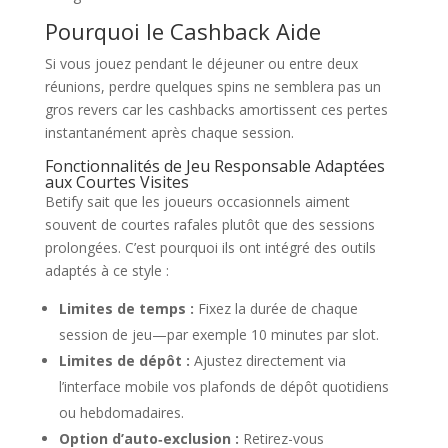
Pourquoi le Cashback Aide
Si vous jouez pendant le déjeuner ou entre deux
réunions, perdre quelques spins ne semblera pas un
gros revers car les cashbacks amortissent ces pertes
instantanément après chaque session.
Fonctionnalités de Jeu Responsable Adaptées
aux Courtes Visites
Betify sait que les joueurs occasionnels aiment
souvent de courtes rafales plutôt que des sessions
prolongées. C’est pourquoi ils ont intégré des outils
adaptés à ce style :
Limites de temps :
Fixez la durée de chaque
session de jeu—par exemple 10 minutes par slot.
Limites de dépôt :
Ajustez directement via
l’interface mobile vos plafonds de dépôt quotidiens
ou hebdomadaires.
Option d’auto‑exclusion :
Retirez-vous