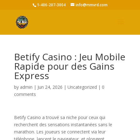
1-406-207-3004
info@mmvrd.com
Betify Casino : Jeu Mobile
Rapide pour des Gains
Express
by
admin
|
Jun 24, 2026
|
Uncategorized
|
0
comments
Betify Casino a trouvé sa niche pour ceux qui
recherchent des sensations instantanées sans le
marathon. Les joueurs se connectent via leur
téléphone, lancent le navigateur, et plongent