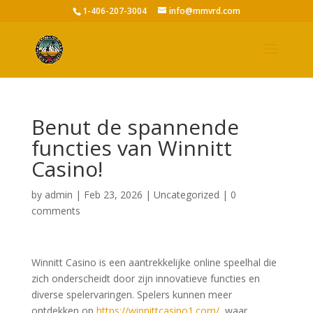
1-406-207-3004
info@mmvrd.com
Benut de spannende
functies van Winnitt
Casino!
by
admin
|
Feb 23, 2026
|
Uncategorized
|
0
comments
Winnitt Casino is een aantrekkelijke online speelhal die
zich onderscheidt door zijn innovatieve functies en
diverse spelervaringen. Spelers kunnen meer
ontdekken op
https://winnittcasino1.com/
, waar