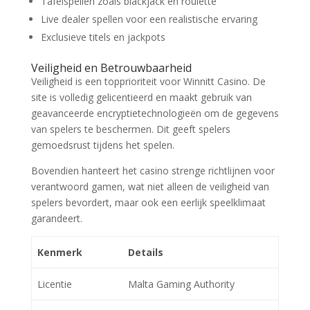
Tafelspellen zoals blackjack en roulette
Live dealer spellen voor een realistische ervaring
Exclusieve titels en jackpots
Veiligheid en Betrouwbaarheid
Veiligheid is een topprioriteit voor Winnitt Casino. De
site is volledig gelicentieerd en maakt gebruik van
geavanceerde encryptietechnologieën om de gegevens
van spelers te beschermen. Dit geeft spelers
gemoedsrust tijdens het spelen.
Bovendien hanteert het casino strenge richtlijnen voor
verantwoord gamen, wat niet alleen de veiligheid van
spelers bevordert, maar ook een eerlijk speelklimaat
garandeert.
Kenmerk
Details
Licentie
Malta Gaming Authority