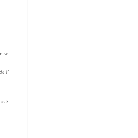
t
te se
další
kové