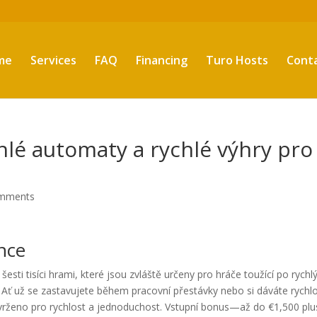
me
Services
FAQ
Financing
Turo Hosts
Cont
lé automaty a rychlé výhry pro
omments
nce
šesti tisíci hrami, které jsou zvláště určeny pro hráče toužící po rychl
 Ať už se zastavujete během pracovní přestávky nebo si dáváte rychl
vrženo pro rychlost a jednoduchost. Vstupní bonus—až do €1,500 plu