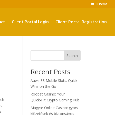
0 Items
act
Client Portal Login
Client Portal Registration
Search
Recent Posts
Auwin88 Mobile Slots: Quick
Wins on the Go
Roobet Casino: Your
ých
Quick‑Hit Crypto Gaming Hub
ou
Magyar Online Casino: gyors
s
kifizetések és biztonságos