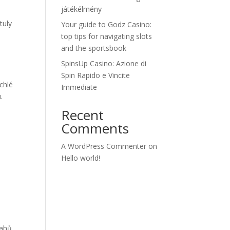
játékélmény
tuly
Your guide to Godz Casino:
top tips for navigating slots
and the sportsbook
SpinsUp Casino: Azione di
Spin Rapido e Vincite
chlé
Immediate
.
Recent
Comments
A WordPress Commenter
on
Hello world!
ahů.