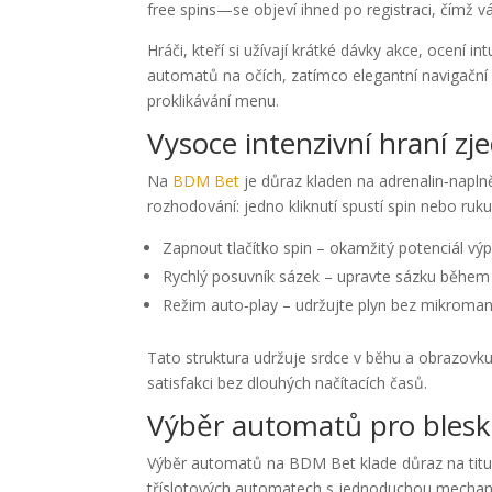
free spins—se objeví ihned po registraci, čímž 
Hráči, kteří si užívají krátké dávky akce, ocení in
automatů na očích, zatímco elegantní navigační
proklikávání menu.
Vysoce intenzivní hraní z
Na
BDM Bet
je důraz kladen na adrenalin‑napln
rozhodování: jedno kliknutí spustí spin nebo ruku
Zapnout tlačítko spin – okamžitý potenciál výp
Rychlý posuvník sázek – upravte sázku během
Režim auto‑play – udržujte plyn bez mikrom
Tato struktura udržuje srdce v běhu a obrazovk
satisfakci bez dlouhých načítacích časů.
Výběr automatů pro blesk
Výběr automatů na BDM Bet klade důraz na tituly
tříslotových automatech s jednoduchou mechanik