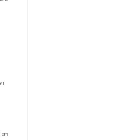
 €1
llem