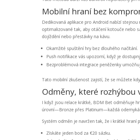
Mobilní hraní bez kompr
Dedikovaná aplikace pro Android nabízí stejnou 
optimalizované tak, aby otáčení kotouče nebo s
dojíždění nebo přestávky na kávu.
Okamžité spuštění hry bez dlouhého načítání.
Push notifikace vás upozorní, když je dostupný
Bezproblémová integrace peněženky umožňuje
Tato mobilní zkušenost zajistí, že se můžete kdyko
Odměny, které rozhýbou v
I když jsou relace krátké, BDM Bet odměňuje h
úrovní—Bronze přes Platinum—každá odemyká exk
Systém odměn je navržen tak, že i krátké hraní p
Získáte jeden bod za €20 sázku.