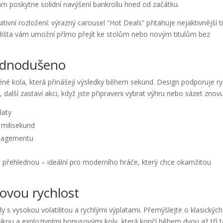
vám poskytne solidní navýšení bankrollu hned od začátku.
tuitivní rozložení: výrazný carousel “Hot Deals” přitahuje nejaktivnější ti
 lišta vám umožní přímo přejít ke stolům nebo novým titulům bez
jednodušeno
ěné kola, která přinášejí výsledky během sekund. Design podporuje ry
, další zastaví akci, když jste připraveni vybrat výhru nebo sázet znovu
laty
 milisekund
anagementu
u přehlednou – ideální pro moderního hráče, který chce okamžitou
ovou rychlost
 s vysokou volatilitou a rychlými výplatami. Přemýšlejte o klasických
ou a explozivními bonusovými koly, která končí během dvou až tří t