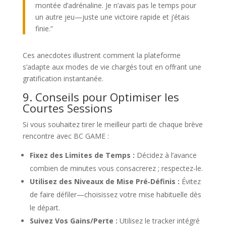
montée d’adrénaline. Je n’avais pas le temps pour
un autre jeu—juste une victoire rapide et j’étais
finie.”
Ces anecdotes illustrent comment la plateforme
s’adapte aux modes de vie chargés tout en offrant une
gratification instantanée.
9. Conseils pour Optimiser les
Courtes Sessions
Si vous souhaitez tirer le meilleur parti de chaque brève
rencontre avec BC GAME :
Fixez des Limites de Temps :
Décidez à l’avance
combien de minutes vous consacrerez ; respectez-le.
Utilisez des Niveaux de Mise Pré‑Définis :
Évitez
de faire défiler—choisissez votre mise habituelle dès
le départ.
Suivez Vos Gains/Perte :
Utilisez le tracker intégré