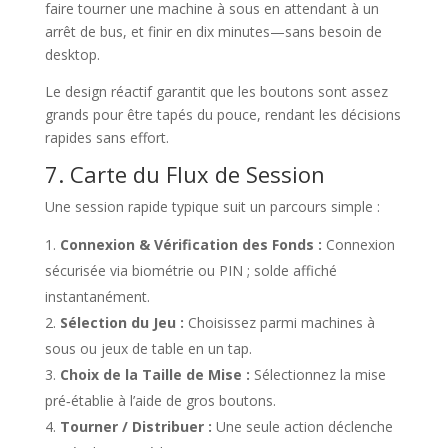
faire tourner une machine à sous en attendant à un
arrêt de bus, et finir en dix minutes—sans besoin de
desktop.
Le design réactif garantit que les boutons sont assez
grands pour être tapés du pouce, rendant les décisions
rapides sans effort.
7. Carte du Flux de Session
Une session rapide typique suit un parcours simple :
Connexion & Vérification des Fonds :
Connexion
sécurisée via biométrie ou PIN ; solde affiché
instantanément.
Sélection du Jeu :
Choisissez parmi machines à
sous ou jeux de table en un tap.
Choix de la Taille de Mise :
Sélectionnez la mise
pré‑établie à l’aide de gros boutons.
Tourner / Distribuer :
Une seule action déclenche