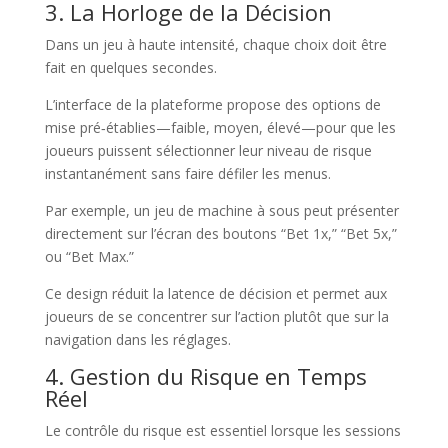
3. La Horloge de la Décision
Dans un jeu à haute intensité, chaque choix doit être
fait en quelques secondes.
L’interface de la plateforme propose des options de
mise pré‑établies—faible, moyen, élevé—pour que les
joueurs puissent sélectionner leur niveau de risque
instantanément sans faire défiler les menus.
Par exemple, un jeu de machine à sous peut présenter
directement sur l’écran des boutons “Bet 1x,” “Bet 5x,”
ou “Bet Max.”
Ce design réduit la latence de décision et permet aux
joueurs de se concentrer sur l’action plutôt que sur la
navigation dans les réglages.
4. Gestion du Risque en Temps
Réel
Le contrôle du risque est essentiel lorsque les sessions