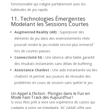
fonctionnalité qui s’aligne parfaitement avec les
habitudes de jeu rapide.
11. Technologies Émergentes
Modelant les Sessions Courtes
Augmented Reality (AR) :
Superposer des
éléments de jeu dans des environnements réels
pourrait rendre le jeu mobile encore plus immersif
lors de courtes pauses.
Connectivité 5G :
Une latence ultra‑faible garantit
des résultats instantanés sans délais de buffering.
Assistance Chatbot :
Une aide instantanée via des
chatbots IA permet aux joueurs de résoudre des
problèmes en cours de session sans quitter le jeu.
Un Appel à l’Action : Plongez dans le Fun en
Mode Fast‑Track dès Aujourd’hui !
Si vous êtes prêt à vivre une expérience de casino qui
s’adapte à votre vie trépidante, BC GAME offre une