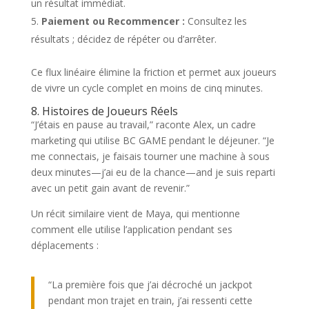
un résultat immédiat.
Paiement ou Recommencer :
Consultez les
résultats ; décidez de répéter ou d’arrêter.
Ce flux linéaire élimine la friction et permet aux joueurs
de vivre un cycle complet en moins de cinq minutes.
8. Histoires de Joueurs Réels
“J’étais en pause au travail,” raconte Alex, un cadre
marketing qui utilise BC GAME pendant le déjeuner. “Je
me connectais, je faisais tourner une machine à sous
deux minutes—j’ai eu de la chance—and je suis reparti
avec un petit gain avant de revenir.”
Un récit similaire vient de Maya, qui mentionne
comment elle utilise l’application pendant ses
déplacements :
“La première fois que j’ai décroché un jackpot
pendant mon trajet en train, j’ai ressenti cette