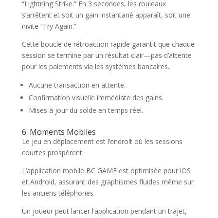
“Lightning Strike.” En 3 secondes, les rouleaux
s’arrêtent et soit un gain instantané apparaît, soit une
invite “Try Again.”
Cette boucle de rétroaction rapide garantit que chaque
session se termine par un résultat clair—pas d’attente
pour les paiements via les systèmes bancaires.
Aucune transaction en attente.
Confirmation visuelle immédiate des gains.
Mises à jour du solde en temps réel.
6. Moments Mobiles
Le jeu en déplacement est l’endroit où les sessions
courtes prospèrent.
L’application mobile BC GAME est optimisée pour iOS
et Android, assurant des graphismes fluides même sur
les anciens téléphones.
Un joueur peut lancer l’application pendant un trajet,