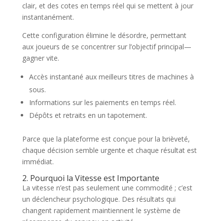
clair, et des cotes en temps réel qui se mettent à jour
instantanément.
Cette configuration élimine le désordre, permettant
aux joueurs de se concentrer sur l’objectif principal—
gagner vite.
Accès instantané aux meilleurs titres de machines à
sous.
Informations sur les paiements en temps réel.
Dépôts et retraits en un tapotement.
Parce que la plateforme est conçue pour la brièveté,
chaque décision semble urgente et chaque résultat est
immédiat.
2. Pourquoi la Vitesse est Importante
La vitesse n’est pas seulement une commodité ; c’est
un déclencheur psychologique. Des résultats qui
changent rapidement maintiennent le système de