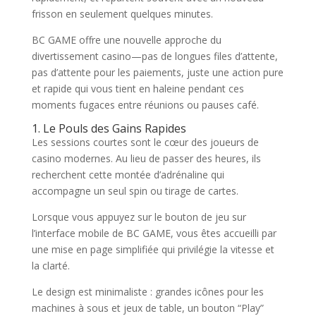
frisson en seulement quelques minutes.
BC GAME offre une nouvelle approche du
divertissement casino—pas de longues files d’attente,
pas d’attente pour les paiements, juste une action pure
et rapide qui vous tient en haleine pendant ces
moments fugaces entre réunions ou pauses café.
1. Le Pouls des Gains Rapides
Les sessions courtes sont le cœur des joueurs de
casino modernes. Au lieu de passer des heures, ils
recherchent cette montée d’adrénaline qui
accompagne un seul spin ou tirage de cartes.
Lorsque vous appuyez sur le bouton de jeu sur
l’interface mobile de BC GAME, vous êtes accueilli par
une mise en page simplifiée qui privilégie la vitesse et
la clarté.
Le design est minimaliste : grandes icônes pour les
machines à sous et jeux de table, un bouton “Play”