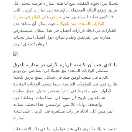
بلجيكا في الجولة المقبلة. تتيح لنا هذه المباراة فرصة لتحليل كل
فريق وتوقع النتائج المحتملة، بالإضافة إلى خيارات الرهان التي
قد تكون جذابة للمراهنين، مثل
مراهن على الفائز في مباراة
الولايات المتحدة ضد بلجيكا
، حيث يمكن أن تساعد هذه
الخيارات في اتخاذ قرارات أفضل. في هذا المقال، سنستعرض
مقارنة بين الفريقين ونقدم نصائح حول أفضل استراتيجيات
الرهان لتحقيق الربح.
ما الذي يجب أن تكشفه الزيارة الأولى عن مقارنة الفرق
ستلتقي الولايات المتحدة مع بلجيكا في السادس من يوليو
2026 في ملعب لومن فيلد في سياتل. يتمتع فريق بلجيكا
بتاريخ قوي في البطولات العالمية، بينما تسعى الولايات المتحدة
لإظهار تطور ملحوظ في أدائها. يتضمن تحليل الفرق مقارنة
شاملة بين تاريخ كل منهما في المنافسات، ونقاط القوة
والضعف، وأداء اللاعبين الرئيسيين. هذا التحليل يساعد
المراهنين على اتخاذ قرارات مستنيرة قبل الرهان على نتيجة
المباراة.
تعتمد تحليلات الفرق على عدة عوامل، بما في ذلك الإحصاءات