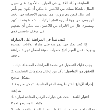
السابقة، وأداء اللاعبين في المباريات الأخيرة. على سبيل
المثال، بلجيكا تمتلك من اللاعبين ما يمكن أن يكون لهم تأثير
كبير مثل كيفن دي بروين، مما يمنحهم الأفضلية في الخط
الهجومي. من جهة أخرى، تتمتع الولايات المتحدة بشغف كبير
ومستوى عالٍ من الالتزام من اللاعبين، مما يمكن أن يضعهم
في موقف تنافسي قوي.
كيف تبدأ في المراهنة على المباراة
إذا كنت تفكر في المراهنة على مباراة الولايات المتحدة
وبلجيكا، فمن المهم اتباع خطوات معينة لضمان تجربة مراهنة
ناجحة:
يجب عليك التسجيل في منصة المراهنات المفضلة لديك.
التحقق من التفاصيل:
تأكد من إدخال معلوماتك الشخصية
بشكل صحيح.
إجراء الإيداع:
اختر طريقة الدفع المناسبة لتتمكن من بدء
المراهنة.
اختيار اللعبة:
ابحث عن خيارات الرهان المتاحة لمباراة
الولايات المتحدة وبلجيكا.
ضع رهانك بناءً على تحليل الفرق والإحصاءات.
بدء المراهنة: