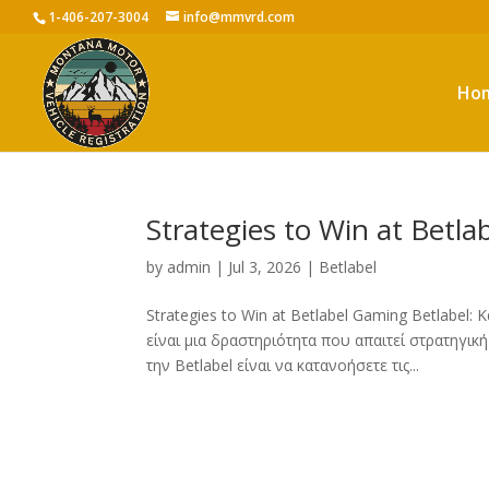
1-406-207-3004
info@mmvrd.com
Ho
Strategies to Win at Betl
by
admin
|
Jul 3, 2026
|
Betlabel
Strategies to Win at Betlabel Gaming Betlabel
είναι μια δραστηριότητα που απαιτεί στρατηγική
την Betlabel είναι να κατανοήσετε τις...