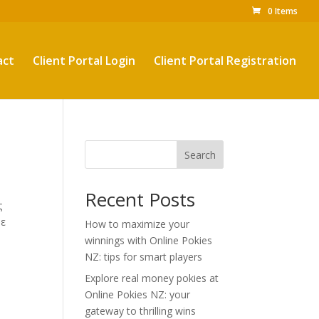
0 Items
act
Client Portal Login
Client Portal Registration
Search
Recent Posts
ς
με
How to maximize your
winnings with Online Pokies
NZ: tips for smart players
Explore real money pokies at
Online Pokies NZ: your
gateway to thrilling wins