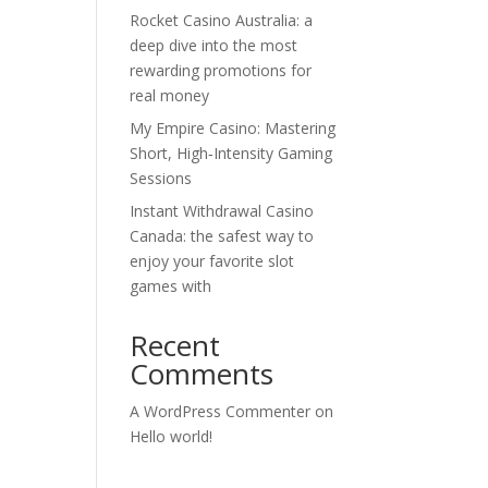
Rocket Casino Australia: a
deep dive into the most
rewarding promotions for
real money
My Empire Casino: Mastering
Short, High‑Intensity Gaming
Sessions
Instant Withdrawal Casino
Canada: the safest way to
enjoy your favorite slot
games with
Recent
Comments
A WordPress Commenter
on
Hello world!