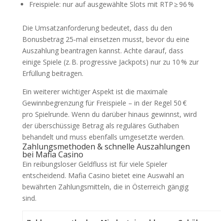
Freispiele: nur auf ausgewählte Slots mit RTP ≥ 96 %
Die Umsatzanforderung bedeutet, dass du den
Bonusbetrag 25‑mal einsetzen musst, bevor du eine
Auszahlung beantragen kannst. Achte darauf, dass
einige Spiele (z. B. progressive Jackpots) nur zu 10 % zur
Erfüllung beitragen.
Ein weiterer wichtiger Aspekt ist die maximale
Gewinnbegrenzung für Freispiele – in der Regel 50 €
pro Spielrunde. Wenn du darüber hinaus gewinnst, wird
der überschüssige Betrag als reguläres Guthaben
behandelt und muss ebenfalls umgesetzte werden.
Zahlungsmethoden & schnelle Auszahlungen
bei Mafia Casino
Ein reibungsloser Geldfluss ist für viele Spieler
entscheidend. Mafia Casino bietet eine Auswahl an
bewährten Zahlungsmitteln, die in Österreich gängig
sind.