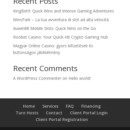
Recent Posts
KingBet9: Quick Wins and Intense Gaming Adventures
WinsPark – La tua avventura di slot ad alta velocità
Auwin88 Mobile Slots: Quick Wins on the Go
Roobet Casino: Your Quick‑Hit Crypto Gaming Hub
Magyar Online Casino: gyors kifizetések és
biztonságos játékélmény
Recent Comments
A WordPress Commenter
on
Hello world!
Home
Services
FAQ
Financing
Turo Hosts
Contact
Client Portal Login
Client Portal Registration