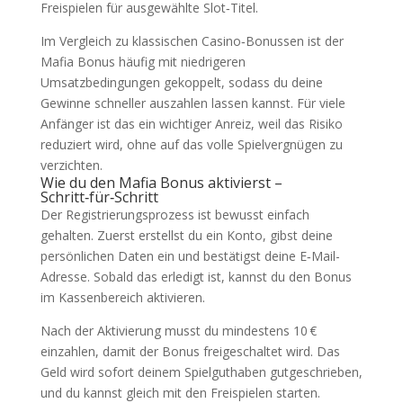
Freispielen für ausgewählte Slot‑Titel.
Im Vergleich zu klassischen Casino‑Bonussen ist der
Mafia Bonus häufig mit niedrigeren
Umsatzbedingungen gekoppelt, sodass du deine
Gewinne schneller auszahlen lassen kannst. Für viele
Anfänger ist das ein wichtiger Anreiz, weil das Risiko
reduziert wird, ohne auf das volle Spielvergnügen zu
verzichten.
Wie du den Mafia Bonus aktivierst –
Schritt‑für‑Schritt
Der Registrierungsprozess ist bewusst einfach
gehalten. Zuerst erstellst du ein Konto, gibst deine
persönlichen Daten ein und bestätigst deine E‑Mail-
Adresse. Sobald das erledigt ist, kannst du den Bonus
im Kassenbereich aktivieren.
Nach der Aktivierung musst du mindestens 10 €
einzahlen, damit der Bonus freigeschaltet wird. Das
Geld wird sofort deinem Spielguthaben gutgeschrieben,
und du kannst gleich mit den Freispielen starten.