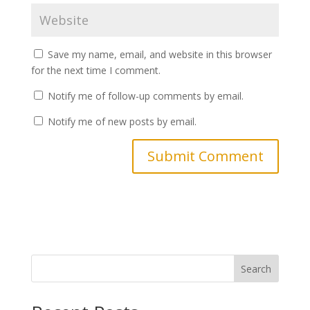
Save my name, email, and website in this browser
for the next time I comment.
Notify me of follow-up comments by email.
Notify me of new posts by email.
Search