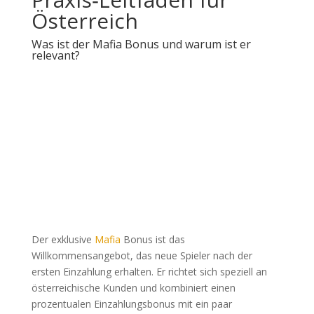
Österreich
Was ist der Mafia Bonus und warum ist er
relevant?
Der exklusive
Mafia
Bonus ist das
Willkommensangebot, das neue Spieler nach der
ersten Einzahlung erhalten. Er richtet sich speziell an
österreichische Kunden und kombiniert einen
prozentualen Einzahlungsbonus mit ein paar