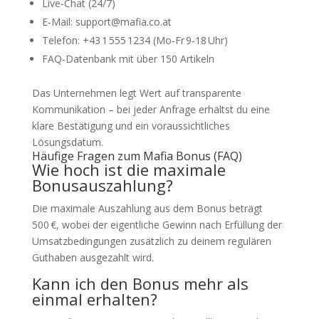
Live‑Chat (24/7)
E‑Mail: support@mafia.co.at
Telefon: +43 1 555 1234 (Mo‑Fr 9‑18 Uhr)
FAQ‑Datenbank mit über 150 Artikeln
Das Unternehmen legt Wert auf transparente
Kommunikation – bei jeder Anfrage erhältst du eine
klare Bestätigung und ein voraussichtliches
Lösungsdatum.
Häufige Fragen zum Mafia Bonus (FAQ)
Wie hoch ist die maximale
Bonusauszahlung?
Die maximale Auszahlung aus dem Bonus beträgt
500 €, wobei der eigentliche Gewinn nach Erfüllung der
Umsatzbedingungen zusätzlich zu deinem regulären
Guthaben ausgezahlt wird.
Kann ich den Bonus mehr als
einmal erhalten?