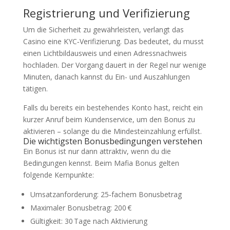
Registrierung und Verifizierung
Um die Sicherheit zu gewährleisten, verlangt das
Casino eine KYC‑Verifizierung. Das bedeutet, du musst
einen Lichtbildausweis und einen Adressnachweis
hochladen. Der Vorgang dauert in der Regel nur wenige
Minuten, danach kannst du Ein- und Auszahlungen
tätigen.
Falls du bereits ein bestehendes Konto hast, reicht ein
kurzer Anruf beim Kundenservice, um den Bonus zu
aktivieren – solange du die Mindesteinzahlung erfüllst.
Die wichtigsten Bonusbedingungen verstehen
Ein Bonus ist nur dann attraktiv, wenn du die
Bedingungen kennst. Beim Mafia Bonus gelten
folgende Kernpunkte:
Umsatzanforderung: 25‑fachem Bonusbetrag
Maximaler Bonusbetrag: 200 €
Gültigkeit: 30 Tage nach Aktivierung